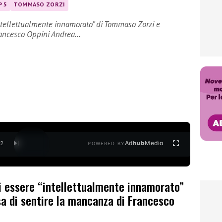
P 5
TOMMASO ZORZI
ntellettualmente innamorato” di Tommaso Zorzi e
Francesco Oppini Andrea…
Ad
hub
Media
/
2
POWERED BY
 essere “intellettualmente innamorato”
a di sentire la mancanza di Francesco