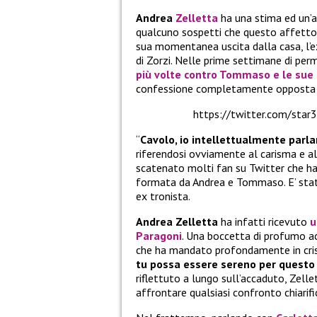
Andrea
Zelletta
ha una stima ed un’
qualcuno sospetti che questo affetto p
sua momentanea uscita dalla casa, l’ex
di Zorzi. Nelle prime settimane di pe
più volte contro Tommaso e le sue 
confessione completamente opposta e
https://twitter.com/st
“
Cavolo, io intellettualmente par
riferendosi ovviamente al carisma e al
scatenato molti fan su Twitter che han
formata da Andrea e Tommaso. E’ stato
ex tronista.
Andrea Zelletta
ha infatti ricevuto
u
Paragoni
. Una boccetta di profumo 
che ha mandato profondamente in crisi
tu possa essere sereno per questo 
riflettuto a lungo sull’accaduto, Zelle
affrontare qualsiasi confronto chiarif