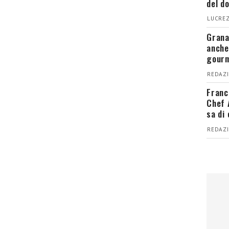
del d
LUCREZ
Grana
anche
gour
REDAZI
Franc
Chef 
sa di
REDAZI