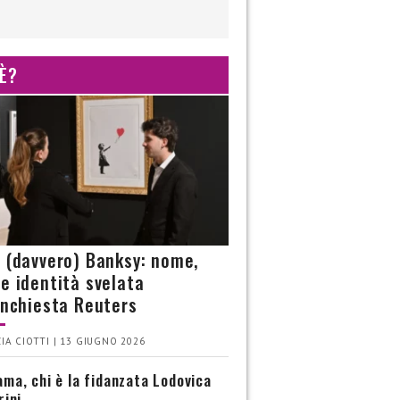
 È?
è (davvero) Banksy: nome,
 e identità svelata
’inchiesta Reuters
IA CIOTTI | 13 GIUGNO 2026
ma, chi è la fidanzata Lodovica
rini