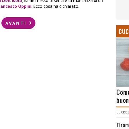
 Dell’Isola
, ha ammesso di sentire la mancanza di un
rancesco Oppini
. Ecco cosa ha dichiarato.
AVANTI
CUC
Come
buon
LUCREZ
Tiram