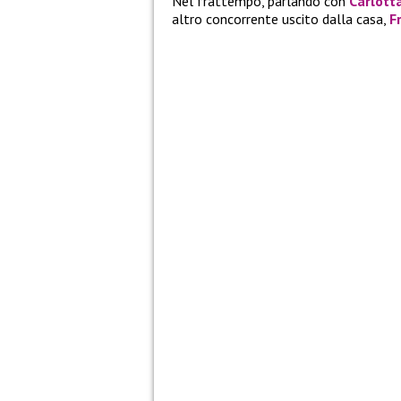
Nel frattempo, parlando con
Carlotta
altro concorrente uscito dalla casa,
F