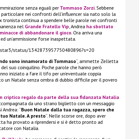
ammirazione senza eguali per
Tommaso Zorzi
. Sebbene
articolare nei confronti dell’influencer sia nato solo la
 tronista continua a spendere belle parole nei confronti
rmanenza nel
Grande Fratello Vip
, Andrea
ha sbottato
minacce di abbandonare il gioco
. Ora arriva una
d un’ammissione forse inaspettata.
ar3star3/status/1342873957750480896?s=20
lando sono innamorato di Tommaso
“, ammette Zelletta
 del suo coinquilino. Poche parole che hanno però
no iniziato a fare il tifo per un’eventuale coppia
 un Natale senza ombra di dubbio difficile per il povero
n criptico regalo da parte della sua fidanzata Natalia
accompagnata da uno strano biglietto con un messaggio
 Andrea: “
Buon Natale dalla tua ragazza, spero che
tuo Natale. A presto
“. Nelle scorse ore, dopo aver
tta ha provato a riprendersi e si è detto pronto ad
icatore con Natalia.