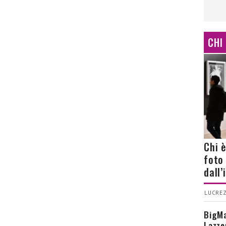
CHI
Chi 
foto
dall
LUCREZ
BigMa
Lazze