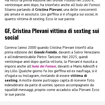
venticinque anni dopo, ha trionfato anche all’
Isola dei Famosi
.
Stiamo parlando di
Cristina Plevani
, una delle concorrenti
più amate in assoluto. L’ex gieffina si è sfogata sui social, in
quanto vittima di sexting. Ecco le sue parole.
GF, Cristina Plevani vittima di sexting sui
social
Correva l’anno 2000 quando Cristina Plevani trionfò alla
prima edizione del
Grande Fratello
, davanti a Salvo Veneziano
e all’indimenticabile Pietro Taricone. Nel 2025, quindi
venticinque anni dopo quella vittoria, la Plevani è riuscita a
imporsi anche all’
Isola dei Famosi
, davanti a Mario Adinolfi e
Jey Lillo. Qualche giorno fa l’ex gieffina ed ex naufraga, si è
sfogata su Instagram, rivelando di essere
vittima di
sexting.
A molte donne purtroppo capita di ricevere foto
indesiderate da parte di uomini, spesso accompagnate da
squallidi messaggi, proprio come accaduto alla Plevani. Ecco
le sue parole.