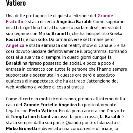
Vatiero
Una delle protagoniste di questa edizione del
Grande
Fratello
è stata di certo
Angelica Baraldi
. Come sappiamo
infatti la gieffina ha fatto spesso parlare di sé, per via del
suo legame con
Mirko Brunetti
, che ha indispettito
Greta
Rossetti
, e non solo. Da ormai diverse settimane però
Angelica
è stata eliminata dal reality show di Canale 5 e ha
così dovuto lasciare definitivamente il programma, tornando
così alla sua vita di sempre. In questi giorni dunque la
Baraldi
ha ripreso possesso dei social, e poco a poco è
entrata in contatto con tutte le persone che l’hanno sempre
supportata e sostenuta. In queste ore però è accaduto
qualcosa di inaspettato, che ha attirato l’attenzione del
web. Andiamo a vedere di cosa si tratta.
Come di certo in molti ricorderanno, proprio all’interno della
casa del
Grande Fratello Angelica
ha particolarmente
legato con
Perla Vatiero
. Fin da prima ancora che l’ex volto
di
Temptation Island
varcasse la porta rossa, la
Baraldi
è
stata sempre dalla sua parte. Quando poi l’ex fidanzata di
Mirko Brunetti
è diventata una concorrente ufficiale, la