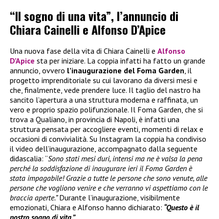
“Il sogno di una vita”, l’annuncio di
Chiara Cainelli e Alfonso D’Apice
Una nuova fase della vita di Chiara Cainelli e
Alfonso
D’Apice
sta per iniziare. La coppia infatti ha fatto un grande
annuncio, ovvero
l’inaugurazione del Foma Garden
, il
progetto imprenditoriale su cui lavorano da diversi mesi e
che, finalmente, vede prendere luce. Il taglio del nastro ha
sancito l’apertura a una struttura moderna e raffinata, un
vero e proprio spazio polifunzionale. Il Foma Garden, che si
trova a Qualiano, in provincia di Napoli, è infatti una
struttura pensata per accogliere eventi, momenti di relax e
occasioni di convivialità. Su Instagram la coppia ha condiviso
il video dell’inaugurazione, accompagnato dalla seguente
didascalia: “
Sono stati mesi duri, intensi ma ne è valsa la pena
perché la soddisfazione di inaugurare ieri il Foma Garden è
stata impagabile! Grazie a tutte le persone che sono venute, alle
persone che vogliono venire e che verranno vi aspettiamo con le
braccia aperte.”
Durante l’inaugurazione, visibilmente
emozionati, Chiara e Alfonso hanno dichiarato:
“Questo è il
nostro sogno di vita.”