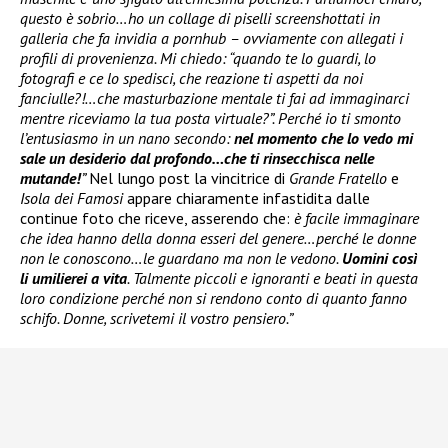
questo è sobrio…ho un collage di piselli screenshottati in
galleria che fa invidia a pornhub – ovviamente con allegati i
profili di provenienza. Mi chiedo: “quando te lo guardi, lo
fotografi e ce lo spedisci, che reazione ti aspetti da noi
fanciulle?!…che masturbazione mentale ti fai ad immaginarci
mentre riceviamo la tua posta virtuale?”. Perché io ti smonto
l’entusiasmo in un nano secondo:
nel momento che lo vedo mi
sale un desiderio dal profondo…che ti rinsecchisca nelle
mutande!
”
Nel lungo post la vincitrice di
Grande Fratello
e
Isola dei Famosi
appare chiaramente infastidita dalle
continue foto che riceve, asserendo che:
è facile immaginare
che idea hanno della donna esseri del genere…perché le donne
non le conoscono…le guardano ma non le vedono.
Uomini così
li umilierei a vita
. Talmente piccoli e ignoranti e beati in questa
loro condizione perché non si rendono conto di quanto fanno
schifo. Donne, scrivetemi il vostro pensiero.”