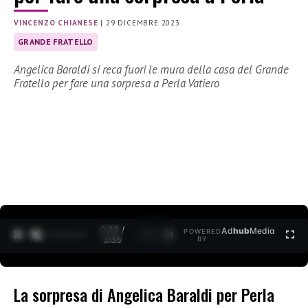
VINCENZO CHIANESE
|
29 DICEMBRE 2023
GRANDE FRATELLO
Angelica Baraldi si reca fuori le mura della casa del Grande
Fratello per fare una sorpresa a Perla Vatiero
0:30 /
Ad
hub
Media
POWERED
1
/
2
3:35
BY
La sorpresa di Angelica Baraldi per Perla