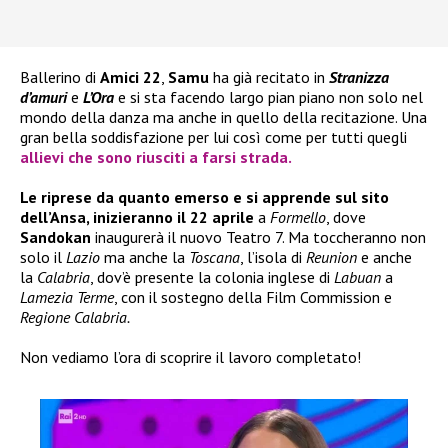
Ballerino di
Amici 22
,
Samu
ha già recitato in
Stranizza
d’amuri
e
L’Ora
e si sta facendo largo pian piano non solo nel
mondo della danza ma anche in quello della recitazione. Una
gran bella soddisfazione per lui così come per tutti quegli
allievi che sono riusciti a farsi strada.
Le riprese da quanto emerso e si apprende sul sito
dell’Ansa, inizieranno il 22 aprile
a
Formello
, dove
Sandokan
inaugurerà il nuovo Teatro 7. Ma toccheranno non
solo il
Lazio
ma anche la
Toscana
, l’isola di
Reunion
e anche
la
Calabria
, dov’è presente la colonia inglese di
Labuan
a
Lamezia Terme
, con il sostegno della Film Commission e
Regione Calabria.
Non vediamo l’ora di scoprire il lavoro completato!