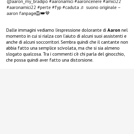
@aaron_my_bradipo
#aaronamici
#aaroncenere
#amici22
#aaronamici22
#perte
#fyp
#caduta
♬ suono originale –
aaron fanpage🦁👑🤎
Dalle immagini vediamo l’espressione dolorante di
Aaron
nel
momento in cui si rialza con l’aiuto di alcuni suoi assistenti e
anche di alcuni soccorritori. Sembra quindi che il cantante non
abbia fatto una semplice scivolata, ma che si sia almeno
slogato qualcosa. Tra i commenti c’è chi parla del ginocchio,
che possa quindi aver fatto una distorsione.