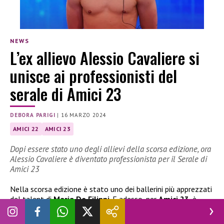
NEWS
L’ex allievo Alessio Cavaliere si
unisce ai professionisti del
serale di Amici 23
DEBORA PARIGI
|
16 MARZO 2024
AMICI 22
AMICI 23
Dopi essere stato uno degli allievi della scorsa edizione, ora
Alessio Cavaliere è diventato professionista per il Serale di
Amici 23
Nella scorsa edizione è stato uno dei ballerini più apprezzati
del talent di
Maria De Filippi
. E adesso, per
Amici 23
, è
diventato uno dei professionisti del
Serale
. Stiamo parlando
di
Alessio Cavaliere
, ex allievo di
Raimondo Todaro
, che è