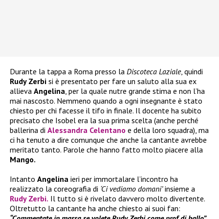
Durante la tappa a Roma presso la
Discoteca Laziale
, quindi
Rudy Zerbi
si è presentato per fare un saluto alla sua ex
allieva
Angelina
, per la quale nutre grande stima e non l’ha
mai nascosto. Nemmeno quando a ogni insegnante è stato
chiesto per chi facesse il tifo in finale. Il docente ha subito
precisato che Isobel era la sua prima scelta (anche perché
ballerina di
Alessandra Celentano
e della loro squadra), ma
ci ha tenuto a dire comunque che anche la cantante avrebbe
meritato tanto. Parole che hanno fatto molto piacere alla
Mango.
Intanto
Angelina
ieri per immortalare l’incontro ha
realizzato la coreografia di
‘Ci vediamo domani’
insieme a
Rudy Zerbi.
Il tutto si è rivelato davvero molto divertente.
Oltretutto la cantante ha anche chiesto ai suoi fan:
“Commentate in massa se volete Rudy Zerbi come prof di ballo”.