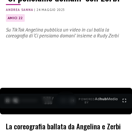
ANDREA SANNA
|
24 MAGGIO 2023
AMICI 22
Su TikTok Angelina pubblica un video in cui balla la
coreografia di ‘Ci pensiamo domani’ insieme a Rudy Zerbi
0:30 /
Ad
hub
Media
POWERED
1
/
2
3:35
BY
La coreografia ballata da Angelina e Zerbi