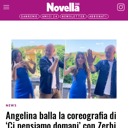
SANREMO
AMICI 24
NEWSLETTER
ABBONATI
NEWS
Angelina balla la coreografia di
‘Ci pensiamo domani’ con Zerbi