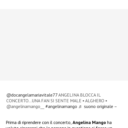
@docangelamariavitale77
ANGELINA BLOCCA IL
CONCERTO…UNA FAN SI SENTE MALE ▪︎ ALGHERO ▪︎
@angelinamango__
#angelinamango
♬ suono originale –
Prima di riprendere con il concerto,
Angelina Mango
ha
voluto sincerarsi che la persona in questione si fosse un