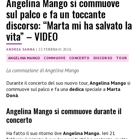
Angelina Mango si commuove
sul palco e fa un toccante
discorso: “Marta mi ha salvato la
vita” – VIDEO
ANDREA SANNA
|
22 FEBBRAIO 2026
ANGELINA MANGO
COMMUOVE
CONCERTO
DISCORSO
TOUR
La commozione di Angelina Mango
Durante il concerto del suo nuovo tour,
Angelina Mango
si
commuove sul palco e fa una
dedica
speciale a
Marta
Donà
.
Angelina Mango si commuove durante il
concerto
Ha fatto il suo ritorno live
Angelina Mango.
Ieri 21