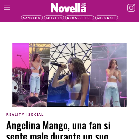
SANREMO
AMICI 24
NEWSLETTER
ABBONATI
REALITY
|
SOCIAL
Angelina Mango, una fan si
sente male durante un suo