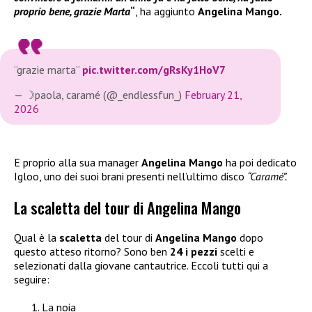
proprio bene, grazie Marta
“
, ha aggiunto
Angelina Mango.
“grazie marta”
pic.twitter.com/gRsKy1HoV7
— ☽paola, caramé (@_endlessfun_)
February 21,
2026
E proprio alla sua manager
Angelina Mango
ha poi dedicato
Igloo, uno dei suoi brani presenti nell’ultimo disco
“Caramé”.
La scaletta del tour di Angelina Mango
Qual è la
scaletta
del tour di
Angelina Mango
dopo
questo atteso ritorno? Sono ben
24 i pezzi
scelti e
selezionati dalla giovane cantautrice. Eccoli tutti qui a
seguire:
La noia