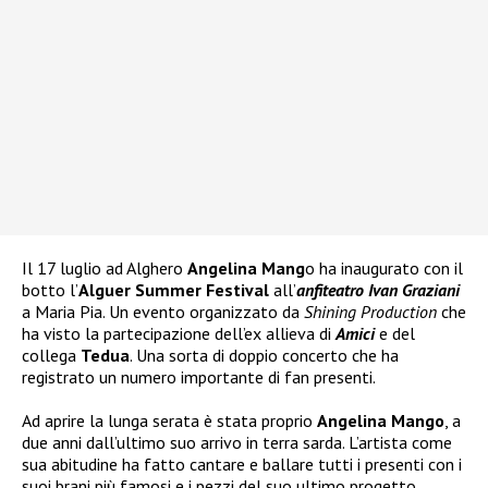
Il 17 luglio ad Alghero
Angelina Mang
o ha inaugurato con il
botto l’
Alguer Summer Festival
all’
anfiteatro Ivan Graziani
a Maria Pia. Un evento organizzato da
Shining Production
che
ha visto la partecipazione dell’ex allieva di
Amici
e del
collega
Tedua
. Una sorta di doppio concerto che ha
registrato un numero importante di fan presenti.
Ad aprire la lunga serata è stata proprio
Angelina Mango
, a
due anni dall’ultimo suo arrivo in terra sarda. L’artista come
sua abitudine ha fatto cantare e ballare tutti i presenti con i
suoi brani più famosi e i pezzi del suo ultimo progetto