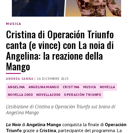
MUSICA
Cristina di Operación Triunfo
canta (e vince) con La noia di
Angelina: la reazione della
Mango
ANDREA SANNA
|
16 DICEMBRE 2025
ANGELINA
ANGELINA MANGO
CRISTINA
MUSICA
NOVELLA
NOVELLA 2000
NOVELLA2000
OPERACIÓN TRIUNFO
L’esibizione di Cristina a Operación Triunfo sul brano di
Angelina Mango
La Noia
di
Angelina Mango
conquista la finale di
Operación
Triunfo
grazie a
Cristina
, partecipante del programma. La