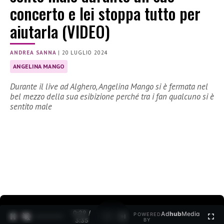
concerto e lei stoppa tutto per
aiutarla (VIDEO)
ANDREA SANNA
|
20 LUGLIO 2024
ANGELINA MANGO
Durante il live ad Alghero, Angelina Mango si è fermata nel
bel mezzo della sua esibizione perché tra i fan qualcuno si è
sentito male
0:30 /
Ad
hub
Media
POWERED
1
/
2
3:35
BY