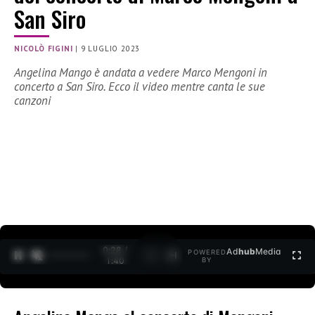
San Siro
NICOLÒ FIGINI
|
9 LUGLIO 2023
Angelina Mango è andata a vedere Marco Mengoni in
concerto a San Siro. Ecco il video mentre canta le sue
canzoni
0:29 /
Ad
hub
Media
POWERED
1
/
2
1:40
BY