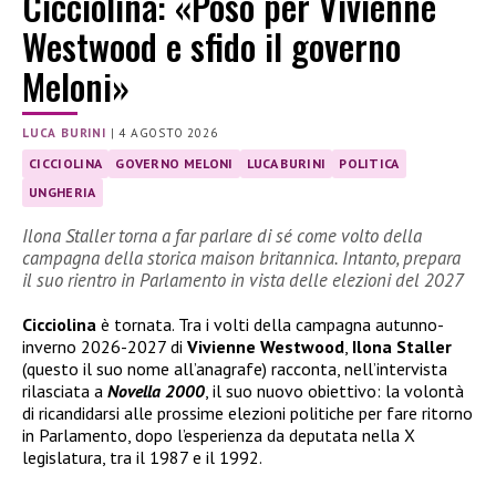
Cicciolina: «Poso per Vivienne
Westwood e sfido il governo
Meloni»
LUCA BURINI
|
4 AGOSTO 2026
CICCIOLINA
GOVERNO MELONI
LUCA BURINI
POLITICA
UNGHERIA
Ilona Staller torna a far parlare di sé come volto della
campagna della storica maison britannica. Intanto, prepara
il suo rientro in Parlamento in vista delle elezioni del 2027
Cicciolina
è tornata. Tra i volti della campagna autunno-
inverno 2026-2027 di
Vivienne Westwood
,
Ilona Staller
(questo il suo nome all’anagrafe) racconta, nell’intervista
rilasciata a
Novella 2000
, il suo nuovo obiettivo: la volontà
di ricandidarsi alle prossime elezioni politiche per fare ritorno
in Parlamento, dopo l’esperienza da deputata nella X
legislatura, tra il 1987 e il 1992.