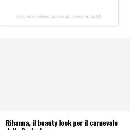
Un post condiviso da Cee Jai (@ceemurda19)
Rihanna, il beauty look per il carnevale