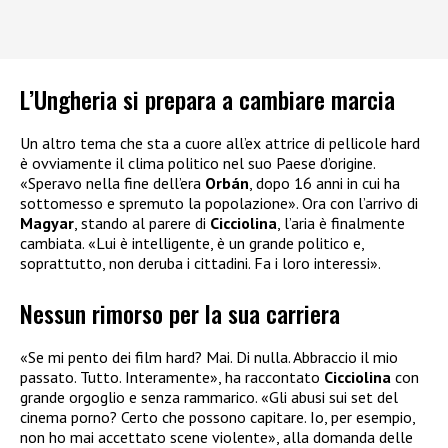
L’Ungheria si prepara a cambiare marcia
Un altro tema che sta a cuore all’ex attrice di pellicole hard
è ovviamente il clima politico nel suo Paese d’origine.
«Speravo nella fine dell’era
Orbán
, dopo 16 anni in cui ha
sottomesso e spremuto la popolazione». Ora con l’arrivo di
Magyar
, stando al parere di
Cicciolina
, l’aria è finalmente
cambiata. «Lui è intelligente, è un grande politico e,
soprattutto, non deruba i cittadini. Fa i loro interessi».
Nessun rimorso per la sua carriera
«Se mi pento dei film hard? Mai. Di nulla. Abbraccio il mio
passato. Tutto. Interamente», ha raccontato
Cicciolina
con
grande orgoglio e senza rammarico. «Gli abusi sui set del
cinema porno? Certo che possono capitare. Io, per esempio,
non ho mai accettato scene violente», alla domanda delle