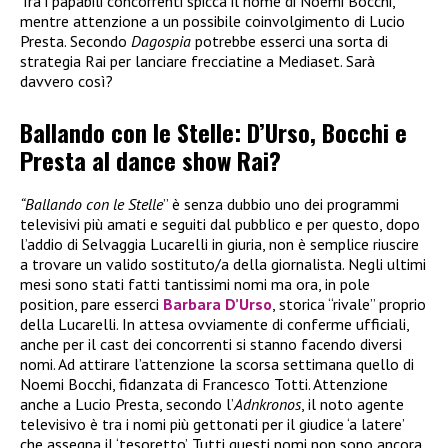
Tra i papabili concorrenti spicca il nome di Noemi Bocchi,
mentre attenzione a un possibile coinvolgimento di Lucio
Presta. Secondo
Dagospia
potrebbe esserci una sorta di
strategia Rai per lanciare frecciatine a Mediaset. Sarà
davvero così?
Ballando con le Stelle: D’Urso, Bocchi e
Presta al dance show Rai?
“Ballando con le Stelle
” è senza dubbio uno dei programmi
televisivi più amati e seguiti dal pubblico e per questo, dopo
l’addio di Selvaggia Lucarelli in giuria, non è semplice riuscire
a trovare un valido sostituto/a della giornalista. Negli ultimi
mesi sono stati fatti tantissimi nomi ma ora, in pole
position, pare esserci
Barbara D’Urso
, storica “rivale” proprio
della Lucarelli. In attesa ovviamente di conferme ufficiali,
anche per il cast dei concorrenti si stanno facendo diversi
nomi. Ad attirare l’attenzione la scorsa settimana quello di
Noemi Bocchi, fidanzata di Francesco Totti. Attenzione
anche a Lucio Presta, secondo l’
Adnkronos
, il noto agente
televisivo è tra i nomi più gettonati per il giudice ‘a latere’
che assegna il ‘tesoretto’. Tutti questi nomi non sono ancora