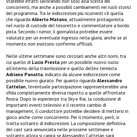
starebbe infatti lavorando non solo alla scelta dei
concorrenti, ma anche a possibili cambiamenti nei ruoli storici
del programma. Tra le indiscrezioni più ricorrenti c’è quella
che riguarda
Alberto Matano
, attualmente protagonista
nel ruolo di custode del tesoretto e commentatore a bordo
pista. Secondo i rumor, il giornalista potrebbe essere
valutato per un eventuale ingresso nella giuria, anche se al
momento non esistono conferme ufficiali.
Nelle ultime settimane sono circolati anche altri nomi, tra
cui quello di
Lucio Presta
per un possibile nuovo ruolo
all’interno della trasmissione e quello dell’ex tennista
Adriano Panatta
, indicato da alcune indiscrezioni come
possibile nuovo giurato. Per quanto riguarda
Alessandro
Cattelan
, l’eventuale partecipazione rappresenterebbe una
sfida completamente diversa rispetto a quelle affrontate
finora. Dopo le esperienze tra Sky e Rai, la conduzione di
importanti eventi televisivi e il recente cambio di
management, il conduttore potrebbe decidere di mettersi in
gioco anche come concorrente. Per il momento, però, si
tratta soltanto di indiscrezioni. La composizione definitiva
del cast sarà annunciata nelle prossime settimane e
soltanto allora si capirà se Alessandro Cattelan sarà