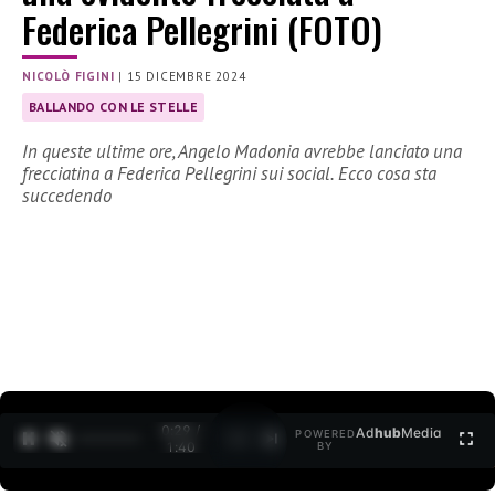
Federica Pellegrini (FOTO)
NICOLÒ FIGINI
|
15 DICEMBRE 2024
BALLANDO CON LE STELLE
In queste ultime ore, Angelo Madonia avrebbe lanciato una
frecciatina a Federica Pellegrini sui social. Ecco cosa sta
succedendo
0:30 /
Ad
hub
Media
POWERED
1
/
2
1:40
BY