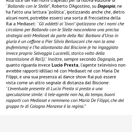
Alla luce dei vari nomi trapelati per la nuova edizione di
“
Ballando con le Stelle”
, Roberto D’Agostino, su
Dagospia
, ne
ha fatto una lettura “politica”, ipotizzando anche che, dietro
alcuni nomi, potrebbe esserci una sorta di frecciatina della
Rai a Mediaset: “
Gli addetti ai ‘livori’ ipotizzano che i nomi che
circolano per Ballando con le Stelle nascondano una precisa
strategia anti-Mediaset da parte della Rai
.
Barbara d’Urso in
giuria è un ceffone a Pier Silvio Berlusconi che non la ama
(eufemismo) e l’ha allontanata dal Biscione (e ha ingaggiato
invece proprio Selvaggia Lucarelli, storico volto della
trasmissione di Rai1).
” Inoltre, sempre secondo
Dagospia,
per
quanto riguarda invece
Lucio Presta
, l’agente televisivo non
avrebbe rapporti idilliaci né con Mediaset né con Maria De
Filippi, e una sua presenza al dance show Rai può essere
vista come un altro segnale di distanza dal Biscione:
“
L’eventuale presente di Lucio Presta si presta a una
speculazione simile: il tele-agente non ha, da tempo, buoni
rapporti con Mediaset e nemmeno con Maria De Filippi, che del
gruppo tv di Cologno Monzese è la regina.”