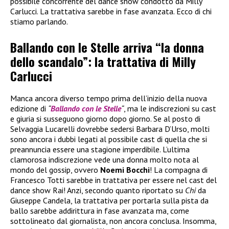
possibile concorrente del dance show condotto da Milly
Carlucci. La trattativa sarebbe in fase avanzata. Ecco di chi
stiamo parlando.
Ballando con le Stelle arriva “la donna
dello scandalo”: la trattativa di Milly
Carlucci
Manca ancora diverso tempo prima dell’inizio della nuova
edizione di
“
Ballando con le Stelle
“
, ma le indiscrezioni su cast
e giuria si susseguono giorno dopo giorno. Se al posto di
Selvaggia Lucarelli dovrebbe sedersi Barbara D’Urso, molti
sono ancora i dubbi legati al possibile cast di quella che si
preannuncia essere una stagione imperdibile. L’ultima
clamorosa indiscrezione vede una donna molto nota al
mondo del gossip, ovvero
Noemi Bocchi
! La compagna di
Francesco Totti sarebbe in trattativa per essere nel cast del
dance show Rai! Anzi, secondo quanto riportato su
Chi
da
Giuseppe Candela, la trattativa per portarla sulla pista da
ballo sarebbe addirittura in fase avanzata ma, come
sottolineato dal giornalista, non ancora conclusa. Insomma,