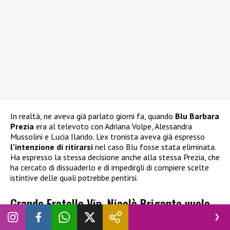
In realtà, ne aveva già parlato giorni fa, quando
Blu Barbara
Prezia
era al televoto con Adriana Volpe, Alessandra
Mussolini e Lucia Ilarido. L’ex tronista aveva già espresso
l’intenzione di ritirarsi
nel caso Blu fosse stata eliminata.
Ha espresso la stessa decisione anche alla stessa Prezia, che
ha cercato di dissuaderlo e di impedirgli di compiere scelte
istintive delle quali potrebbe pentirsi.
Grande Fratello Vip, Nicolò Brigante vuole
abbandonare: cosa è successo