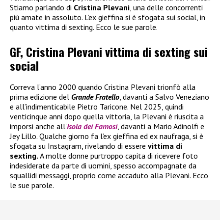
Stiamo parlando di
Cristina Plevani
, una delle concorrenti
più amate in assoluto. L’ex gieffina si è sfogata sui social, in
quanto vittima di sexting. Ecco le sue parole.
GF, Cristina Plevani vittima di sexting sui
social
Correva l’anno 2000 quando Cristina Plevani trionfò alla
prima edizione del
Grande Fratello
, davanti a Salvo Veneziano
e all’indimenticabile Pietro Taricone. Nel 2025, quindi
venticinque anni dopo quella vittoria, la Plevani è riuscita a
imporsi anche all’
Isola dei Famosi
, davanti a Mario Adinolfi e
Jey Lillo. Qualche giorno fa l’ex gieffina ed ex naufraga, si è
sfogata su Instagram, rivelando di essere
vittima di
sexting.
A molte donne purtroppo capita di ricevere foto
indesiderate da parte di uomini, spesso accompagnate da
squallidi messaggi, proprio come accaduto alla Plevani. Ecco
le sue parole.