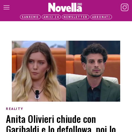
SANREMO
AMICI 24
NEWSLETTER
ABBONATI
REALITY
Anita Olivieri chiude con
Garibaldi e lo defollowa, poi lo