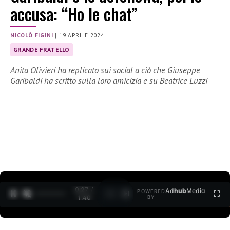
accusa: “Ho le chat”
NICOLÒ FIGINI
|
19 APRILE 2024
GRANDE FRATELLO
Anita Olivieri ha replicato sui social a ciò che Giuseppe
Garibaldi ha scritto sulla loro amicizia e su Beatrice Luzzi
0:28 /
Ad
hub
Media
POWERED
1
/
2
1:40
BY