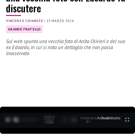
discutere
VINCENZO CHIANESE
|
13 MARZO 2024
GRANDE FRATELLO
Sul web spunta una vecchia foto di Anita Olivieri e del suo
ex Edoardo, in cui si nota un dettaglio che non passa
inosservato
0:28 /
Ad
hub
Media
POWERED
1
/
2
3:35
BY