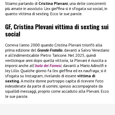
Stiamo parlando di
Cristina Plevani
, una delle concorrenti
più amate in assoluto. L’ex gieffina si è sfogata sui social, in
quanto vittima di sexting. Ecco le sue parole.
GF, Cristina Plevani vittima di sexting sui
social
Correva l’anno 2000 quando Cristina Plevani trionfò alla
prima edizione del
Grande Fratello
, davanti a Salvo Veneziano
e all’indimenticabile Pietro Taricone. Nel 2025, quindi
venticinque anni dopo quella vittoria, la Plevani è riuscita a
imporsi anche all’
Isola dei Famosi
, davanti a Mario Adinolfi e
Jey Lillo. Qualche giorno fa l’ex gieffina ed ex naufraga, si è
sfogata su Instagram, rivelando di essere
vittima di
sexting.
A molte donne purtroppo capita di ricevere foto
indesiderate da parte di uomini, spesso accompagnate da
squallidi messaggi, proprio come accaduto alla Plevani. Ecco
le sue parole.