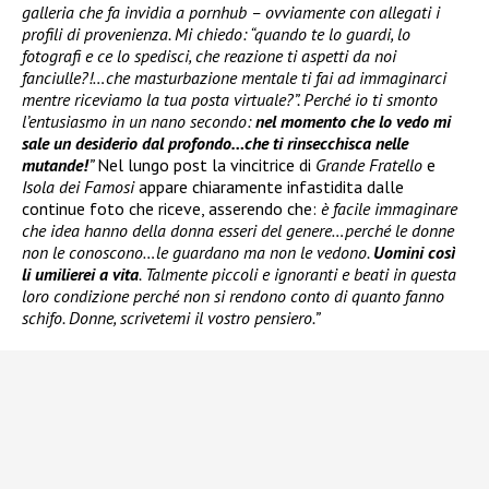
galleria che fa invidia a pornhub – ovviamente con allegati i
profili di provenienza. Mi chiedo: “quando te lo guardi, lo
fotografi e ce lo spedisci, che reazione ti aspetti da noi
fanciulle?!…che masturbazione mentale ti fai ad immaginarci
mentre riceviamo la tua posta virtuale?”. Perché io ti smonto
l’entusiasmo in un nano secondo:
nel momento che lo vedo mi
sale un desiderio dal profondo…che ti rinsecchisca nelle
mutande!
”
Nel lungo post la vincitrice di
Grande Fratello
e
Isola dei Famosi
appare chiaramente infastidita dalle
continue foto che riceve, asserendo che:
è facile immaginare
che idea hanno della donna esseri del genere…perché le donne
non le conoscono…le guardano ma non le vedono.
Uomini così
li umilierei a vita
. Talmente piccoli e ignoranti e beati in questa
loro condizione perché non si rendono conto di quanto fanno
schifo. Donne, scrivetemi il vostro pensiero.”