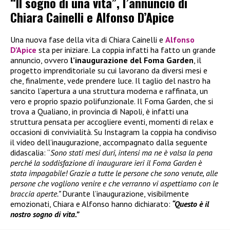
“Il sogno di una vita”, l’annuncio di
Chiara Cainelli e Alfonso D’Apice
Una nuova fase della vita di Chiara Cainelli e
Alfonso
D’Apice
sta per iniziare. La coppia infatti ha fatto un grande
annuncio, ovvero
l’inaugurazione del Foma Garden
, il
progetto imprenditoriale su cui lavorano da diversi mesi e
che, finalmente, vede prendere luce. Il taglio del nastro ha
sancito l’apertura a una struttura moderna e raffinata, un
vero e proprio spazio polifunzionale. Il Foma Garden, che si
trova a Qualiano, in provincia di Napoli, è infatti una
struttura pensata per accogliere eventi, momenti di relax e
occasioni di convivialità. Su Instagram la coppia ha condiviso
il video dell’inaugurazione, accompagnato dalla seguente
didascalia: “
Sono stati mesi duri, intensi ma ne è valsa la pena
perché la soddisfazione di inaugurare ieri il Foma Garden è
stata impagabile! Grazie a tutte le persone che sono venute, alle
persone che vogliono venire e che verranno vi aspettiamo con le
braccia aperte.”
Durante l’inaugurazione, visibilmente
emozionati, Chiara e Alfonso hanno dichiarato:
“Questo è il
nostro sogno di vita.”