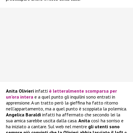
Anita Olivieri
infatti
è letteralmente scomparsa per
un’ora intera
e a quel punto gli inquilini sono entrati in
apprensione. A un tratto però la gieffina ha fatto ritorno
nell’appartamento, ma a quel punto è scoppiata la polemica.
Angelica Baraldi
infatti ha affermato che secondo lei la
sua amica sarebbe uscita dalla casa.
Anita
così ha sorriso e
ha iniziato a cantare. Sul web nel mentre
gli utenti sono
sempre più convinti che la Olivieri abbia lasciato il loft
e