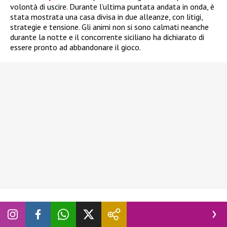
volontà di uscire. Durante l’ultima puntata andata in onda, è
stata mostrata una casa divisa in due alleanze, con litigi,
strategie e tensione. Gli animi non si sono calmati neanche
durante la notte e il concorrente siciliano ha dichiarato di
essere pronto ad abbandonare il gioco.
In realtà, ne aveva già parlato giorni fa, quando
Blu Barbara
Prezia
era al televoto con Adriana Volpe, Alessandra
Mussolini e Lucia Ilarido. L’ex tronista aveva già espresso