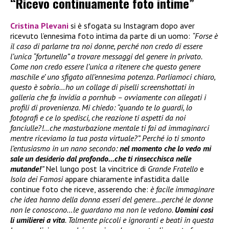
“Ricevo continuamente foto intime”
Cristina Plevani
si è sfogata su Instagram dopo aver
ricevuto l’ennesima foto intima da parte di un uomo:
“Forse è
il caso di parlarne tra noi donne, perché non credo di essere
l’unica “fortunella” a trovare messaggi del genere in privato.
Come non credo essere l’unica a ritenere che questo genere
maschile e’ uno sfigato all’ennesima potenza. Parliamoci chiaro,
questo è sobrio…ho un collage di piselli screenshottati in
galleria che fa invidia a pornhub – ovviamente con allegati i
profili di provenienza. Mi chiedo: “quando te lo guardi, lo
fotografi e ce lo spedisci, che reazione ti aspetti da noi
fanciulle?!…che masturbazione mentale ti fai ad immaginarci
mentre riceviamo la tua posta virtuale?”. Perché io ti smonto
l’entusiasmo in un nano secondo:
nel momento che lo vedo mi
sale un desiderio dal profondo…che ti rinsecchisca nelle
mutande!
”
Nel lungo post la vincitrice di
Grande Fratello
e
Isola dei Famosi
appare chiaramente infastidita dalle
continue foto che riceve, asserendo che:
è facile immaginare
che idea hanno della donna esseri del genere…perché le donne
non le conoscono…le guardano ma non le vedono.
Uomini così
li umilierei a vita
. Talmente piccoli e ignoranti e beati in questa