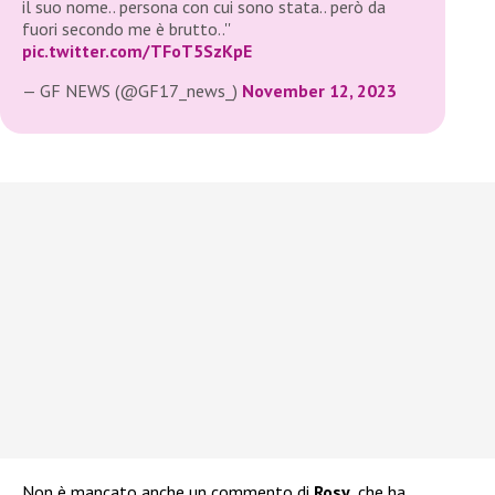
il suo nome.. persona con cui sono stata.. però da
fuori secondo me è brutto..''
pic.twitter.com/TFoT5SzKpE
— GF NEWS (@GF17_news_)
November 12, 2023
Non è mancato anche un commento di
Rosy
, che ha