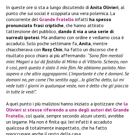
In queste ore si sta a lungo discutendo di
Anita Olivieri
, al
punto che sui social è scoppiata una vera polemica. La
concorrente del
Grande Fratello
infatti
ha spesso
pronunciato frasi criptiche
, che hanno attirato
l’attenzione del pubblico,
dando il via a una serie di
surreali ipotesi
. Ma andiamo con ordine e vediamo cosa è
accaduto. Solo poche settimane fa,
Anita
, mentre
chiacchierava con
Rosy Chin
, ha fatto un discorso che è
risultato poco chiaro ai più affermando:
“Sono film mentali
miei. Magari a lui dà fastidio di Mirko o di Vittorio. Scherzo, non
è così, però questo è stato il mio film. Ne abbiamo parlato. Non
sapevo a che altro aggrapparmi. L’importante è che è domani. Se
domani no, per come l’ho sentito oggi…Io gliel’ho detto, lui mi
vede tutti i giorni in qualunque veste, non è detto che gli piaccia
in tutte le vesti”.
A quel punto i più maliziosi hanno iniziato a ipotizzare che
la
Olivieri
si stesse riferendo a uno degli autori del
Grande
Fratello
, col quale, sempre secondo alcuni utenti, avrebbe
un legame. Ma non è finita qui. Ieri infatti è accaduto
qualcosa di totalmente inaspettato, che ha fatto
preoccupare anche il resto della casa.