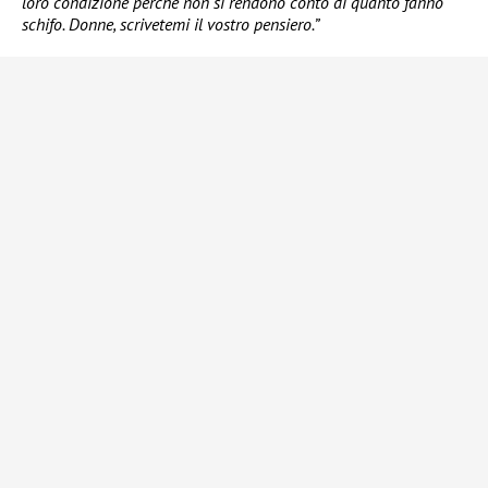
loro condizione perché non si rendono conto di quanto fanno
schifo. Donne, scrivetemi il vostro pensiero.”