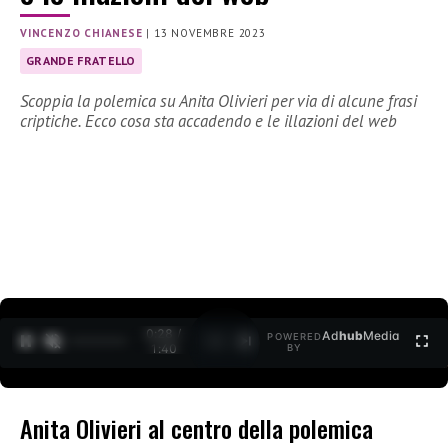
VINCENZO CHIANESE
|
13 NOVEMBRE 2023
GRANDE FRATELLO
Scoppia la polemica su Anita Olivieri per via di alcune frasi
criptiche. Ecco cosa sta accadendo e le illazioni del web
0:29 /
Ad
hub
Media
POWERED
1
/
2
1:40
BY
Anita Olivieri al centro della polemica