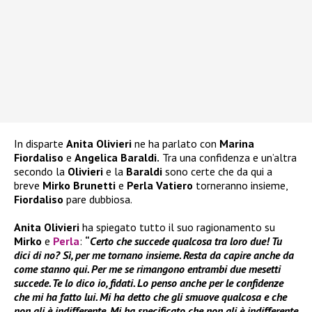
In disparte
Anita Olivieri
ne ha parlato con
Marina
Fiordaliso
e
Angelica Baraldi.
Tra una confidenza e un’altra
secondo la
Olivieri
e la
Baraldi
sono certe che da qui a
breve
Mirko Brunetti
e
Perla Vatiero
torneranno insieme,
Fiordaliso
pare dubbiosa.
Anita Olivieri
ha spiegato tutto il suo ragionamento su
Mirko
e
Perla
:
“
Certo che succede qualcosa tra loro due! Tu
dici di no? Sì, per me tornano insieme. Resta da capire anche da
come stanno qui. Per me se rimangono entrambi due mesetti
succede. Te lo dico io, fidati. Lo penso anche per le confidenze
che mi ha fatto lui. Mi ha detto che gli smuove qualcosa e che
non gli è indifferente. Mi ha specificato che non gli è indifferente