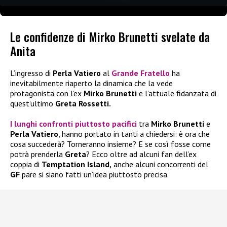
Le confidenze di Mirko Brunetti svelate da
Anita
L’ingresso di
Perla Vatiero
al
Grande Fratello
ha
inevitabilmente riaperto la dinamica che la vede
protagonista con l’ex
Mirko Brunetti
e l’attuale fidanzata di
quest’ultimo
Greta Rossetti.
I lunghi confronti piuttosto pacifici
tra
Mirko Brunetti
e
Perla Vatiero
, hanno portato in tanti a chiedersi: è ora che
cosa succederà? Torneranno insieme? E se così fosse come
potrà prenderla
Greta
? Ecco oltre ad alcuni fan dell’ex
coppia di
Temptation Island,
anche alcuni concorrenti del
GF
pare si siano fatti un’idea piuttosto precisa.