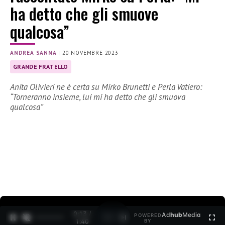
ha detto che gli smuove
qualcosa”
ANDREA SANNA
|
20 NOVEMBRE 2023
GRANDE FRATELLO
Anita Olivieri ne è certa su Mirko Brunetti e Perla Vatiero:
“Torneranno insieme, lui mi ha detto che gli smuova
qualcosa”
0:14 /
Ad
hub
Media
POWERED
1
/
2
1:40
BY