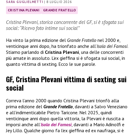
SARA GUGLIELMETTI
|
8 LUGLIO 2026
CRISTINA PLEVANI
GRANDE FRATELLO
Cristina Plevani, storica concorrente del GF, si è sfogata sui
social: “Ricevo foto intime sui social”
Ha vinto la prima edizione del
Grande Fratello
nel 2000 e,
venticinque anni dopo, ha trionfato anche all’
Isola dei Famosi
.
Stiamo parlando di
Cristina Plevani
, una delle concorrenti
più amate in assoluto. L’ex gieffina si è sfogata sui social, in
quanto vittima di sexting. Ecco le sue parole.
GF, Cristina Plevani vittima di sexting sui
social
Correva l’anno 2000 quando Cristina Plevani trionfò alla
prima edizione del
Grande Fratello
, davanti a Salvo Veneziano
e all’indimenticabile Pietro Taricone. Nel 2025, quindi
venticinque anni dopo quella vittoria, la Plevani è riuscita a
imporsi anche all’
Isola dei Famosi
, davanti a Mario Adinolfi e
Jey Lillo. Qualche giorno fa l’ex gieffina ed ex naufraga, si è