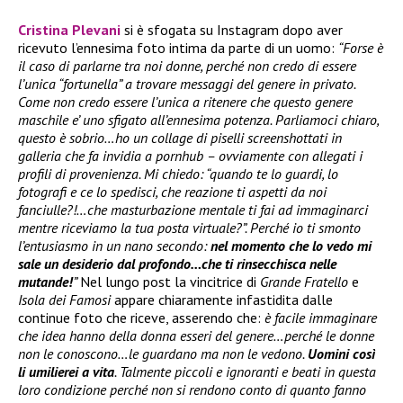
Cristina Plevani
si è sfogata su Instagram dopo aver
ricevuto l’ennesima foto intima da parte di un uomo:
“Forse è
il caso di parlarne tra noi donne, perché non credo di essere
l’unica “fortunella” a trovare messaggi del genere in privato.
Come non credo essere l’unica a ritenere che questo genere
maschile e’ uno sfigato all’ennesima potenza. Parliamoci chiaro,
questo è sobrio…ho un collage di piselli screenshottati in
galleria che fa invidia a pornhub – ovviamente con allegati i
profili di provenienza. Mi chiedo: “quando te lo guardi, lo
fotografi e ce lo spedisci, che reazione ti aspetti da noi
fanciulle?!…che masturbazione mentale ti fai ad immaginarci
mentre riceviamo la tua posta virtuale?”. Perché io ti smonto
l’entusiasmo in un nano secondo:
nel momento che lo vedo mi
sale un desiderio dal profondo…che ti rinsecchisca nelle
mutande!
”
Nel lungo post la vincitrice di
Grande Fratello
e
Isola dei Famosi
appare chiaramente infastidita dalle
continue foto che riceve, asserendo che:
è facile immaginare
che idea hanno della donna esseri del genere…perché le donne
non le conoscono…le guardano ma non le vedono.
Uomini così
li umilierei a vita
. Talmente piccoli e ignoranti e beati in questa
loro condizione perché non si rendono conto di quanto fanno