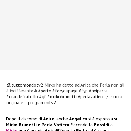
@tuttomondotv2
Mirko ha detto ad Anita che Perla non gli
è indifferente🔥
#perte
#foryoupage
#fyp
#neiperte
#grandefratello
#gf
#mirkobrunetti
#perlavatiero
♬ suono
originale – programmitv2
Dopo il discorso di
Anita
, anche
Angelica
si è espressa su
Mirko Brunetti e Perla Vatiero
. Secondo la
Baraldi
a
Mirko
non è per niente indifferente
Perla
ed è sicura