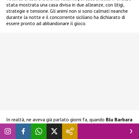
stata mostrata una casa divisa in due alleanze, con litigi,
strategie e tensione. Gli animi non si sono calmati neanche
durante la notte e il concorrente siciliano ha dichiarato di
essere pronto ad abbandonare il gioco.
In realtà, ne aveva già parlato giorni fa, quando
Blu Barbara
Prezia
era al televoto con Adriana Volpe, Alessandra
Mussolini e Lucia Ilarido. L’ex tronista aveva già espresso
l’intenzione di ritirarsi
nel caso Blu fosse stata eliminata.