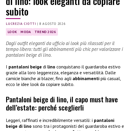
di lino: look eleganti da copiare
subito
LUCREZIA CIOTTI
|
8 AGOSTO 2026
LOOK
MODA
TREND 2026
Dagli outfit eleganti da ufficio ai look più rilassati per il
tempo libero: tutti gli abbinamenti più chic per valorizzare i
pantaloni beige di lino.
I
pantaloni beige
di
lino
conquistano il guardaroba estivo
grazie alla loro leggerezza, eleganza e versatilità. Dalle
camicie bianche ai blazer, fino agli
abbinamenti
più casual,
ecco le idee look da copiare subito.
Pantaloni beige di lino, il capo must have
dell’estate: perché sceglierli
Leggeri, raffinati e incredibilmente versatili: i
pantaloni
beige di lino
sono tra i protagonisti del guardaroba estivo e