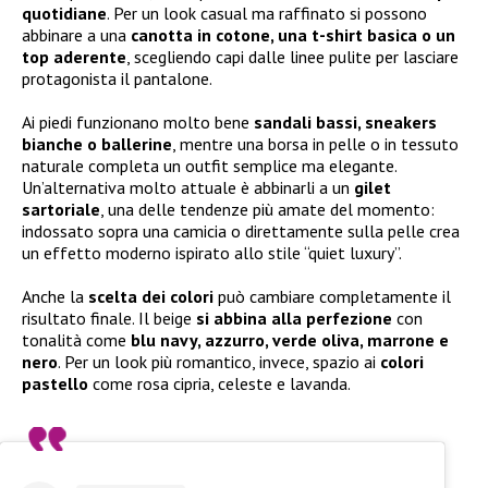
quotidiane
. Per un look casual ma raffinato si possono
abbinare a una
canotta in cotone, una t-shirt basica o un
top aderente
, scegliendo capi dalle linee pulite per lasciare
protagonista il pantalone.
Ai piedi funzionano molto bene
sandali bassi, sneakers
bianche o ballerine
, mentre una borsa in pelle o in tessuto
naturale completa un outfit semplice ma elegante.
Un’alternativa molto attuale è abbinarli a un
gilet
sartoriale
, una delle tendenze più amate del momento:
indossato sopra una camicia o direttamente sulla pelle crea
un effetto moderno ispirato allo stile “quiet luxury”.
Anche la
scelta dei colori
può cambiare completamente il
risultato finale. Il beige
si abbina alla perfezione
con
tonalità come
blu navy, azzurro, verde oliva, marrone e
nero
. Per un look più romantico, invece, spazio ai
colori
pastello
come rosa cipria, celeste e lavanda.