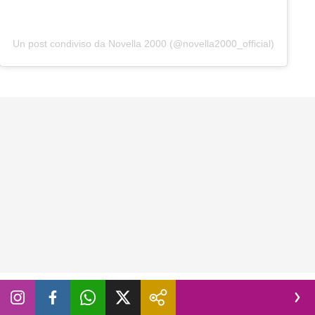
Un post condiviso da Novella 2000 (@novella2000_official)
Vacanze scolastiche estive troppo lunghe?