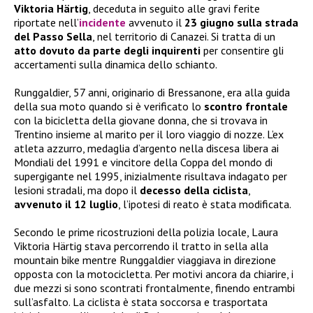
Viktoria Härtig
, deceduta in seguito alle gravi ferite
riportate nell’
incidente
avvenuto il
23 giugno sulla strada
del Passo Sella
, nel territorio di Canazei. Si tratta di un
atto dovuto da parte degli inquirenti
per consentire gli
accertamenti sulla dinamica dello schianto.
Runggaldier, 57 anni, originario di Bressanone, era alla guida
della sua moto quando si è verificato lo
scontro frontale
con la bicicletta della giovane donna, che si trovava in
Trentino insieme al marito per il loro viaggio di nozze. L’ex
atleta azzurro, medaglia d’argento nella discesa libera ai
Mondiali del 1991 e vincitore della Coppa del mondo di
supergigante nel 1995, inizialmente risultava indagato per
lesioni stradali, ma dopo il
decesso della ciclista
,
avvenuto il 12 luglio
, l’ipotesi di reato è stata modificata.
Secondo le prime ricostruzioni della polizia locale, Laura
Viktoria Härtig stava percorrendo il tratto in sella alla
mountain bike mentre Runggaldier viaggiava in direzione
opposta con la motocicletta. Per motivi ancora da chiarire, i
due mezzi si sono scontrati frontalmente, finendo entrambi
sull’asfalto. La ciclista è stata soccorsa e trasportata