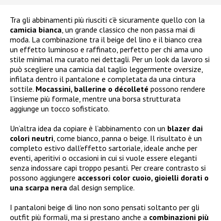
Tra gli abbinamenti più riusciti c’è sicuramente quello con la
camicia bianca
, un grande classico che non passa mai di
moda. La combinazione tra il beige del lino e il bianco crea
un effetto luminoso e raffinato, perfetto per chi ama uno
stile minimal ma curato nei dettagli. Per un look da lavoro si
può scegliere una camicia dal taglio leggermente oversize,
infilata dentro il pantalone e completata da una cintura
sottile.
Mocassini, ballerine o décolleté
possono rendere
l’insieme più formale, mentre una borsa strutturata
aggiunge un tocco sofisticato.
Un’altra idea da copiare è l’abbinamento con un
blazer dai
colori neutri
, come bianco, panna o beige. Il risultato è un
completo estivo dall’effetto sartoriale, ideale anche per
eventi, aperitivi o occasioni in cui si vuole essere eleganti
senza indossare capi troppo pesanti. Per creare contrasto si
possono aggiungere
accessori color cuoio, gioielli dorati o
una scarpa nera
dal design semplice.
I pantaloni beige di lino non sono pensati soltanto per gli
outfit più formali, ma si prestano anche a
combinazioni più