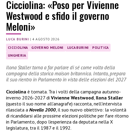
Cicciolina: «Poso per Vivienne
Westwood e sfido il governo
Meloni»
LUCA BURINI
|
4 AGOSTO 2026
CICCIOLINA
GOVERNO MELONI
LUCA BURINI
POLITICA
UNGHERIA
Ilona Staller torna a far parlare di sé come volto della
campagna della storica maison britannica. Intanto, prepara
il suo rientro in Parlamento in vista delle elezioni del 2027
Cicciolina
è tornata. Tra i volti della campagna autunno-
inverno 2026-2027 di
Vivienne Westwood
,
Ilona Staller
(questo il suo nome all’anagrafe) racconta, nell’intervista
rilasciata a
Novella 2000
, il suo nuovo obiettivo: la volontà
di ricandidarsi alle prossime elezioni politiche per fare ritorno
in Parlamento, dopo l’esperienza da deputata nella X
legislatura, tra il 1987 e il 1992.