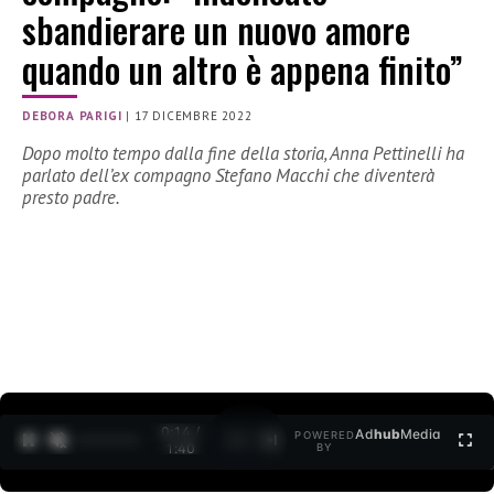
sbandierare un nuovo amore
quando un altro è appena finito”
DEBORA PARIGI
|
17 DICEMBRE 2022
Dopo molto tempo dalla fine della storia, Anna Pettinelli ha
parlato dell’ex compagno Stefano Macchi che diventerà
presto padre.
0:15 /
Ad
hub
Media
POWERED
1
/
2
1:40
BY