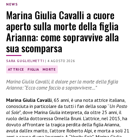
NEWS
Marina Giulia Cavalli a cuore
aperto sulla morte della figlia
Arianna: come sopravvive alla
sua scomparsa
SARA GUGLIELMETTI
|
4 AGOSTO 2026
ATTRICE
FIGLIA
MORTE
Marina Giulia Cavalli, il dolore per la morte della figlia
Arianna: “Ecco come faccio a sopravvivere…”
Marina Giulia Cavalli
, 65 anni, è una nota attrice italiana,
conosciuta in particolare da tutti i fan della soap “
Un Posto
al Sole”
, dove Marina Giulia interpreta, da oltre 25 anni, il
ruolo della dottoressa Ornella Bruni. L’attrice, nel 2015, ha
dovuto affrontare la tragica perdita della figlia Arianna,
avuta dall’ex marito, l’attore Roberto Alpi, e morta a soli 21
anni a causa di una leucemia. A
“Vanity Fair”
, Marina Giulia