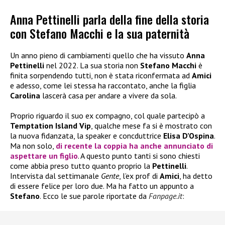
Anna Pettinelli parla della fine della storia
con Stefano Macchi e la sua paternità
Un anno pieno di cambiamenti quello che ha vissuto
Anna
Pettinelli
nel 2022. La sua storia non
Stefano Macchi
è
finita sorpendendo tutti, non è stata riconfermata ad
Amici
e adesso, come lei stessa ha raccontato, anche la figlia
Carolina
lascerà casa per andare a vivere da sola.
Proprio riguardo il suo ex compagno, col quale partecipò a
Temptation Island Vip
, qualche mese fa si è mostrato con
la nuova fidanzata, la speaker e concduttrice
Elisa D’Ospina
.
Ma non solo,
di recente la coppia ha anche annunciato di
aspettare un figlio
. A questo punto tanti si sono chiesti
come abbia preso tutto quanto proprio la
Pettinelli
.
Intervista dal settimanale
Gente
, l’ex prof di
Amici
, ha detto
di essere felice per loro due. Ma ha fatto un appunto a
Stefano
. Ecco le sue parole riportate da
Fanpage.it
: