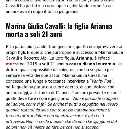
Cavalli ha parlato a cuore aperto, rivelando come fa ad
andare avanti dopo il lutto più grande.
Marina Giulia Cavalli: la figlia Arianna
morta a soli 21 anni
E’ la paura più grande di un genitore, quella di sopravvivere ai
propri figli. E’ quello che purtroppo è successo a Marina Giulia
Cavalli e Roberto Alpi. La loro figlia,
Arianna,
è infatti
morta
nel 2015 a soli 21 anni
a causa di una leucemia.
Un
dolore quasi impossibile da spiegare, che ha segnato per
sempre la vita dei due attori. Marina Giulia Cavalli ha
concesso una lunga e toccante intervista a
“Vanity Fai
r”,
nella quale ha parlato a cuore aperto, di quel dolore che
ancora oggi, a distanza di 11 anni, è ancora presente e con il
quale deve fare i coni ogni giorno:
“Non è possibile scappare
dal dolore, come si fa? Se anche ti butti a capofitto nel lavoro,
quando resterai da solo con te stesso automaticamente ti
tornerà tutto. Il dolore non va attraversato: è lui che ti
attraversa. Non ci credo a quelli che dicono che sfuggono dal
dolore: non c’è niente da fare, perché non si scappa.”