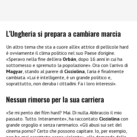
L’Ungheria si prepara a cambiare marcia
Un altro tema che sta a cuore all’ex attrice di pellicole hard
è ovviamente il clima politico nel suo Paese d’origine.
«Speravo nella fine dell’era
Orbán
, dopo 16 anni in cui ha
sottomesso e spremuto la popolazione». Ora con l’arrivo di
Magyar
, stando al parere di
Cicciolina
, l’aria è finalmente
cambiata. «Lui è intelligente, è un grande politico e,
soprattutto, non deruba i cittadini. Fa i loro interessi».
Nessun rimorso per la sua carriera
«Se mi pento dei film hard? Mai. Di nulla. Abbraccio il mio
passato. Tutto. Interamente», ha raccontato
Cicciolina
con
grande orgoglio e senza rammarico. «Gli abusi sui set del
cinema porno? Certo che possono capitare. Io, per esempio,
non ho mai accettato scene violente», alla domanda delle