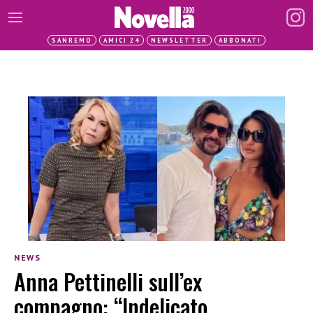
SANREMO
AMICI 24
NEWSLETTER
ABBONATI
NEWS
Anna Pettinelli sull’ex
compagno: “Indelicato