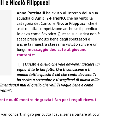
li e Nicolò Filippucci
Anna Pettinelli
ha avuto all’interno della sua
squadra di
Amici 24 TrigNO
, che ha vinto la
categoria del Canto, e
Nicolò Filippucci
, che è
uscito dalla competizione anche se il pubblico
lo dava come favorito. Questa sua uscita non è
stata presa molto bene dagli spettatori e
anche la maestra stessa ha voluto scrivere un
lungo
messaggio dedicato al giovane
cantante
:
“[…]
Questo è quello che vale davvero: lasciare un
segno
.
E tu lo hai fatto. Ora ti conoscono e ti
amano tutti e questo è ciò che conta davvero. Ti
ho scelto a settembre e ti sceglierei di nuovo mille
 dimenticassi mai di quello che vali. Ti voglio bene e come
ovarmi”.
e nud0 mentre ringrazia i fan per i regali ricevuti
vari concerti in giro per tutta Italia, senza parlare al tour