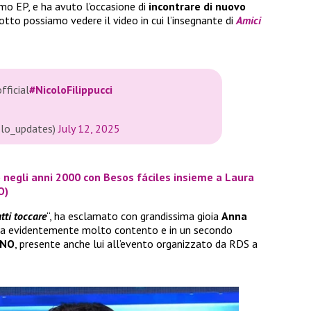
imo EP, e ha avuto l’occasione di
incontrare di nuovo
 sotto possiamo vedere il video in cui l’insegnante di
Amici
fficial
#NicoloFilippucci
olo_updates)
July 12, 2025
o negli anni 2000 con Besos fáciles insieme a Laura
O)
atti toccare
“, ha esclamato con grandissima gioia
Anna
ra evidentemente molto contento e in un secondo
gNO
, presente anche lui all’evento organizzato da RDS a