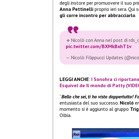
degli instore per promuovere il suo pr
Anna Pettinelli
proprio ieri sera. Qui
gli corre incontro per abbracciarlo
.
🔹Nicolò con Anna nel post di rds_o
pic.twitter.com/BXMkBxhT1v
— Nicolò Filippucci Updates (@nic
LEGGI ANCHE
:
I Sonohra ci riportan
Esquivel de Il mondo di Patty (VIDE
“
Bello che sei, ti ho visto dappertutto! F
entusiasta del suo successo.
Nicolò
e
momento si è aggiunto al gruppo
Tri
Olbia.