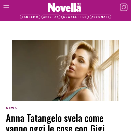
SANREMO
AMICI 24
NEWSLETTER
ABBONATI
NEWS
Anna Tatangelo svela come
vanno oggi le cose con Gigi