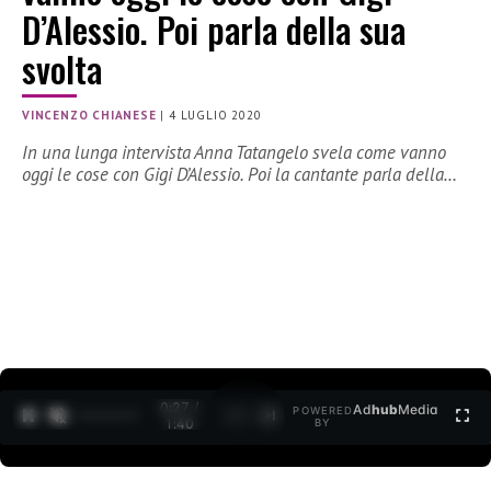
D’Alessio. Poi parla della sua
svolta
VINCENZO CHIANESE
|
4 LUGLIO 2020
In una lunga intervista Anna Tatangelo svela come vanno
oggi le cose con Gigi D’Alessio. Poi la cantante parla della…
0:27 /
Ad
hub
Media
POWERED
1
/
2
1:40
BY