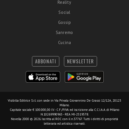
Reality
Social
Gossip
Sanremo
Cucina
ABBONATI
NEWSLETTER
Visibilia Editrice S.r.l.
con sede in Via Privata Giovannino De Grassi 12/12A, 20123
Milano.
Capitale sociale € 100.000,00 I.V. - C.F./P.IVA ed iscrizione alla C.C.I.A.A. di Milano
N.10269990965 - REA MI-2519578.
Novella 2000 © 2026. Iscritta al ROC con il n.37767. Tutti i diritti di proprietà
letteraria ed artistica riservati.