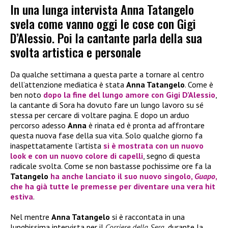
In una lunga intervista Anna Tatangelo
svela come vanno oggi le cose con Gigi
D’Alessio. Poi la cantante parla della sua
svolta artistica e personale
Da qualche settimana a questa parte a tornare al centro
dell’attenzione mediatica è stata
Anna Tatangelo
. Come è
ben noto
dopo la fine del lungo amore con
Gigi D’Alessio
,
la cantante di Sora ha dovuto fare un lungo lavoro su sé
stessa per cercare di voltare pagina. E dopo un arduo
percorso adesso
Anna
è rinata ed è pronta ad affrontare
questa nuova fase della sua vita. Solo qualche giorno fa
inaspettatamente l’artista
si è mostrata con un nuovo
look e con un nuovo colore di capelli
, segno di questa
radicale svolta. Come se non bastasse pochissime ore fa la
Tatangelo
ha anche lanciato il suo nuovo singolo,
Guapo
,
che ha già tutte le premesse per diventare una vera hit
estiva
.
Nel mentre
Anna Tatangelo
si è raccontata in una
lunghissima intervista per il
Corriere della Sera
, durante la