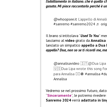
l’adattamento in italiano. che è quello c
gasata. Mi piace raccontarlo perché è un
@whoopsee.it
L’appello di Ann
#sanremo
#sanremo2024
♬ orig
Il brano si intitolava “
Used To You
” men
lasciamo al
video
girato da
Annalisa
lanciato un simpatico
appello a
Dua 
appello? Dua, non so se ti ricordi me, 
@annalisavideo
🇮🇹@Dua Lipa h
🇺🇸Dua Lipa wrote this song for 
para Annalisa ❤️‍🔥🪩
#annalisa
#du
Annalisa
Vedremo se nel prossimo futuro, dato
“
Sinceramente
“, le potremo rivedere
Sanremo 2024
verrà
adattato in li