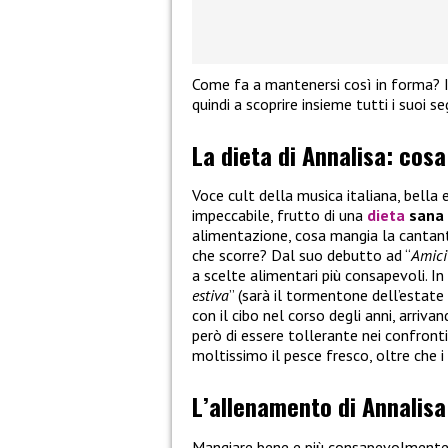
Come fa a mantenersi così in forma? I
quindi a scoprire insieme tutti i suoi se
La dieta di Annalisa: cos
Voce cult della musica italiana, bella e
impeccabile, frutto di una
dieta
sana
alimentazione, cosa mangia la cantan
che scorre? Dal suo debutto ad “
Amici
a scelte alimentari più consapevoli. In
estiva
” (sarà il tormentone dell’estate
con il cibo nel corso degli anni, arriva
però di essere tollerante nei confronti
moltissimo il pesce fresco, oltre che i 
L’allenamento di Annalisa:
Mangiare bene e più consapevolmente 