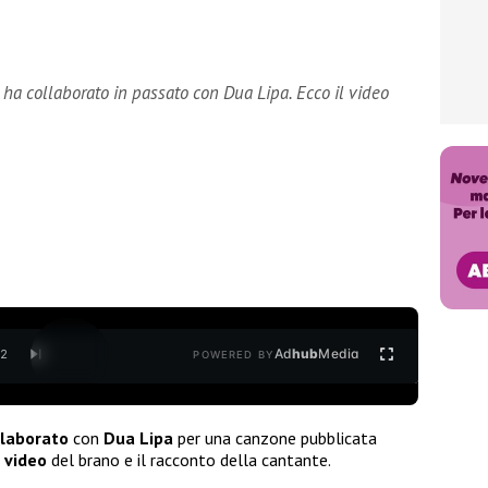
 ha collaborato in passato con Dua Lipa. Ecco il video
Ad
hub
Media
/
2
POWERED BY
llaborato
con
Dua Lipa
per una canzone pubblicata
l
video
del brano e il racconto della cantante.