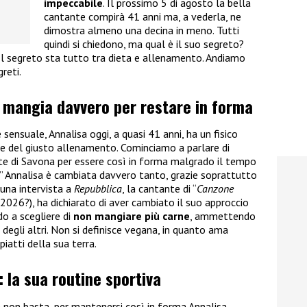
impeccabile
. Il prossimo 5 di agosto la bella
cantante compirà 41 anni ma, a vederla, ne
dimostra almeno una decina in meno. Tutti
quindi si chiedono, ma qual è il suo segreto?
l segreto sta tutto tra dieta e allenamento. Andiamo
greti.
a mangia davvero per restare in forma
 sensuale, Annalisa oggi, a quasi 41 anni, ha un fisico
e del giusto allenamento. Cominciamo a parlare di
te di Savona per essere così in forma malgrado il tempo
” Annalisa è cambiata davvero tanto, grazie soprattutto
 una intervista a
Repubblica
, la cantante di “
Canzone
 2026?), ha dichiarato di aver cambiato il suo approccio
ndo a scegliere di
non mangiare più carne
, ammettendo
 degli altri. Non si definisce vegana, in quanto ama
piatti della sua terra.
 la sua routine sportiva
non basta, per mantenersi così in forma Annalisa