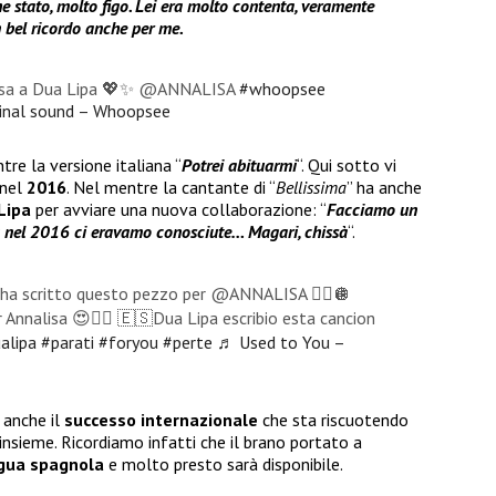
he stato, molto figo. Lei era molto contenta, veramente
 bel ricordo anche per me.
alisa a Dua Lipa 💖✨ @ANNALISA
#whoopsee
inal sound – Whoopsee
tre la versione italiana “
Potrei abituarmi
“. Qui sotto vi
nel
2016
. Nel mentre la cantante di “
Bellissima
” ha anche
Lipa
per avviare una nuova collaborazione: “
Facciamo un
ma nel 2016 ci eravamo conosciute… Magari, chissà
“.
a scritto questo pezzo per @ANNALISA ❤️‍🔥🪩
Annalisa 😍❤️‍🔥 🇪🇸Dua Lipa escribio esta cancion
alipa
#parati
#foryou
#perte
♬ Used to You –
 anche il
successo internazionale
che sta riscuotendo
 insieme. Ricordiamo infatti che il brano portato a
ngua spagnola
e molto presto sarà disponibile.