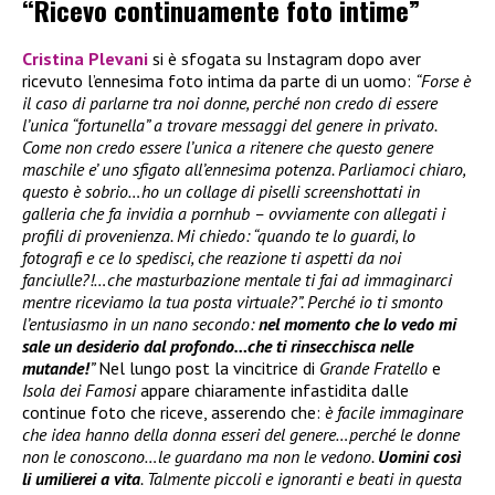
“Ricevo continuamente foto intime”
Cristina Plevani
si è sfogata su Instagram dopo aver
ricevuto l’ennesima foto intima da parte di un uomo:
“Forse è
il caso di parlarne tra noi donne, perché non credo di essere
l’unica “fortunella” a trovare messaggi del genere in privato.
Come non credo essere l’unica a ritenere che questo genere
maschile e’ uno sfigato all’ennesima potenza. Parliamoci chiaro,
questo è sobrio…ho un collage di piselli screenshottati in
galleria che fa invidia a pornhub – ovviamente con allegati i
profili di provenienza. Mi chiedo: “quando te lo guardi, lo
fotografi e ce lo spedisci, che reazione ti aspetti da noi
fanciulle?!…che masturbazione mentale ti fai ad immaginarci
mentre riceviamo la tua posta virtuale?”. Perché io ti smonto
l’entusiasmo in un nano secondo:
nel momento che lo vedo mi
sale un desiderio dal profondo…che ti rinsecchisca nelle
mutande!
”
Nel lungo post la vincitrice di
Grande Fratello
e
Isola dei Famosi
appare chiaramente infastidita dalle
continue foto che riceve, asserendo che:
è facile immaginare
che idea hanno della donna esseri del genere…perché le donne
non le conoscono…le guardano ma non le vedono.
Uomini così
li umilierei a vita
. Talmente piccoli e ignoranti e beati in questa