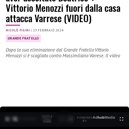
Vittorio Menozzi fuori dalla casa
attacca Varrese (VIDEO)
NICOLÒ FIGINI
|
23 FEBBRAIO 2024
GRANDE FRATELLO
Dopo la sua eliminazione dal Grande Fratello Vittorio
Menozzi si è scagliato contro Massimiliano Varrese. Il video
0:28 /
Ad
hub
Media
POWERED
1
/
2
3:35
BY