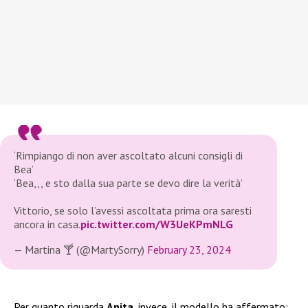
‘Rimpiango di non aver ascoltato alcuni consigli di
Bea’
‘Bea,,, e sto dalla sua parte se devo dire la verità’
Vittorio, se solo l’avessi ascoltata prima ora saresti
ancora in casa.
pic.twitter.com/W3UeKPmNLG
— Martina 🍸 (@MartySorry)
February 23, 2024
Per quanto riguarda
Anita
, invece, il modello ha affermato: