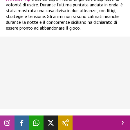
volontà di uscire. Durante l’ultima puntata andata in onda, è
stata mostrata una casa divisa in due alleanze, con litigi,
strategie e tensione. Gli animi non si sono calmati neanche
durante la notte e il concorrente siciliano ha dichiarato di
essere pronto ad abbandonare il gioco.
In realtà, ne aveva già parlato giorni fa, quando
Blu Barbara
Prezia
era al televoto con Adriana Volpe, Alessandra
Mussolini e Lucia Ilarido. L’ex tronista aveva già espresso