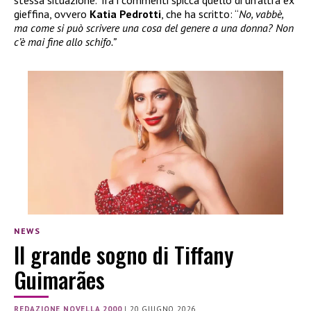
stessa situazione. Tra i commenti spicca quello di un’altra ex
gieffina, ovvero
Katia Pedrotti
, che ha scritto: “
No, vabbè,
ma come si può scrivere una cosa del genere a una donna? Non
c’è mai fine allo schifo.”
NEWS
Il grande sogno di Tiffany
Guimarães
REDAZIONE NOVELLA 2000
|
20 GIUGNO 2026