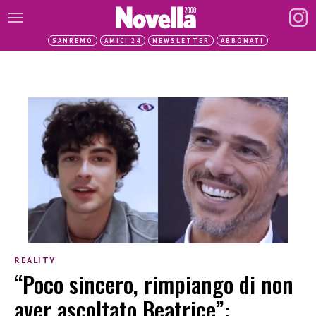
SANREMO
AMICI 24
NEWSLETTER
ABBONATI
REALITY
“Poco sincero, rimpiango di non
aver ascoltato Beatrice”: