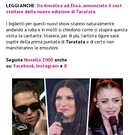
LEGGI ANCHE
:
Da Annalisa ad Elisa, annunciato il cast
stellare della nuova edizione di Taratata
I biglietti per questi nuovi show stanno naturalmente
andando a ruba e in molti si chiedono come ci stupirà questa
volta la cantante. Stasera, per di più, l’artista ligure sarà
ospite della prima puntata di
Taratata
e di certo non
mancheranno le emozioni.
Seguite
Novella 2000
anche
su:
Facebook
,
Instagram
e
X
.