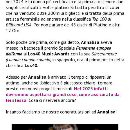
nel 2024 è la donna più certificata e la prima a ottenere due
singoli certificati 5 volte platino. Si tratta peraltro di colei
che ha venduto oltre 200mila biglietti e si tratta della prima
artista femminile ad entrare nella classifica
Top 100 di
Billboard USA.
Per non parlare dei 48 dischi di Platino e altri
12 Oro.
Solo poche ore prima, come già detto,
Annalisa
aveva
messo in bacheca il premio Speciale
Fenomeno europeo
dell’anno
ai
Los40 Music Awards
con la sua
Sinceramente
(cuando cuando cuando)
in spagnolo, ora al primo posto della
classifica
Los40.
Adesso per
Annalisa
è arrivato il tempo di riposarsi un
attimo, anche se l’obiettivo è piuttosto chiaro: tornare
presto con nuovi progetti musicali.
Nel 2025 infatti
dovremmo aspettarci grandi cose, come assicurato da
lei stessa
! Cosa ci riserverà ancora?
Intanto facciamo le nostre congratulazioni ad
Annalisa
!