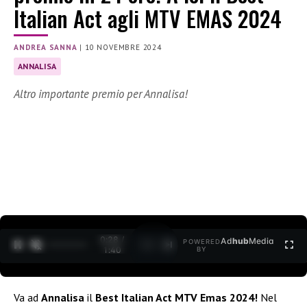
Italian Act agli MTV EMAS 2024
ANDREA SANNA
|
10 NOVEMBRE 2024
ANNALISA
Altro importante premio per Annalisa!
0:30 /
Ad
hub
Media
POWERED
1
/
2
1:40
BY
Va ad
Annalisa
il
Best Italian Act MTV Emas 2024!
Nel