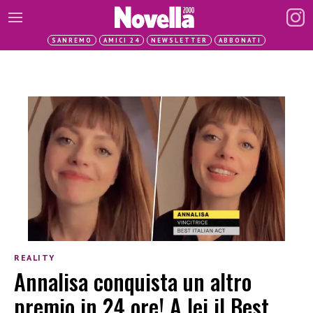
SANREMO
AMICI 24
NEWSLETTER
ABBONATI
REALITY
Annalisa conquista un altro
premio in 24 ore! A lei il Best