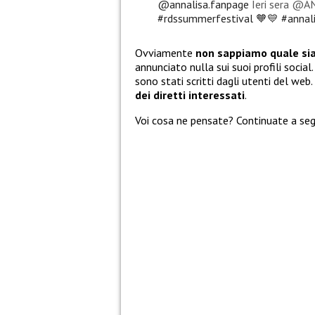
@annalisa.fanpage
Ieri sera @AN
#rdssummerfestival
🧡💙
#annal
Ovviamente
non sappiamo quale sia
annunciato nulla sui suoi profili social
sono stati scritti dagli utenti del we
dei diretti interessati
.
Voi cosa ne pensate? Continuate a seg