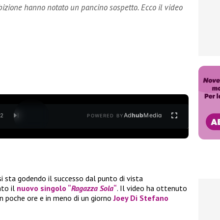
ibizione hanno notato un pancino sospetto. Ecco il video
Ad
hub
Media
/
2
POWERED BY
si sta godendo il successo dal punto di vista
ato il
nuovo singolo
“
Ragazza Sola
“
. Il video ha ottenuto
i in poche ore e in meno di un giorno
Joey Di Stefano