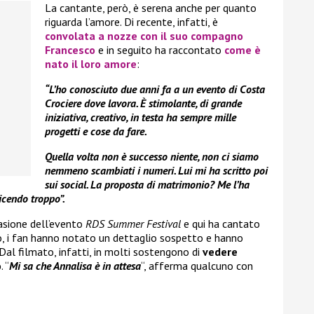
La cantante, però, è serena anche per quanto
riguarda l’amore. Di recente, infatti, è
convolata a nozze con il suo compagno
Francesco
e in seguito ha raccontato
come è
nato il loro amore
:
“L’ho conosciuto due anni fa a un evento di Costa
Crociere dove lavora. È stimolante, di grande
iniziativa, creativo, in testa ha sempre mille
progetti e cose da fare.
Quella volta non è successo niente, non ci siamo
nemmeno scambiati i numeri. Lui mi ha scritto poi
sui social. La proposta di matrimonio? Me l’ha
icendo troppo”.
casione dell’evento
RDS Summer Festival
e qui ha cantato
ò, i fan hanno notato un dettaglio sospetto e hanno
 Dal filmato, infatti, in molti sostengono di
vedere
o
. “
Mi sa
che Annalisa è in attesa
“, afferma qualcuno con