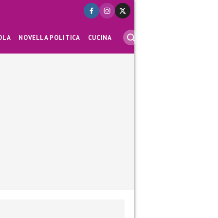
OLA
NOVELLA POLITICA
CUCINA