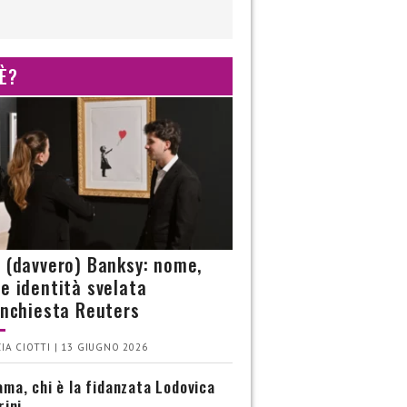
 È?
è (davvero) Banksy: nome,
 e identità svelata
’inchiesta Reuters
IA CIOTTI | 13 GIUGNO 2026
ma, chi è la fidanzata Lodovica
rini