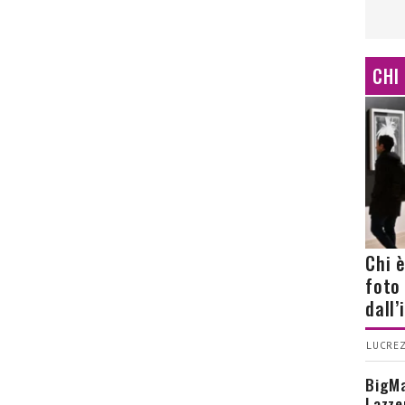
CHI
Chi 
foto
dall
LUCREZ
BigMa
Lazze