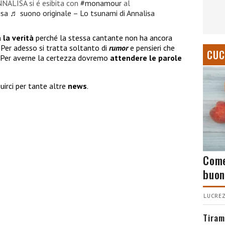
NALISA si é esibita con
#monamour
al
isa
♬ suono originale – Lo tsunami di Annalisa
 la verità
perché la stessa cantante non ha ancora
. Per adesso si tratta soltanto di
rumor
e pensieri che
CUC
b. Per averne la certezza dovremo
attendere le parole
uirci per tante altre
news
.
Come
buon
LUCREZ
Tiram