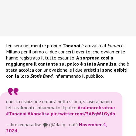
Ieri sera nel mentre proprio
Tananai
è arrivato al
Forum
di
Milano per il primo di due concerti evento, che ovviamente
hanno registrato il tutto esaurito.
A sorpresa così a
raggiungere il cantante sul palco è stata Annalisa
, che è
stata accolta con un’ovazione, e i due artisti
si sono esibiti
con la loro
Storie Brevi
, infiammando il pubblico.
questa esibizione rimarrà nella storia, stasera hanno
letteralmente infiammato il palco
#calmocobratour
#Tananai
#Annalisa
pic.twitter.com/3AEgW1Gydb
— brokenparadise 🌪️ (@daily__nali)
November 4,
2024