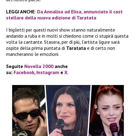
LEGGI ANCHE
:
Da Annalisa ad Elisa, annunciato il cast
stellare della nuova edizione di Taratata
I biglietti per questi nuovi show stanno naturalmente
andando a ruba e in molti si chiedono come ci stupirà questa
volta la cantante. Stasera, per di più, l’artista ligure sarà
ospite della prima puntata di
Taratata
e di certo non
mancheranno le emozioni.
Seguite
Novella 2000
anche
su:
Facebook
,
Instagram
e
X
.