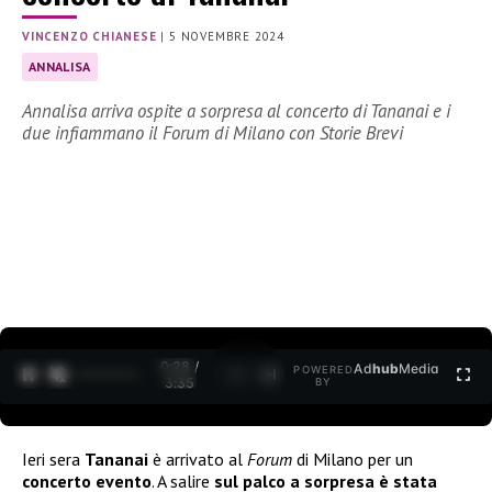
VINCENZO CHIANESE
|
5 NOVEMBRE 2024
ANNALISA
Annalisa arriva ospite a sorpresa al concerto di Tananai e i
due infiammano il Forum di Milano con Storie Brevi
0:29 /
Ad
hub
Media
POWERED
1
/
2
3:35
BY
Ieri sera
Tananai
è arrivato al
Forum
di Milano per un
concerto evento
. A salire
sul palco a sorpresa è stata