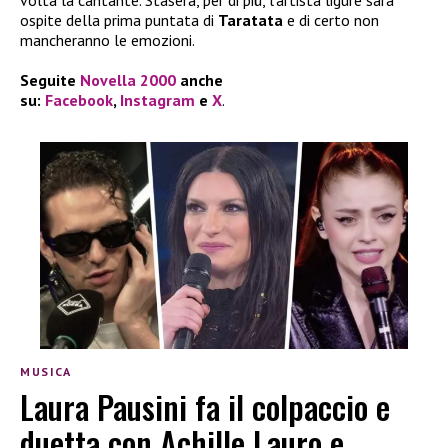
ospite della prima puntata di
Taratata
e di certo non
mancheranno le emozioni.
Seguite
Novella 2000
anche
su:
Facebook
,
Instagram
e
X
.
MUSICA
Laura Pausini fa il colpaccio e
duetta con Achille Lauro e