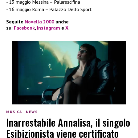
13 maggio Messina – Palarescifina
16 maggio Roma – Palazzo Dello Sport
Seguite
Novella 2000
anche
su:
Facebook
,
Instagram
e
X
.
MUSICA
|
NEWS
Inarrestabile Annalisa, il singolo
Esibizionista viene certificato