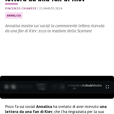
VINCENZO CHIANESE
|
21 MARZO 2024
ANNALISA
Annalisa mostra sui social la commovente lettera ricevuta
da una fan di Kiev: ecco la reazione della Scarrone
0:30 /
Ad
hub
Media
POWERED
1
/
2
1:40
BY
Poco fa sui social
Annalisa
ha svelato di aver ricevuto
una
lettera da una fan di Kiev
, che l’ha ringraziata per la sua