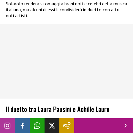
Solarolo renderà sì omaggi a brani noti e celebri della musica
italiana, ma alcuni di essi li condividerà in duetto con altri
noti artisti.
Il duetto tra Laura Pausini e Achille Lauro
Dopo
La dernièr chanson (Due vite)
con
Julien Lieb
, la
novità di oggi, resa nota dalla stessa
Laura Pausini
su