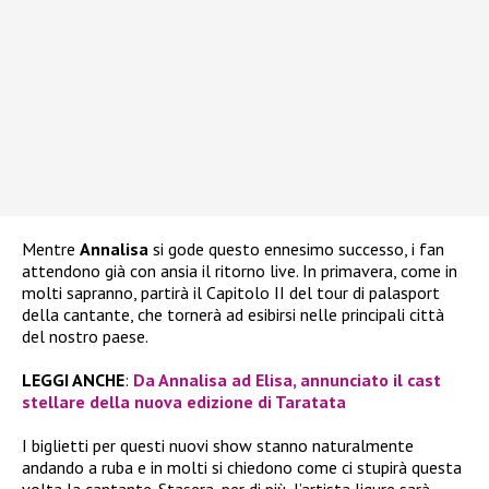
Mentre
Annalisa
si gode questo ennesimo successo, i fan
attendono già con ansia il ritorno live. In primavera, come in
molti sapranno, partirà il Capitolo II del tour di palasport
della cantante, che tornerà ad esibirsi nelle principali città
del nostro paese.
LEGGI ANCHE
:
Da Annalisa ad Elisa, annunciato il cast
stellare della nuova edizione di Taratata
I biglietti per questi nuovi show stanno naturalmente
andando a ruba e in molti si chiedono come ci stupirà questa
volta la cantante. Stasera, per di più, l’artista ligure sarà