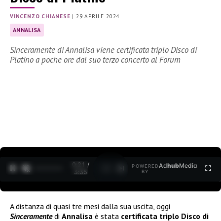
VINCENZO CHIANESE
|
29 APRILE 2024
ANNALISA
Sinceramente di Annalisa viene certificata triplo Disco di
Platino a poche ore dal suo terzo concerto al Forum
0:22 /
Ad
hub
Media
POWERED
1
/
2
3:35
BY
A distanza di quasi tre mesi dalla sua uscita, oggi
Sinceramente
di
Annalisa
è stata
certificata triplo Disco di