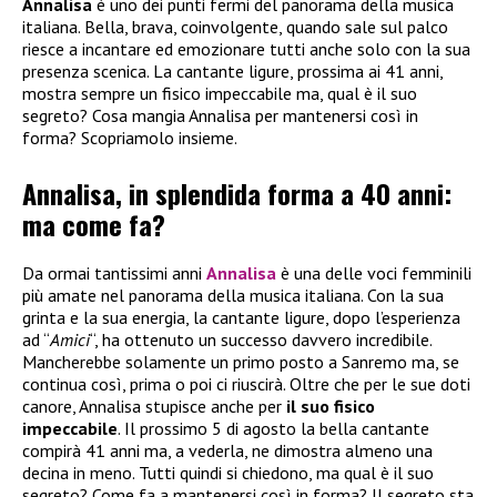
Annalisa
è uno dei punti fermi del panorama della musica
italiana. Bella, brava, coinvolgente, quando sale sul palco
riesce a incantare ed emozionare tutti anche solo con la sua
presenza scenica. La cantante ligure, prossima ai 41 anni,
mostra sempre un fisico impeccabile ma, qual è il suo
segreto? Cosa mangia Annalisa per mantenersi così in
forma? Scopriamolo insieme.
Annalisa, in splendida forma a 40 anni:
ma come fa?
Da ormai tantissimi anni
Annalisa
è una delle voci femminili
più amate nel panorama della musica italiana. Con la sua
grinta e la sua energia, la cantante ligure, dopo l’esperienza
ad “
Amici
“, ha ottenuto un successo davvero incredibile.
Mancherebbe solamente un primo posto a Sanremo ma, se
continua così, prima o poi ci riuscirà. Oltre che per le sue doti
canore, Annalisa stupisce anche per
il suo fisico
impeccabile
. Il prossimo 5 di agosto la bella cantante
compirà 41 anni ma, a vederla, ne dimostra almeno una
decina in meno. Tutti quindi si chiedono, ma qual è il suo
segreto? Come fa a mantenersi così in forma? Il segreto sta