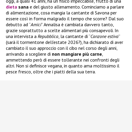
oggi, a quasi 41 anni, ha un fisico impeccabile, frutto di una
dieta
sana
e del giusto allenamento. Cominciamo a parlare
di alimentazione, cosa mangia la cantante di Savona per
essere così in forma malgrado il tempo che scorre? Dal suo
debutto ad “
Amici
” Annalisa è cambiata davvero tanto,
grazie soprattutto a scelte alimentari più consapevoli. In
una intervista a
Repubblica
, la cantante di “
Canzone estiva
”
(sarà il tormentone dell’estate 2026?), ha dichiarato di aver
cambiato il suo approccio con il cibo nel corso degli anni,
arrivando a scegliere di
non mangiare più carne
,
ammettendo però di essere tollerante nei confronti degli
altri. Non si definisce vegana, in quanto ama moltissimo il
pesce fresco, oltre che i piatti della sua terra.