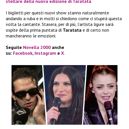
stellare della nuova edizione di Taratata
I biglietti per questi nuovi show stanno naturalmente
andando a ruba e in molti si chiedono come ci stupirà questa
volta la cantante. Stasera, per di più, l’artista ligure sarà
ospite della prima puntata di
Taratata
e di certo non
mancheranno le emozioni.
Seguite
Novella 2000
anche
su:
Facebook
,
Instagram
e
X
.