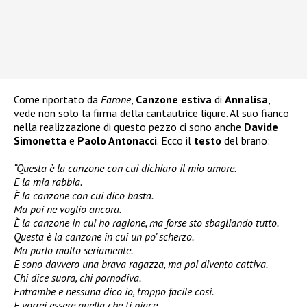
Come riportato da
Earone
,
Canzone estiva
di
Annalisa
,
vede non solo la firma della cantautrice ligure. Al suo fianco
nella realizzazione di questo pezzo ci sono anche
Davide
Simonetta
e
Paolo Antonacci
. Ecco il
testo
del brano:
“Questa è la canzone con cui dichiaro il mio amore.
E la mia rabbia.
È la canzone con cui dico basta.
Ma poi ne voglio ancora.
È la canzone in cui ho ragione, ma forse sto sbagliando tutto.
Questa è la canzone in cui un po’ scherzo.
Ma parlo molto seriamente.
E sono davvero una brava ragazza, ma poi divento cattiva.
Chi dice suora, chi pornodiva.
Entrambe e nessuna dico io, troppo facile così.
E vorrei essere quella che ti piace,