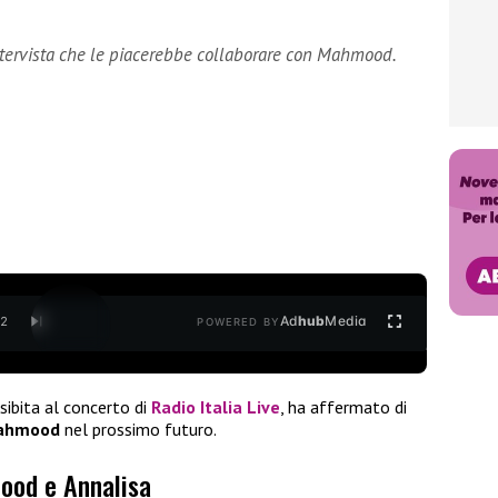
ntervista che le piacerebbe collaborare con Mahmood.
Ad
hub
Media
/
2
POWERED BY
sibita al concerto di
Radio Italia Live
, ha affermato di
Mahmood
nel prossimo futuro.
ood e Annalisa