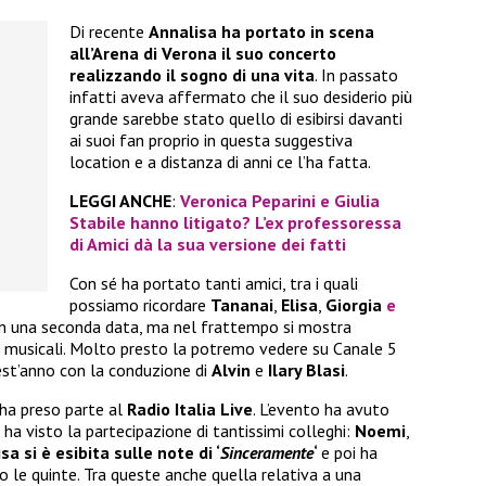
Di recente
Annalisa ha portato in scena
all’Arena di Verona il suo concerto
realizzando il sogno di una vita
. In passato
infatti aveva affermato che il suo desiderio più
grande sarebbe stato quello di esibirsi davanti
ai suoi fan proprio in questa suggestiva
location e a distanza di anni ce l’ha fatta.
LEGGI ANCHE
:
Veronica Peparini e Giulia
Stabile hanno litigato? L’ex professoressa
di Amici dà la sua versione dei fatti
Con sé ha portato tanti amici, tra i quali
possiamo ricordare
Tananai
,
Elisa
,
Giorgia
e
on una seconda data, ma nel frattempo si mostra
i musicali. Molto presto la potremo vedere su Canale 5
est’anno con la conduzione di
Alvin
e
Ilary Blasi
.
 ha preso parte al
Radio Italia Live
. L’evento ha avuto
a visto la partecipazione di tantissimi colleghi:
Noemi
,
sa si è esibita sulle note di ‘
Sinceramente
‘
e poi ha
tro le quinte. Tra queste anche quella relativa a una