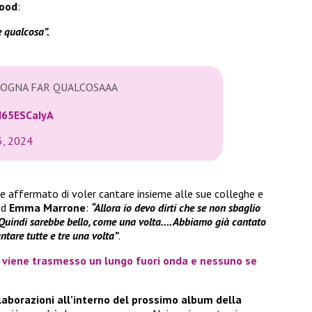
mood
:
 qualcosa”.
SOGNA FAR QUALCOSAAA
H65ESCaIyA
5, 2024
e affermato di voler cantare insieme alle sue colleghe e
ed
Emma Marrone
:
“Allora io devo dirti che se non sbaglio
 Quindi sarebbe bello, come una volta…. Abbiamo già cantato
tare tutte e tre una volta”
.
 viene trasmesso un lungo fuori onda e nessuno se
llaborazioni all’interno del prossimo album della