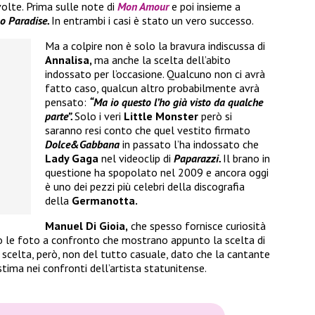
olte. Prima sulle note di
Mon Amour
e poi insieme a
o Paradise.
In entrambi i casi è stato un vero successo.
Ma a colpire non è solo la bravura indiscussa di
Annalisa,
ma anche la scelta dell’abito
indossato per l’occasione. Qualcuno non ci avrà
fatto caso, qualcun altro probabilmente avrà
pensato:
“Ma io questo l’ho già visto da qualche
parte”.
Solo i veri
Little Monster
però si
saranno resi conto che quel vestito firmato
Dolce&Gabbana
in passato l’ha indossato che
Lady Gaga
nel videoclip di
Paparazzi.
Il brano in
questione ha spopolato nel 2009 e ancora oggi
è uno dei pezzi più celebri della discografia
della
Germanotta.
Manuel Di Gioia,
che spesso fornisce curiosità
ato le foto a confronto che mostrano appunto la scelta di
a scelta, però, non del tutto casuale, dato che la cantante
ima nei confronti dell’artista statunitense.