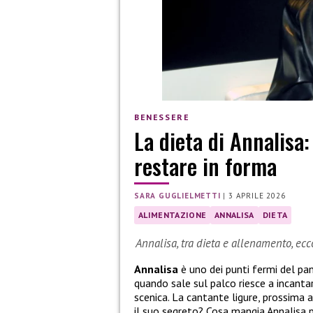
BENESSERE
La dieta di Annalisa
restare in forma
SARA GUGLIELMETTI
|
3 APRILE 2026
ALIMENTAZIONE
ANNALISA
DIETA
Annalisa, tra dieta e allenamento, ec
Annalisa
è uno dei punti fermi del pan
quando sale sul palco riesce a incant
scenica. La cantante ligure, prossima 
il suo segreto? Cosa mangia Annalisa 