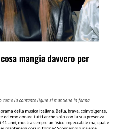
: cosa mangia davvero per
co come la cantante ligure si mantiene in forma
orama della musica italiana. Bella, brava, coinvolgente,
are ed emozionare tutti anche solo con la sua presenza
ai 41 anni, mostra sempre un fisico impeccabile ma, qual è
per mantenersi così in forma? Scopriamolo insieme.