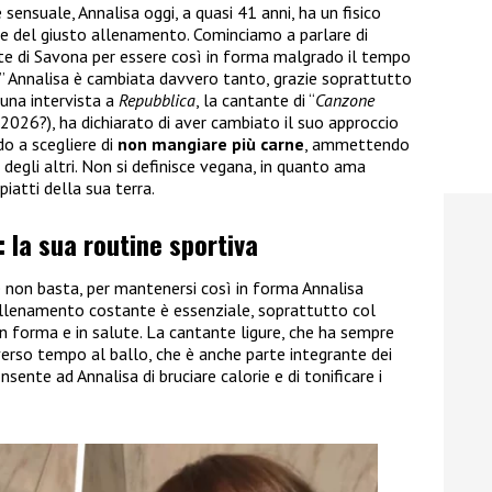
 sensuale, Annalisa oggi, a quasi 41 anni, ha un fisico
e del giusto allenamento. Cominciamo a parlare di
te di Savona per essere così in forma malgrado il tempo
” Annalisa è cambiata davvero tanto, grazie soprattutto
 una intervista a
Repubblica
, la cantante di “
Canzone
 2026?), ha dichiarato di aver cambiato il suo approccio
ndo a scegliere di
non mangiare più carne
, ammettendo
 degli altri. Non si definisce vegana, in quanto ama
piatti della sua terra.
 la sua routine sportiva
non basta, per mantenersi così in forma Annalisa
’allenamento costante è essenziale, soprattutto col
in forma e in salute. La cantante ligure, che ha sempre
iverso tempo al ballo, che è anche parte integrante dei
nsente ad Annalisa di bruciare calorie e di tonificare i