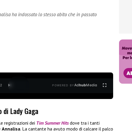
lisa ha indossato lo stesso abito che in passato
Ad
hub
Media
/
2
POWERED BY
o di Lady Gaga
e registrazioni dei
Tim Summer Hits
dove tra i tanti
e
Annalisa
. La cantante ha avuto modo di calcare il palco