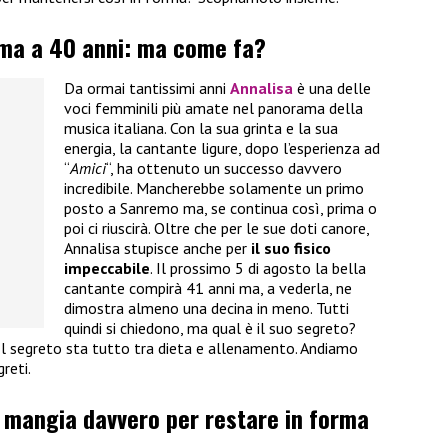
rma a 40 anni: ma come fa?
Da ormai tantissimi anni
Annalisa
è una delle
voci femminili più amate nel panorama della
musica italiana. Con la sua grinta e la sua
energia, la cantante ligure, dopo l’esperienza ad
“
Amici
“, ha ottenuto un successo davvero
incredibile. Mancherebbe solamente un primo
posto a Sanremo ma, se continua così, prima o
poi ci riuscirà. Oltre che per le sue doti canore,
Annalisa stupisce anche per
il suo fisico
impeccabile
. Il prossimo 5 di agosto la bella
cantante compirà 41 anni ma, a vederla, ne
dimostra almeno una decina in meno. Tutti
quindi si chiedono, ma qual è il suo segreto?
l segreto sta tutto tra dieta e allenamento. Andiamo
greti.
a mangia davvero per restare in forma