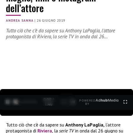
dell’attore
ANDREA SANNA
|
26 GIUGNO 2019
Tutto ciò che c’è da sapere su Anthony LaPaglia, l’attore
protagonista di Riviera, la serie TV in onda dal 26…
0:30 /
Ad
hub
Media
POWERED
1
/
2
1:40
BY
Tutto ciò che c’è da sapere su
Anthony LaPaglia,
l’attore
protagonista di
Riviera
, la
serie TV
in onda dal 26 giugno su