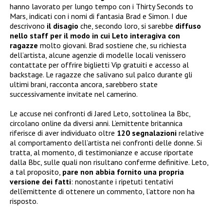
hanno lavorato per lungo tempo con i Thirty Seconds to
Mars, indicati con i nomi di fantasia Brad e Simon. I due
descrivono
il disagio
che, secondo loro, si sarebbe
diffuso
nello staff per il modo in cui Leto interagiva con
ragazze
molto giovani. Brad sostiene che, su richiesta
dell’artista, alcune agenzie di modelle locali venissero
contattate per offrire biglietti Vip gratuiti e accesso al
backstage. Le ragazze che salivano sul palco durante gli
ultimi brani, racconta ancora, sarebbero state
successivamente invitate nel camerino.
Le accuse nei confronti di Jared Leto, sottolinea la Bbc,
circolano online da diversi anni. L’emittente britannica
riferisce di aver individuato oltre
120 segnalazioni
relative
al comportamento dell’artista nei confronti delle donne. Si
tratta, al momento, di testimonianze e accuse riportate
dalla Bbc, sulle quali non risultano conferme definitive. Leto,
a tal proposito,
pare non abbia
fornito una propria
versione dei fatti
: nonostante i ripetuti tentativi
dell’emittente di ottenere un commento, l’attore non ha
risposto.