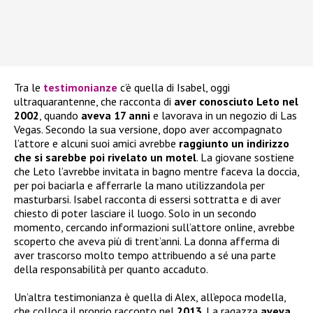
Tra le
testimonianze
c’è quella di Isabel, oggi
ultraquarantenne, che racconta di
aver conosciuto Leto nel
2002
, quando
aveva 17 anni
e lavorava in un negozio di Las
Vegas. Secondo la sua versione, dopo aver accompagnato
l’attore e alcuni suoi amici avrebbe
raggiunto un indirizzo
che si sarebbe poi rivelato un motel
. La giovane sostiene
che Leto l’avrebbe invitata in bagno mentre faceva la doccia,
per poi baciarla e afferrarle la mano utilizzandola per
masturbarsi. Isabel racconta di essersi sottratta e di aver
chiesto di poter lasciare il luogo. Solo in un secondo
momento, cercando informazioni sull’attore online, avrebbe
scoperto che aveva più di trent’anni. La donna afferma di
aver trascorso molto tempo attribuendo a sé una parte
della responsabilità per quanto accaduto.
Un’altra testimonianza è quella di Alex, all’epoca modella,
che colloca il proprio racconto nel
2013
. La ragazza
aveva