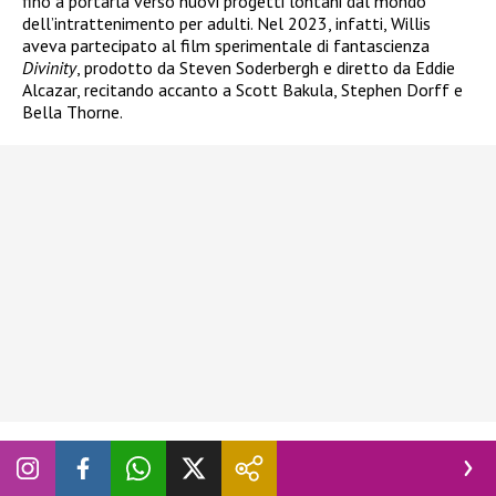
fino a portarla verso nuovi progetti lontani dal mondo
dell’intrattenimento per adulti. Nel 2023, infatti, Willis
aveva partecipato al film sperimentale di fantascienza
Divinity
, prodotto da Steven Soderbergh e diretto da Eddie
Alcazar, recitando accanto a Scott Bakula, Stephen Dorff e
Bella Thorne.
Nata a San Rafael, nella provincia argentina di Mendoza,
Willis si era trasferita ancora bambina nello Utah insieme