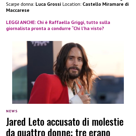
Scarpe donna:
Luca Grossi
Location:
Castello Miramare di
Maccarese
LEGGI ANCHE: Chi è Raffaella Griggi, tutto sulla
giornalista pronta a condurre “Chi l’ha visto?
NEWS
Jared Leto accusato di molestie
da quattro donne: tre erano