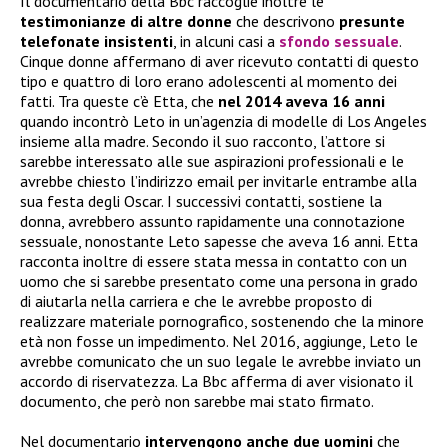
Il documentario della Bbc raccoglie inoltre le
testimonianze di altre donne
che descrivono
presunte
telefonate insistenti
, in alcuni casi a
sfondo sessuale
.
Cinque donne affermano di aver ricevuto contatti di questo
tipo e quattro di loro erano adolescenti al momento dei
fatti. Tra queste c’è Etta, che
nel 2014 aveva 16 anni
quando incontrò Leto in un’agenzia di modelle di Los Angeles
insieme alla madre. Secondo il suo racconto, l’attore si
sarebbe interessato alle sue aspirazioni professionali e le
avrebbe chiesto l’indirizzo email per invitarle entrambe alla
sua festa degli Oscar. I successivi contatti, sostiene la
donna, avrebbero assunto rapidamente una connotazione
sessuale, nonostante Leto sapesse che aveva 16 anni. Etta
racconta inoltre di essere stata messa in contatto con un
uomo che si sarebbe presentato come una persona in grado
di aiutarla nella carriera e che le avrebbe proposto di
realizzare materiale pornografico, sostenendo che la minore
età non fosse un impedimento. Nel 2016, aggiunge, Leto le
avrebbe comunicato che un suo legale le avrebbe inviato un
accordo di riservatezza. La Bbc afferma di aver visionato il
documento, che però non sarebbe mai stato firmato.
Nel documentario
intervengono anche due uomini
che