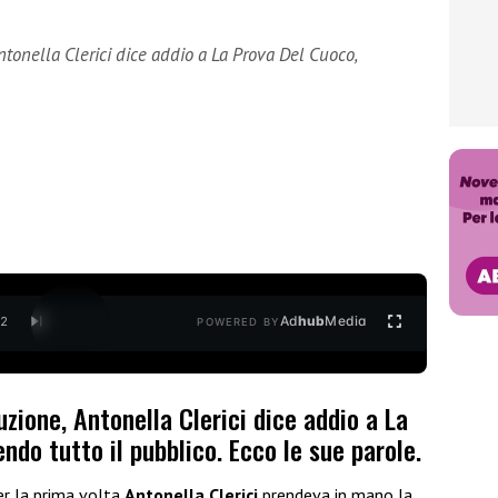
tonella Clerici dice addio a La Prova Del Cuoco,
Ad
hub
Media
/
2
POWERED BY
uzione, Antonella Clerici dice addio a La
o tutto il pubblico. Ecco le sue parole.
er la prima volta
Antonella Clerici
prendeva in mano la