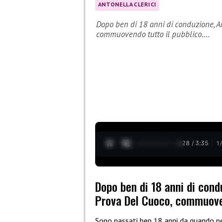
ANTONELLA CLERICI
Dopo ben di 18 anni di conduzione, An
commuovendo tutto il pubblico.…
0:29 / 3:35
1
Dopo ben di 18 anni di cond
Prova Del Cuoco, commuovend
Sono passati ben 18 anni da quando p