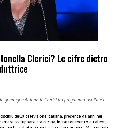
nella Clerici? Le cifre dietro
duttrice
to guadagna Antonella Clerici tra programmi, ospitate e
noscibili della televisione italiana, presente da anni nei
carriera, sviluppata tra cucina, intrattenimento e talent,
one anche sul piano mediatico ed economico. Ma a quanto