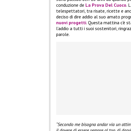
conduzione de
La Prova Del Cuoco
. 
telespettatori, tra risate, ricette e 
deciso di dire addio al suo amato pr
nuovi progetti
. Questa mattina c’è st
l’addio a tutti i suoi sostenitori, ring
parole.
“Secondo me bisogna andar via un attimo
il dovere di essere sempre al top, di darv