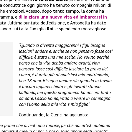
La conduttrice ogni giorno ha tenuto compagnia milioni di
anche emozioni. Adesso, dopo tanto tempo, la donna ha
ogramma, e
di iniziare una nuova vita ed imbarcarsi in
ata l’ultima puntata dell’edizione, e Antonella ha dato
raziando tutta la famiglia
Rai
, e spendendo meravigliose
“Quando si diventa maggiorenni i figli bisogna
lasciarli andare e, anche se non pensavo fosse così
difficile, è stata una mia scelta. Ho voluto perché
penso che la vita debba andare avanti. Non
pensavo fosse così difficile lasciare La prova del
cuoco, è durata più di qualsiasi mio matrimonio,
ben 18 anni. Bisogna andare via quando la tavola
è ancora apparecchiata e gli invitati stanno
ballando, ma questo programma ha ancora tanto
da dare. Lascio Roma, vado a vivere in campagna
con l’uomo della mia vita e mia figlia”
Continuando, la Clerici ha aggiunto:
 prima che diventi una routine, perché noi artisti abbiamo
i sempre il meglio di noi. E poi ci sono anche degli incontri