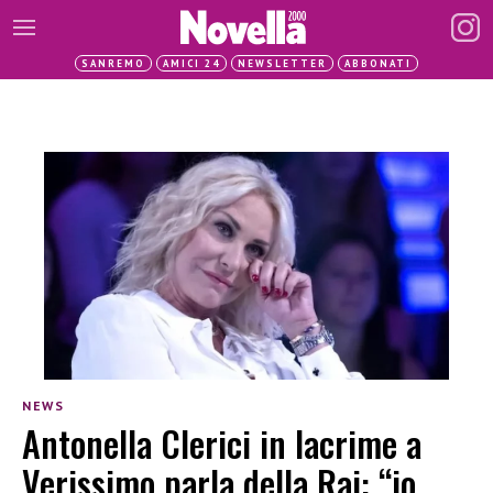
SANREMO
AMICI 24
NEWSLETTER
ABBONATI
NEWS
Antonella Clerici in lacrime a
Verissimo parla della Rai: “io