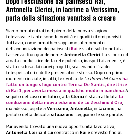
Dopo l’esclusione dai palinsesti Rai,
Antonella Clerici, in lacrime a Verissimo,
parla della situazione venutasi a creare
Siamo ormai entrati nel pieno della nuova stagione
televisiva, e tante sono le novità e i graditi ritorni previsti.
Tuttavia, come ormai ben sappiamo, al momento
dell’annunciazione dei palinsesti
Rai
è stato subito notata
l’assenza di un grande nome:
Antonella Clerici
. La storica ed
amata conduttrice della rete pubblica, inaspettatamente, è
stata esclusa dai nuovi progetti, scatenando l’ira dei
telespettatori e delle presentatrice stessa. Dopo un primo
momento iniziale, infatti, l’ex volto de
La Prova del Cuoco
ha
fatto un lungo sfogo contro
Teresa De Santis
, direttrice
di
Rai 1
, per averla messa in qualche modo in panchina
. A
seguito del caso mediatico, alla
Clerici
è stata affidata
la
conduzione della nuova edizione de
Lo Zecchino d’Oro
,
ma adesso, ospite a
Verissimo
,
Antonella
, in
lacrime
, ha
parlato della delicata
situazione
. Leggiamo le sue parole.
Pur avendo trovato una nuova opportunità lavorativa,
Antonella Clerici
, il cui contratto in
Rai
è previsto fino al