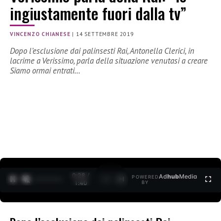
ingiustamente fuori dalla tv”
VINCENZO CHIANESE
|
14 SETTEMBRE 2019
Dopo l’esclusione dai palinsesti Rai, Antonella Clerici, in
lacrime a Verissimo, parla della situazione venutasi a creare
Siamo ormai entrati…
0:28 /
Ad
hub
Media
POWERED
1
/
2
1:40
BY