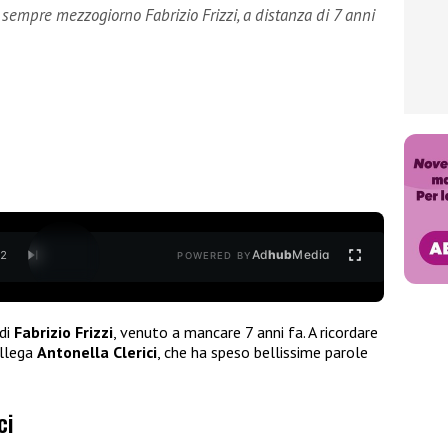
È sempre mezzogiorno Fabrizio Frizzi, a distanza di 7 anni
Ad
hub
Media
/
2
POWERED BY
 di
Fabrizio Frizzi
, venuto a mancare 7 anni fa. A ricordare
ollega
Antonella Clerici
, che ha speso bellissime parole
ci