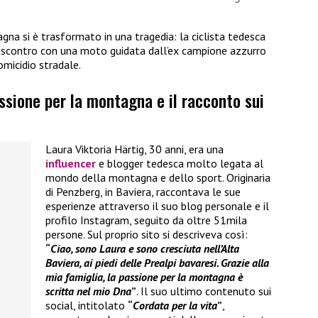
gna si è trasformato in una tragedia: la ciclista tedesca
o scontro con una moto guidata dall’ex campione azzurro
omicidio stradale.
assione per la montagna e il racconto sui
Laura Viktoria Härtig, 30 anni, era una
influencer
e blogger tedesca molto legata al
mondo della montagna e dello sport. Originaria
di Penzberg, in Baviera, raccontava le sue
esperienze attraverso il suo blog personale e il
profilo Instagram, seguito da oltre 51mila
persone. Sul proprio sito si descriveva così:
“
Ciao, sono Laura e sono cresciuta nell’Alta
Baviera, ai piedi delle Prealpi bavaresi. Grazie alla
mia famiglia, la passione per la montagna è
scritta nel mio Dna
”
. Il suo ultimo contenuto sui
social, intitolato
“
Cordata per la vita
”
,