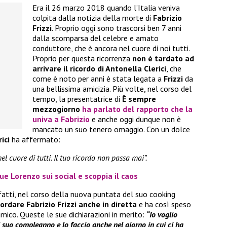
Era il 26 marzo 2018 quando l’Italia veniva
colpita dalla notizia della morte di
Fabrizio
Frizzi
. Proprio oggi sono trascorsi ben 7 anni
dalla scomparsa del celebre e amato
conduttore, che è ancora nel cuore di noi tutti.
Proprio per questa ricorrenza
non è tardato ad
arrivare il ricordo di Antonella Clerici
, che
come è noto per anni è stata legata a
Frizzi
da
una bellissima amicizia. Più volte, nel corso del
tempo, la presentatrice di
È sempre
mezzogiorno
ha parlato del rapporto che la
univa a
Fabrizio
e anche oggi dunque non è
mancato un suo tenero omaggio. Con un dolce
rici
ha affermato:
l cuore di tutti. Il tuo ricordo non passa mai”.
e Lorenzo sui social e scoppia il caos
fatti, nel corso della nuova puntata del suo cooking
cordare Fabrizio Frizzi anche in diretta
e ha così speso
amico. Queste le sue dichiarazioni in merito:
“Io voglio
l suo compleanno e lo faccio anche nel giorno in cui ci ha