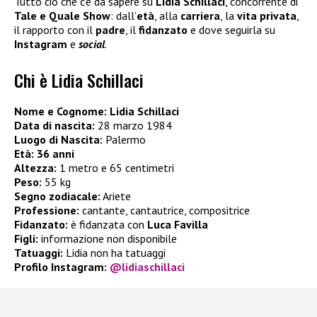
Tutto ciò che c’è da sapere su
Lidia Schillaci
, concorrente di
Tale e Quale Show
: dall’
età
, alla
carriera
, la
vita privata
,
il rapporto con il
padre
, il
fidanzato
e dove seguirla su
Instagram
e
social
.
Chi è Lidia Schillaci
Nome e Cognome:
Lidia Schillaci
Data di nascita:
28 marzo 1984
Luogo di Nascita:
Palermo
Età:
36 anni
Altezza:
1 metro e 65 centimetri
Peso:
55 kg
Segno zodiacale:
Ariete
Professione:
cantante, cantautrice, compositrice
Fidanzato:
è fidanzata con
Luca Favilla
Figli:
informazione non disponibile
Tatuaggi:
Lidia non ha tatuaggi
Profilo Instagram:
@lidiaschillaci