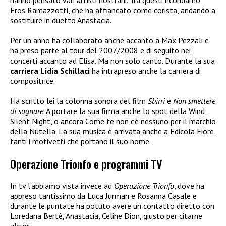
hanno pensato vari artisti nostrani. Tra questi ricordiamo
Eros Ramazzotti, che ha affiancato come corista, andando a
sostituire in duetto Anastacia.
Per un anno ha collaborato anche accanto a Max Pezzali e
ha preso parte al tour del 2007/2008 e di seguito nei
concerti accanto ad Elisa. Ma non solo canto. Durante la sua
carriera
Lidia Schillaci
ha intrapreso anche la carriera di
compositrice.
Ha scritto lei la colonna sonora del film
Sbirri
e
Non smettere
di sognare
. A portare la sua firma anche lo spot della Wind,
Silent Night, o ancora Come te non c’è nessuno per il marchio
della Nutella. La sua musica è arrivata anche a Edicola Fiore,
tanti i motivetti che portano il suo nome.
Operazione Trionfo e programmi TV
In tv l’abbiamo vista invece ad
Operazione Trionfo
, dove ha
appreso tantissimo da Luca Jurman e Rosanna Casale e
durante le puntate ha potuto avere un contatto diretto con
Loredana Bertè, Anastacia, Celine Dion, giusto per citarne