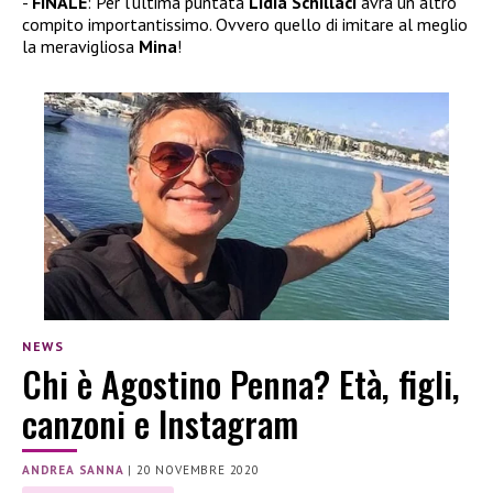
FINALE
: Per l’ultima puntata
Lidia Schillaci
avrà un altro
compito importantissimo. Ovvero quello di imitare al meglio
la meravigliosa
Mina
!
NEWS
Chi è Agostino Penna? Età, figli,
canzoni e Instagram
ANDREA SANNA
|
20 NOVEMBRE 2020