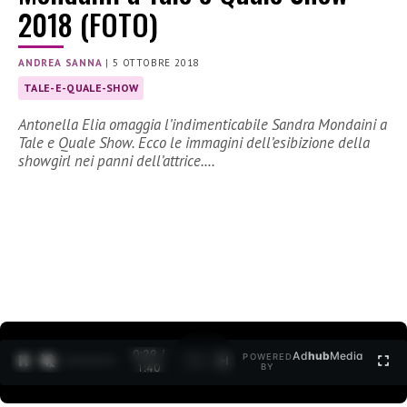
2018 (FOTO)
ANDREA SANNA
|
5 OTTOBRE 2018
TALE-E-QUALE-SHOW
Antonella Elia omaggia l’indimenticabile Sandra Mondaini a
Tale e Quale Show. Ecco le immagini dell’esibizione della
showgirl nei panni dell’attrice.…
0:31 /
Ad
hub
Media
POWERED
1
/
2
1:40
BY