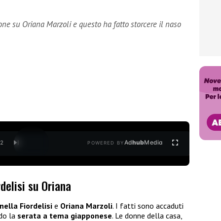
ione su Oriana Marzoli e questo ha fatto storcere il naso
Ad
hub
Media
/
2
POWERED BY
rdelisi su Oriana
ella Fiordelisi
e
Oriana Marzoli
. I fatti sono accaduti
ndo la
serata a tema giapponese
. Le donne della casa,