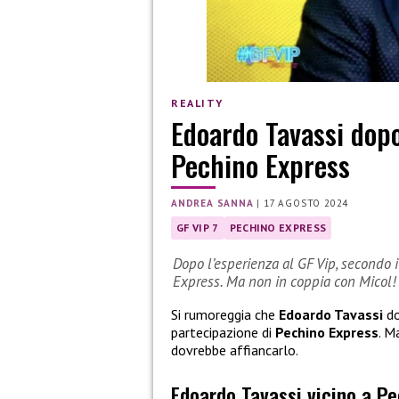
REALITY
Edoardo Tavassi dopo
Pechino Express
ANDREA SANNA
|
17 AGOSTO 2024
GF VIP 7
PECHINO EXPRESS
Dopo l’esperienza al GF Vip, secondo 
Express. Ma non in coppia con Micol!
Si rumoreggia che
Edoardo Tavassi
do
partecipazione di
Pechino Express
. M
dovrebbe affiancarlo.
Edoardo Tavassi vicino a P