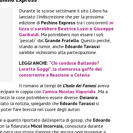
Durante le scorse settimane il sito
Libero
ha
lanciato l’indiscrezione che per la prossima
edizione di
Pechino Express
tra i concorrenti
in
lizza ci sarebbero
Beatrice Luzzi
e
Giuseppe
Garibaldi
.
Ma potrebbero non essere i soli
“pescati” dal
Grande Fratello
. Questo perché,
stando ai rumor, anche
Edoardo Tavassi
sarebbe vicinissimo alla partecipazione.
LEGGI ANCHE:
“Chi conduce Ballando?
Loretta Goggi”, la clamorosa gaffe del
concorrente a Reazione a Catena
Il romano ai tempi de
L’Isola dei Famosi
aveva
tecipare in coppia con
l’amico
Nicolas Vaporidis.
Ma a
lezzi le cose potrebbero essere diverse.
Deianira
ciato la notizia, spiegando che
Edoardo Tavassi
si
poter fare breccia nel cuore degli autori.
e a quanto riportato dall’esperta di gossip, che
Edoardo
on la fidanzata
Micol Incorvaia,
conosciuta durante
ì è nata una storia d’amore che ancora oggi prosegue a