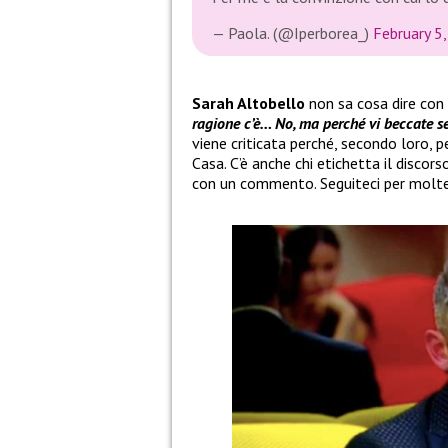
— Paola. (@Iperborea_)
February 5
Sarah Altobello
non sa cosa dire con 
ragione c’è… No, ma perché vi beccate 
viene criticata perché, secondo loro, pe
Casa. C’è anche chi etichetta il discor
con un commento. Seguiteci per molt