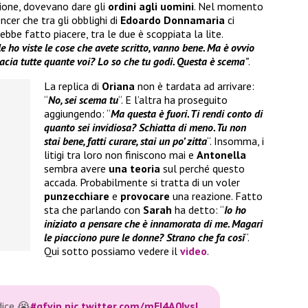
ione, dovevano dare gli
ordini agli uomini
. Nel momento
ncer che tra gli obblighi di
Edoardo Donnamaria
ci
bbe fatto piacere, tra le due è scoppiata la lite.
 ho viste le cose che avete scritto, vanno bene. Ma è ovvio
bacia tutte quante voi? Lo so che tu godi. Questa è scema
”
.
La replica di
Oriana
non è tardata ad arrivare:
“
No, sei scema tu
“. E l’altra ha proseguito
aggiungendo: “
Ma questa è fuori. Ti rendi conto di
quanto sei invidiosa? Schiatta di meno. Tu non
stai bene, fatti curare, stai un po’ zitta
“. Insomma, i
litigi tra loro non finiscono mai e
Antonella
sembra avere
una teoria
sul perché questo
accada. Probabilmente si tratta di un voler
punzecchiare
e
provocare
una reazione. Fatto
sta che parlando con
Sarah
ha detto: “
Io ho
iniziato a pensare che è innamorata di me. Magari
le piacciono pure le donne? Strano che fa così
“.
Qui sotto possiamo vedere il
video
.
dice 😭
#gfvip
pic.twitter.com/mEI4A0Ivsl