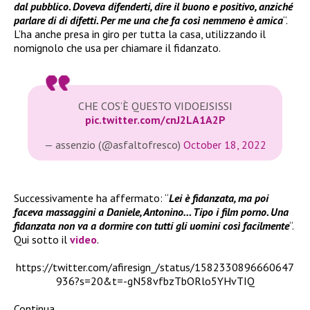
dal pubblico. Doveva difenderti, dire il buono e positivo, anziché
parlare di di difetti. Per me una che fa così nemmeno è amica
“.
L’ha anche presa in giro per tutta la casa, utilizzando il
nomignolo che usa per chiamare il fidanzato.
CHE COS’È QUESTO VIDOEJSISSI
pic.twitter.com/cnJ2LA1A2P
— assenzio (@asfaltofresco)
October 18, 2022
Successivamente ha affermato: “
Lei è fidanzata, ma poi
faceva massaggini a Daniele, Antonino… Tipo i film porno. Una
fidanzata non va a dormire con tutti gli uomini così facilmente
“.
Qui sotto il
video
.
https://twitter.com/afiresign_/status/1582330896660647
936?s=20&t=-gN58vfbzTbORlo5YHvTIQ
Continua…