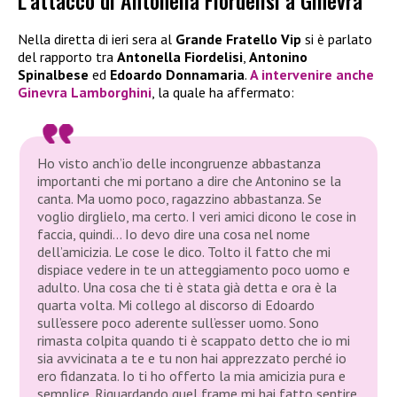
L’attacco di Antonella Fiordelisi a Ginevra
Nella diretta di ieri sera al
Grande Fratello Vip
si è parlato
del rapporto tra
Antonella Fiordelisi
,
Antonino
Spinalbese
ed
Edoardo Donnamaria
.
A intervenire anche
Ginevra Lamborghini
, la quale ha affermato:
Ho visto anch’io delle incongruenze abbastanza
importanti che mi portano a dire che Antonino se la
canta. Ma uomo poco, ragazzino abbastanza. Se
voglio dirglielo, ma certo. I veri amici dicono le cose in
faccia, quindi… Io devo dire una cosa nel nome
dell’amicizia. Le cose le dico. Tolto il fatto che mi
dispiace vedere in te un atteggiamento poco uomo e
adulto. Una cosa che ti è stata già detta e ora è la
quarta volta. Mi collego al discorso di Edoardo
sull’essere poco aderente sull’esser uomo. Sono
rimasta colpita quando ti è scappato detto che io mi
sia avvicinata a te e tu non hai apprezzato perché io
ero fidanzata. Io ti ho offerto la mia amicizia pura e
semplice. Riguardando quel frame mi hai fatto sentire