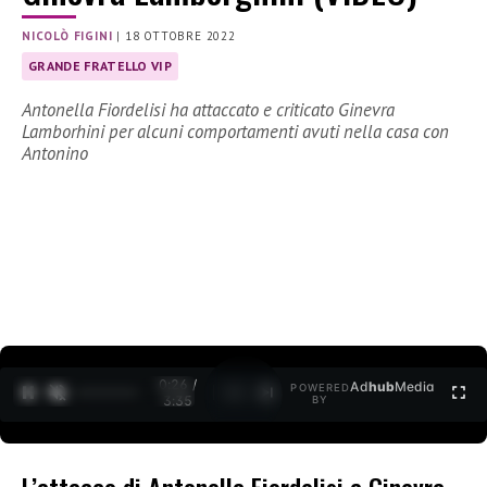
NICOLÒ FIGINI
|
18 OTTOBRE 2022
GRANDE FRATELLO VIP
Antonella Fiordelisi ha attaccato e criticato Ginevra
Lamborhini per alcuni comportamenti avuti nella casa con
Antonino
0:27 /
Ad
hub
Media
POWERED
1
/
2
3:35
BY