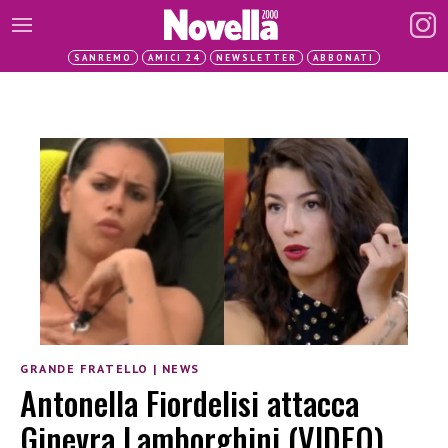
SANREMO
AMICI 24
NEWSLETTER
ABBONATI
GRANDE FRATELLO
|
NEWS
Antonella Fiordelisi attacca
Ginevra Lamborghini (VIDEO)