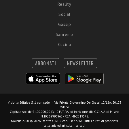
Reality
Social
Gossip
Sanremo
Cucina
ABBONATI
NEWSLETTER
Visibilia Editrice S.r.l.
con sede in Via Privata Giovannino De Grassi 12/12A, 20123
Milano.
Capitale sociale € 100.000,00 I.V. - C.F./P.IVA ed iscrizione alla C.C.I.A.A. di Milano
N.10269990965 - REA MI-2519578.
Novella 2000 © 2026. Iscritta al ROC con il n.37767. Tutti i diritti di proprietà
letteraria ed artistica riservati.