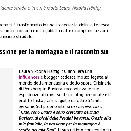
dente stradale in cui è morta Laura Viktoria Härtig:
gna si è trasformato in una tragedia: la ciclista tedesca
o scontro con una moto guidata dall’ex campione azzurro
omicidio stradale.
assione per la montagna e il racconto sui
Laura Viktoria Härtig, 30 anni, era una
influencer
e blogger tedesca molto legata al
mondo della montagna e dello sport. Originaria
di Penzberg, in Baviera, raccontava le sue
esperienze attraverso il suo blog personale e il
profilo Instagram, seguito da oltre 51mila
persone. Sul proprio sito si descriveva così:
“
Ciao, sono Laura e sono cresciuta nell’Alta
Baviera, ai piedi delle Prealpi bavaresi. Grazie alla
mia famiglia, la passione per la montagna è
scritta nel mio Dna
”
. Il suo ultimo contenuto sui