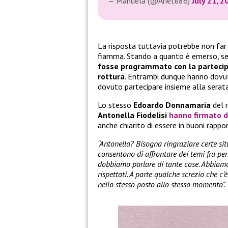
— Manuela (@Ariete86)
July 21, 2
La risposta tuttavia potrebbe non far p
fiamma. Stando a quanto è emerso, sem
fosse programmato con la partecipa
rottura
. Entrambi dunque hanno dovuto
dovuto partecipare insieme alla serata
Lo stesso
Edoardo Donnamaria
del r
Antonella Fiodelisi
hanno firmato d
anche chiarito di essere in buoni rappo
“Antonella? Bisogna ringraziare certe sit
consentono di affrontare dei temi fra per
dobbiamo parlare di tante cose. Abbiam
rispettati. A parte qualche screzio che c
nello stesso posto allo stesso momento”.