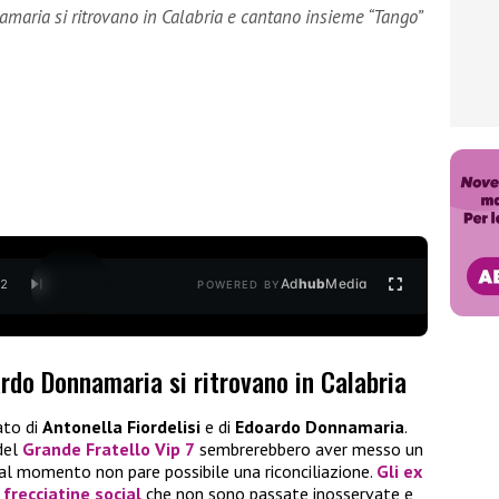
maria si ritrovano in Calabria e cantano insieme “Tango”
Ad
hub
Media
/
2
POWERED BY
ardo Donnamaria si ritrovano in Calabria
lato di
Antonella Fiordelisi
e di
Edoardo Donnamaria
.
del
Grande Fratello Vip 7
sembrerebbero aver messo un
e al momento non pare possibile una riconciliazione.
Gli ex
 frecciatine social
che non sono passate inosservate e