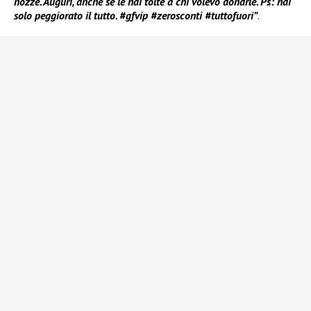
nozze. Auguri, anche se le hai tolte a chi volevo donarle. Ps: hai
solo peggiorato il tutto. #gfvip #zerosconti #tuttofuori”
.