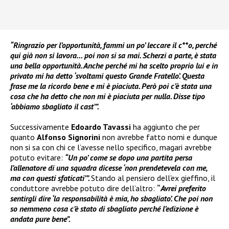
“Ringrazio per l’opportunità, fammi un po’ leccare il c**o, perché
qui già non si lavora… poi non si sa mai. Scherzi a parte, è stata
una bella opportunità. Anche perché mi ha scelto proprio lui e in
privato mi ha detto ‘svoltami questo Grande Fratello’. Questa
frase me la ricordo bene e mi è piaciuta. Però poi c’è stata una
cosa che ha detto che non mi è piaciuta per nulla. Disse tipo
‘abbiamo sbagliato il cast’”.
Successivamente
Edoardo Tavassi
ha aggiunto che per
quanto
Alfonso Signorini
non avrebbe fatto nomi e dunque
non si sa con chi ce l’avesse nello specifico, magari avrebbe
potuto evitare:
“Un po’ come se dopo una partita persa
l’allenatore di una squadra dicesse ‘non prendetevela con me,
ma con questi sfaticati’”.
Stando al pensiero dell’ex gieffino, il
conduttore avrebbe potuto dire dell’altro:
“
Avrei preferito
sentirgli dire ‘la responsabilità è mia, ho sbagliato’. Che poi non
so nemmeno cosa c’è stato di sbagliato perché l’edizione è
andata pure bene”.