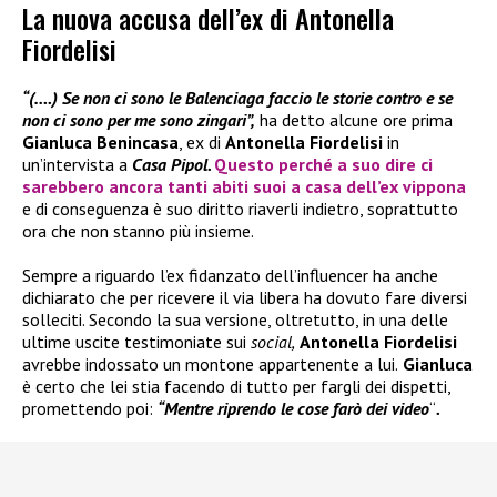
La nuova accusa dell’ex di Antonella
Fiordelisi
“(….) Se non ci sono le Balenciaga faccio le storie contro e se
non ci sono per me sono zingari”,
ha detto alcune ore prima
Gianluca Benincasa
, ex di
Antonella Fiordelisi
in
un’intervista a
Casa Pipol.
Questo perché a suo dire ci
sarebbero ancora tanti abiti suoi a casa dell’ex vippona
e di conseguenza è suo diritto riaverli indietro, soprattutto
ora che non stanno più insieme.
Sempre a riguardo l’ex fidanzato dell’influencer ha anche
dichiarato che per ricevere il via libera ha dovuto fare diversi
solleciti. Secondo la sua versione, oltretutto, in una delle
ultime uscite testimoniate sui
social,
Antonella Fiordelisi
avrebbe indossato un montone appartenente a lui.
Gianluca
è certo che lei stia facendo di tutto per fargli dei dispetti,
promettendo poi:
“Mentre riprendo le cose farò dei video
“
.