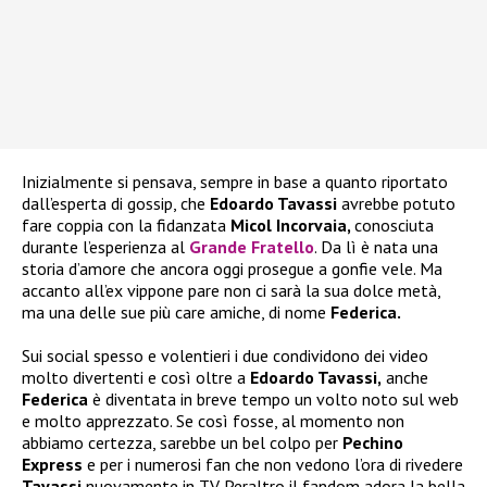
Inizialmente si pensava, sempre in base a quanto riportato
dall’esperta di gossip, che
Edoardo Tavassi
avrebbe potuto
fare coppia con la fidanzata
Micol Incorvaia,
conosciuta
durante l’esperienza al
Grande Fratello
. Da lì è nata una
storia d’amore che ancora oggi prosegue a gonfie vele. Ma
accanto all’ex vippone pare non ci sarà la sua dolce metà,
ma una delle sue più care amiche, di nome
Federica.
Sui social spesso e volentieri i due condividono dei video
molto divertenti e così oltre a
Edoardo Tavassi,
anche
Federica
è diventata in breve tempo un volto noto sul web
e molto apprezzato. Se così fosse, al momento non
abbiamo certezza, sarebbe un bel colpo per
Pechino
Express
e per i numerosi fan che non vedono l’ora di rivedere
Tavassi
nuovamente in TV. Peraltro il fandom adora la bella