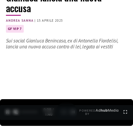
accusa
ANDREA SANNA
|
15 APRILE 2023
GF VIP 7
Sui social Gianluca Benincasa, ex di Antonella Fiordelisi,
lancia una nuova accusa contro di lei, legata ai vestiti
0:30 /
Ad
hub
Media
POWERED
1
/
2
1:40
BY