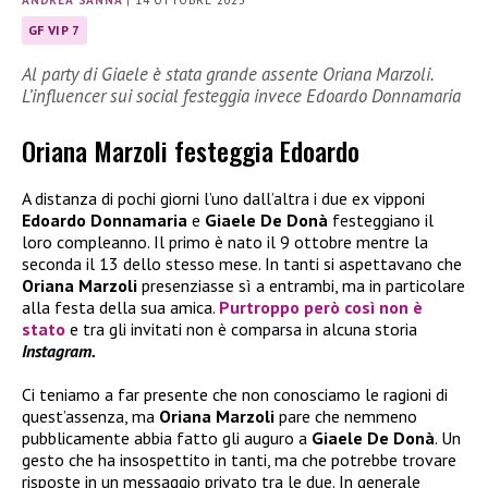
ANDREA SANNA
|
14 OTTOBRE 2023
GF VIP 7
Al party di Giaele è stata grande assente Oriana Marzoli.
L’influencer sui social festeggia invece Edoardo Donnamaria
Oriana Marzoli festeggia Edoardo
A distanza di pochi giorni l’uno dall’altra i due ex vipponi
Edoardo Donnamaria
e
Giaele De Donà
festeggiano il
loro compleanno. Il primo è nato il 9 ottobre mentre la
seconda il 13 dello stesso mese. In tanti si aspettavano che
Oriana Marzoli
presenziasse sì a entrambi, ma in particolare
alla festa della sua amica.
Purtroppo però così non è
stato
e tra gli invitati non è comparsa in alcuna storia
Instagram.
Ci teniamo a far presente che non conosciamo le ragioni di
quest’assenza, ma
Oriana Marzoli
pare che nemmeno
pubblicamente abbia fatto gli auguro a
Giaele De Donà
. Un
gesto che ha insospettito in tanti, ma che potrebbe trovare
risposte in un messaggio privato tra le due. In generale