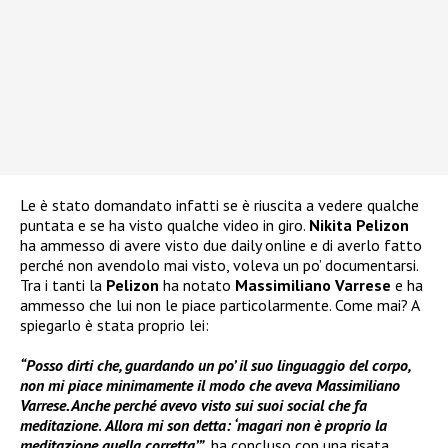
Le è stato domandato infatti se è riuscita a vedere qualche
puntata e se ha visto qualche video in giro.
Nikita Pelizon
ha ammesso di avere visto due daily online e di averlo fatto
perché non avendolo mai visto, voleva un po’ documentarsi.
Tra i tanti la
Pelizon
ha notato
Massimiliano Varrese
e ha
ammesso che lui non le piace particolarmente. Come mai? A
spiegarlo è stata proprio lei:
“Posso dirti che, guardando un po’ il suo linguaggio del corpo,
non mi piace minimamente il modo che aveva Massimiliano
Varrese. Anche perché avevo visto sui suoi social che fa
meditazione
.
Allora mi son detta: ‘magari non è proprio la
meditazione quella corretta’”
, ha concluso con una risata.