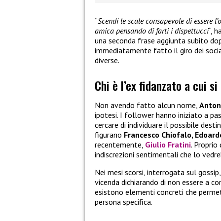
“
Scendi le scale consapevole di essere l
amica pensando di farti i dispettucci
“, 
una seconda frase aggiunta subito dop
immediatamente fatto il giro dei socia
diverse.
Chi è l’ex fidanzato a cui si
Non avendo fatto alcun nome,
Antone
ipotesi. I follower hanno iniziato a pa
cercare di individuare il possibile destin
figurano
Francesco Chiofalo, Edoar
recentemente,
Giulio Fratini
. Propri
indiscrezioni sentimentali che lo vedr
Nei mesi scorsi, interrogata sul gossi
vicenda dichiarando di non essere a c
esistono elementi concreti che permett
persona specifica.