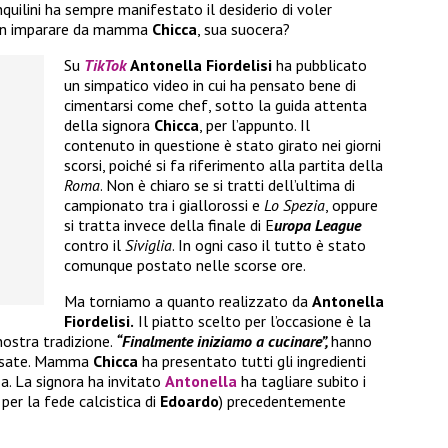
quilini ha sempre manifestato il desiderio di voler
non imparare da mamma
Chicca
, sua suocera?
Su
TikTok
Antonella Fiordelisi
ha pubblicato
un simpatico video in cui ha pensato bene di
cimentarsi come chef, sotto la guida attenta
della signora
Chicca
, per l’appunto. Il
contenuto in questione è stato girato nei giorni
scorsi, poiché si fa riferimento alla partita della
Roma
. Non è chiaro se si tratti dell’ultima di
campionato tra i giallorossi e
Lo Spezia
, oppure
si tratta invece della finale di E
uropa League
contro il
Siviglia
. In ogni caso il tutto è stato
comunque postato nelle scorse ore.
Ma torniamo a quanto realizzato da
Antonella
Fiordelisi.
Il piatto scelto per l’occasione è la
nostra tradizione.
“Finalmente iniziamo a cucinare”,
hanno
e risate. Mamma
Chicca
ha presentato tutti gli ingredienti
za. La signora ha invitato
Antonella
ha tagliare subito i
 per la fede calcistica di
Edoardo
) precedentemente