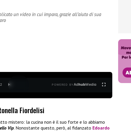
licato un video in cui impara, grazie all’aiuto di sua
oro
Ad
hub
Media
/
2
POWERED BY
onella Fiordelisi
tto mistero: la cucina non è il suo forte e lo abbiamo
ello Vip
. Nonostante questo, però, al fidanzato
Edoardo