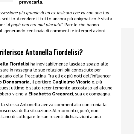
provocarla
.
’ossessione più grande di un ex insicuro che va con una tua
ha scritto. A rendere il tutto ancora più enigmatico è stata
o: “
A papà non era mai piaciuto
“. Parole che hanno
l, generando centinaia di commenti e interpretazioni
 riferisce Antonella Fiordelisi?
lla Fiordelisi
ha inevitabilmente lasciato spazio alle
ssare in rassegna le sue relazioni più conosciute per
atario della frecciatina. Tra gli ex più noti dell’influencer
do Donnamaria
, il portiere
Guglielmo Vicario
e, più
o quest’ultimo è stato recentemente accostato ad alcune
ebbero vicino a
Elisabetta Gregoraci
, sua ex compagna.
p, la stessa Antonella aveva commentato con ironia la
onoscenza della situazione. Al momento, però, non
ano di collegare le sue recenti dichiarazioni a una