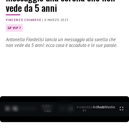
vede da 5 anni
VINCENZO CHIANESE
|
6 MARZO 2023
GF VIP 7
Antonella Fiordelisi lancia un messaggio alla sorella che
non vede da 5 anni: ecco cosa è accaduto e le sue parole.
0:30 /
Ad
hub
Media
POWERED
1
/
2
1:40
BY