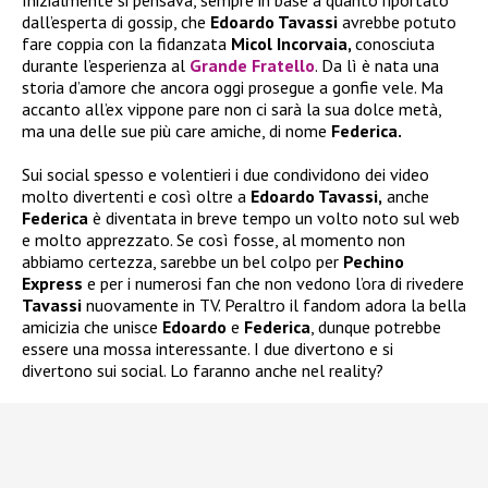
dall’esperta di gossip, che
Edoardo Tavassi
avrebbe potuto
fare coppia con la fidanzata
Micol Incorvaia,
conosciuta
durante l’esperienza al
Grande Fratello
. Da lì è nata una
storia d’amore che ancora oggi prosegue a gonfie vele. Ma
accanto all’ex vippone pare non ci sarà la sua dolce metà,
ma una delle sue più care amiche, di nome
Federica.
Sui social spesso e volentieri i due condividono dei video
molto divertenti e così oltre a
Edoardo Tavassi,
anche
Federica
è diventata in breve tempo un volto noto sul web
e molto apprezzato. Se così fosse, al momento non
abbiamo certezza, sarebbe un bel colpo per
Pechino
Express
e per i numerosi fan che non vedono l’ora di rivedere
Tavassi
nuovamente in TV. Peraltro il fandom adora la bella
amicizia che unisce
Edoardo
e
Federica
, dunque potrebbe
essere una mossa interessante. I due divertono e si
divertono sui social. Lo faranno anche nel reality?