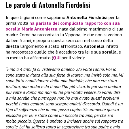
Le parole di Antonella Fiordelisi
In questi giorni come sappiamo
Antonella Fiordelisi
per la
prima volta
ha parlato del complicato rapporto con sua
sorella Maria Antonietta
, nata dal primo matrimonio di sua
madre. Come ha raccontato la Vippona, le due non si vedono
da ben 5 anni, e proprio questa sera così nel corso della
diretta l’argomento è stato affrontato.
Antonella
infatti
ha raccontato quello che è accaduto tra lei e sua
sorella
, e
in merito ha affermato (
QUI
per il video):
“Fino a 4 anni fa ci vedevamo almeno 2/3 volte l’anno. Poi io
sono stata invitata alla sua festa di laurea, ma invitò solo me. Mi
sono fatta condizionare dalla mia famiglia, che non era stata
invitata, non andai e da lì non l’ho più vista. Io poi sono andata
più volte a Roma ma non mi ha più voluta vedere. Io vorrei dire
a mia sorella che purtroppo non ho mai avuto questi problemi
perché i miei genitori sono sempre andati d’accordo. Quindi è un
tipo di sofferenza che io non posso capire. Sicuramente questo
episodio per lei è stato come un piccolo trauma, perché era
molto piccola. Questo è andato a incidere anche sul rapporto tra
sorelle. Lei ha sofferto tanto la separazione tra suo padre e mia