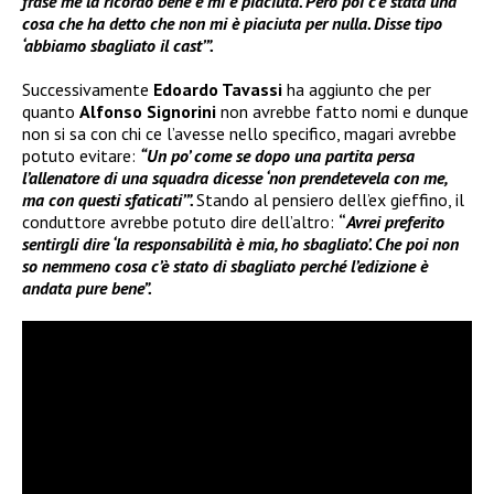
frase me la ricordo bene e mi è piaciuta. Però poi c’è stata una
cosa che ha detto che non mi è piaciuta per nulla. Disse tipo
‘abbiamo sbagliato il cast’”.
Successivamente
Edoardo Tavassi
ha aggiunto che per
quanto
Alfonso Signorini
non avrebbe fatto nomi e dunque
non si sa con chi ce l’avesse nello specifico, magari avrebbe
potuto evitare:
“Un po’ come se dopo una partita persa
l’allenatore di una squadra dicesse ‘non prendetevela con me,
ma con questi sfaticati’”.
Stando al pensiero dell’ex gieffino, il
conduttore avrebbe potuto dire dell’altro:
“
Avrei preferito
sentirgli dire ‘la responsabilità è mia, ho sbagliato’. Che poi non
so nemmeno cosa c’è stato di sbagliato perché l’edizione è
andata pure bene”.