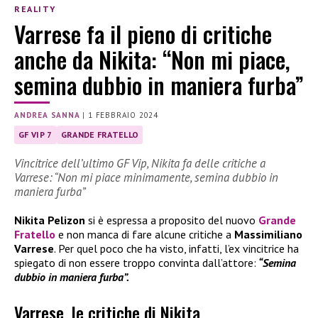
REALITY
Varrese fa il pieno di critiche
anche da Nikita: “Non mi piace,
semina dubbio in maniera furba”
ANDREA SANNA
|
1 FEBBRAIO 2024
GF VIP 7
GRANDE FRATELLO
Vincitrice dell’ultimo GF Vip, Nikita fa delle critiche a
Varrese: “Non mi piace minimamente, semina dubbio in
maniera furba”
Nikita Pelizon
si è espressa a proposito del nuovo
Grande
Fratello
e non manca di fare alcune critiche a
Massimiliano
Varrese
. Per quel poco che ha visto, infatti, l’ex vincitrice ha
spiegato di non essere troppo convinta dall’attore:
“Semina
dubbio in maniera furba”.
Varrese, le critiche di Nikita