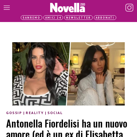
SANREMO
AMICI 24
NEWSLETTER
ABBONATI
GOSSIP
|
REALITY
|
SOCIAL
Antonella Fiordelisi ha un nuovo
amore (ed è un ex di Elisabetta