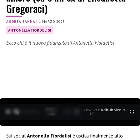
Gregoraci)
ANDREA SANNA
|
1 MARZO 2025
ANTONELLA FIORDELISI
Ecco chi è il nuovo fidanzato di Antonella Fiordelisi
0:30 /
Ad
hub
Media
POWERED
1
/
2
1:40
BY
Sui social
Antonella Fiordelisi
è uscita finalmente allo