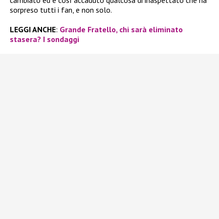
cambiato ed è così accaduto qualcosa di inaspettato che ha
sorpreso tutti i fan, e non solo.
LEGGI ANCHE
:
Grande Fratello, chi sarà eliminato
stasera? I sondaggi