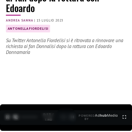
Edoardo
ANDREA SANNA
|
15 LUGLIO 2023
ANTONELLA FIORDELISI
Su Twitter Antonella Fiordelisi si è ritrovata a rinnovare una
richiesta ai fan Donnalisi dopo la rottura con Edoardo
Donnamaria
0:14 /
Ad
hub
Media
POWERED
1
/
2
1:40
BY