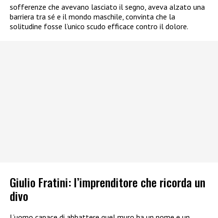
sofferenze che avevano lasciato il segno, aveva alzato una
barriera tra sé e il mondo maschile, convinta che la
solitudine fosse l’unico scudo efficace contro il dolore.
Giulio Fratini: l’imprenditore che ricorda un
divo
L’uomo capace di abbattere quel muro ha un nome e un