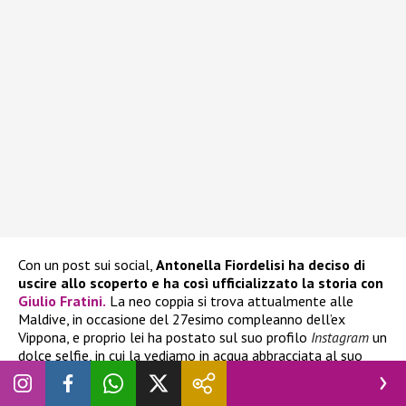
Con un post sui social,
Antonella Fiordelisi ha deciso di
uscire allo scoperto e ha così ufficializzato la storia con
Giulio Fratini
.
La neo coppia si trova attualmente alle
Maldive, in occasione del 27esimo compleanno dell’ex
Vippona, e proprio lei ha postato sul suo profilo
Instagram
un
dolce selfie, in cui la vediamo in acqua abbracciata al suo
nuovo compagno.
Antonella
come se non bastasse ha poi
affermato:
“Il regalo di compleanno più bello che potessi