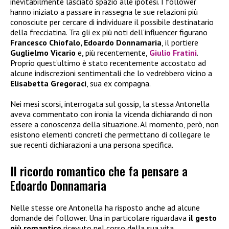
inevitabilmente lasciato spazio alle ipotesi. I follower
hanno iniziato a passare in rassegna le sue relazioni più
conosciute per cercare di individuare il possibile destinatario
della frecciatina. Tra gli ex più noti dell’influencer figurano
Francesco Chiofalo, Edoardo Donnamaria
, il portiere
Guglielmo Vicario
e, più recentemente,
Giulio Fratini
.
Proprio quest’ultimo è stato recentemente accostato ad
alcune indiscrezioni sentimentali che lo vedrebbero vicino a
Elisabetta Gregoraci
, sua ex compagna.
Nei mesi scorsi, interrogata sul gossip, la stessa Antonella
aveva commentato con ironia la vicenda dichiarando di non
essere a conoscenza della situazione. Al momento, però, non
esistono elementi concreti che permettano di collegare le
sue recenti dichiarazioni a una persona specifica.
Il ricordo romantico che fa pensare a
Edoardo Donnamaria
Nelle stesse ore Antonella ha risposto anche ad alcune
domande dei follower. Una in particolare riguardava
il gesto
più romantico
ricevuto nel corso della sua vita