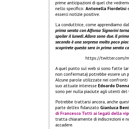
prime anticipazioni di quel che vedrem
nello specifico:
Antonella Fiordelisi
esserci notizie positive.
La conduttrice, come apprendiamo dal
prima serata con Alfonso Signorini torna
spoiler il lunedì. Allora sono due. Il pri
secondo è una sorpresa molto poco piacevo
scoprirete questa sera in prima serata c
https://twitter.com
A quel punto sul web si sono fatte lar
non confermata) potrebbe essere un p
Alcune parole utilizzate nei confronti
suo attuale interesse
Edoardo Donna
sono per nulla piaciute agli utenti del 
Potrebbe trattarsi ancora, anche quest
parte dell’ex fidanzato
Gianluca Beni
di
Francesco Totti
ai legali della v
tratta chiaramente di indiscrezioni e 
accadere.