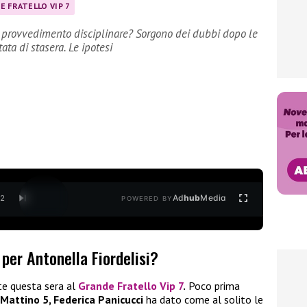
E FRATELLO VIP 7
un provvedimento disciplinare? Sorgono dei dubbi dopo le
ata di stasera. Le ipotesi
Ad
hub
Media
/
2
POWERED BY
per Antonella Fiordelisi?
te questa sera al
Grande Fratello Vip 7
.
Poco prima
Mattino 5, Federica Panicucci
ha dato come al solito le