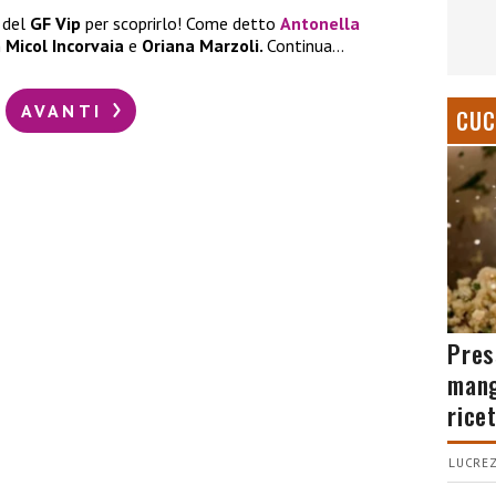
 del
GF Vip
per scoprirlo! Come detto
Antonella
n
Micol Incorvaia
e
Oriana Marzoli.
Continua…
AVANTI
CUC
Pres
mang
rice
LUCREZ