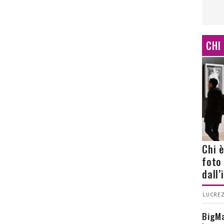
CHI
Chi 
foto
dall
LUCREZ
BigMa