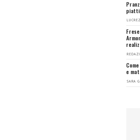
Pranz
piatt
LUCREZ
Fresel
Armon
reali
REDAZI
Come 
e mat
SARA G