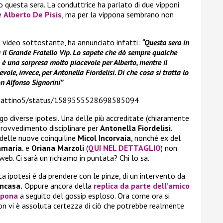
o questa sera. La conduttrice ha parlato di due vipponi
e
Alberto De Pisis
, ma per la vippona sembrano non
 video sottostante, ha annunciato infatti:
“Questa sera in
 il Grande Fratello Vip. Lo sapete che dò sempre qualche
mo è una sorpresa molto piacevole per Alberto, mentre il
le, invece, per Antonella Fiordelisi. Di che cosa si tratta lo
on Alfonso Signorini”
/mattino5/status/1589555528698585094
go diverse ipotesi. Una delle più accreditate (chiaramente
rovvedimento disciplinare per
Antonella Fiordelisi
.
 delle nuove coinquiline
Micol Incorvaia
, nonché ex del
maria.
e
Oriana Marzoli
(
QUI NEL DETTAGLIO
) non
web. Ci sarà un richiamo in puntata? Chi lo sa.
a ipotesi è da prendere con le pinze, di un intervento da
ncasa.
Oppure ancora della
replica da parte dell’amico
ippona
a seguito del gossip esploso. Ora come ora si
non vi è assoluta certezza di ciò che potrebbe realmente