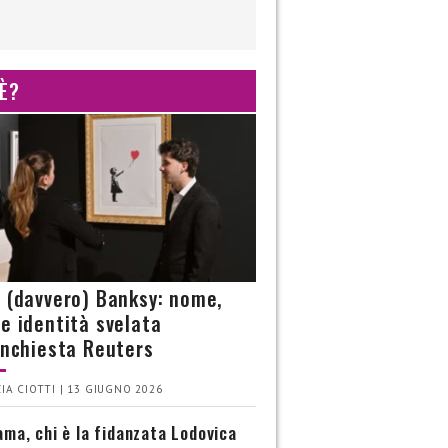
 È?
è (davvero) Banksy: nome,
 e identità svelata
’inchiesta Reuters
IA CIOTTI | 13 GIUGNO 2026
ma, chi è la fidanzata Lodovica