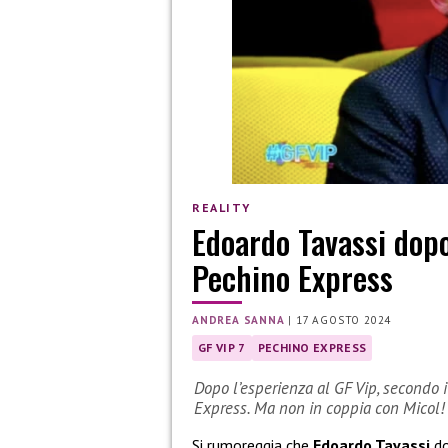
REALITY
Edoardo Tavassi dopo
Pechino Express
ANDREA SANNA
|
17 AGOSTO 2024
GF VIP 7
PECHINO EXPRESS
Dopo l’esperienza al GF Vip, secondo 
Express. Ma non in coppia con Micol!
Si rumoreggia che
Edoardo Tavassi
do