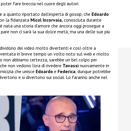
poter fare breccia nel cuore degli autori.
e a quanto riportato dall’esperta di gossip, che
Edoardo
on la fidanzata
Micol Incorvaia,
conosciuta durante
ì è nata una storia d’amore che ancora oggi prosegue a
 pare non ci sarà la sua dolce metà, ma una delle sue più
ndividono dei video molto divertenti e così oltre a
iventata in breve tempo un volto noto sul web e molto
o non abbiamo certezza, sarebbe un bel colpo per
 che non vedono l’ora di rivedere
Tavassi
nuovamente in
amicizia che unisce
Edoardo
e
Federica
, dunque potrebbe
ivertono e si divertono sui social. Lo faranno anche nel