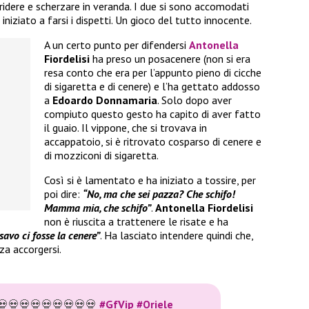
 a ridere e scherzare in veranda. I due si sono accomodati
iniziato a farsi i dispetti. Un gioco del tutto innocente.
A un certo punto per difendersi
Antonella
Fiordelisi
ha preso un posacenere (non si era
resa conto che era per l’appunto pieno di cicche
di sigaretta e di cenere) e l’ha gettato addosso
a
Edoardo Donnamaria
. Solo dopo aver
compiuto questo gesto ha capito di aver fatto
il guaio. Il vippone, che si trovava in
accappatoio, si è ritrovato cosparso di cenere e
di mozziconi di sigaretta.
Così si è lamentato e ha iniziato a tossire, per
poi dire:
“No, ma che sei pazza? Che schifo!
Mamma mia, che schifo”
.
Antonella Fiordelisi
non è riuscita a trattenere le risate e ha
avo ci fosse la cenere”
. Ha lasciato intendere quindi che,
a accorgersi.
💀💀💀💀💀💀💀💀💀
#GfVip
#Oriele