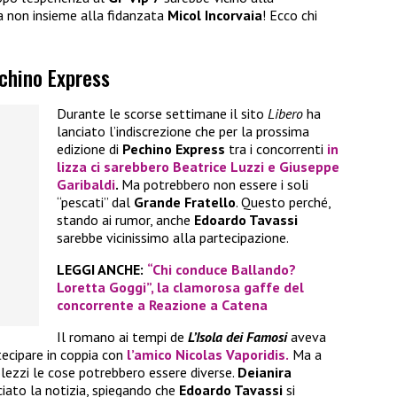
a non insieme alla fidanzata
Micol Incorvaia
! Ecco chi
echino Express
Durante le scorse settimane il sito
Libero
ha
lanciato l’indiscrezione che per la prossima
edizione di
Pechino Express
tra i concorrenti
in
lizza ci sarebbero
Beatrice Luzzi
e
Giuseppe
Garibaldi
.
Ma potrebbero non essere i soli
“pescati” dal
Grande Fratello
. Questo perché,
stando ai rumor, anche
Edoardo Tavassi
sarebbe vicinissimo alla partecipazione.
LEGGI ANCHE:
“Chi conduce Ballando?
Loretta Goggi”, la clamorosa gaffe del
concorrente a Reazione a Catena
Il romano ai tempi de
L’Isola dei Famosi
aveva
tecipare in coppia con
l’amico
Nicolas Vaporidis.
Ma a
lezzi le cose potrebbero essere diverse.
Deianira
ciato la notizia, spiegando che
Edoardo Tavassi
si