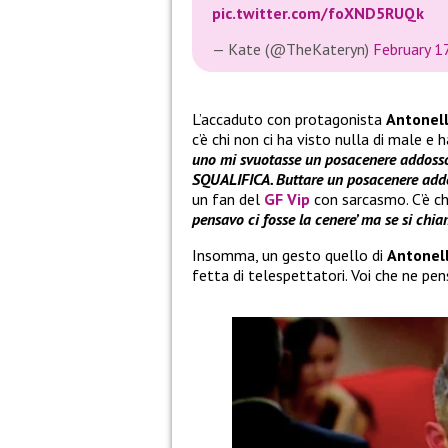
pic.twitter.com/foXND5RUQk
— Kate (@TheKateryn)
February 1
L’accaduto con protagonista
Antonell
c’è chi non ci ha visto nulla di male e 
uno mi svuotasse un posacenere addosso,
SQUALIFICA. Buttare un posacenere ad
un fan del
GF Vip
con sarcasmo. C’è ch
pensavo ci fosse la cenere’ ma se si ch
Insomma, un gesto quello di
Antonell
fetta di telespettatori. Voi che ne pe