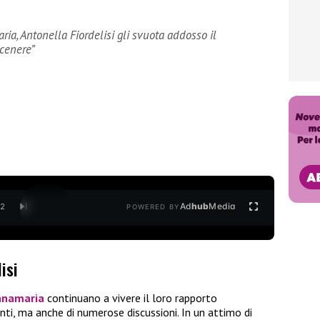
a, Antonella Fiordelisi gli svuota addosso il
cenere”
Ad
hub
Media
/
2
POWERED BY
isi
nnamaria
continuano a vivere il loro rapporto
ti, ma anche di numerose discussioni. In un attimo di