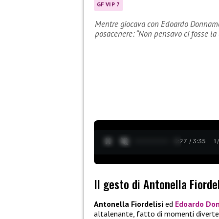
GF VIP 7
Mentre giocava con Edoardo Donnamari
posacenere: “Non pensavo ci fosse la 
0:28 / 3:35
1
Il gesto di Antonella Fiordel
Antonella Fiordelisi
ed
Edoardo Do
altalenante, fatto di momenti diverten