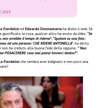
7, 2023
a Fiordelisi
ed
Edoardo Donnamaria
ha diviso il web. Se
ha giustificato la cosa, qualcun altro ha avuto da ridire.
“Se
 non avrebbe il tempo di riderne”,
“Sputare su una foto:
dosso ad una persona: CHE RIDERE ANTONELLA”
, ha detto
i non ha creduto alla buona fede della vippona:
” ‘Non
iama POSACENERE cosa mai potrai trovarci dentro?”
.
a Fiordelisi
che sembra aver indignato e non poco una
nsate?