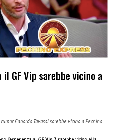
 il GF Vip sarebbe vicino a
i rumor Edoardo Tavassi sarebbe vicino a Pechino
po l’esperienza al
GF Vip 7
sarebbe vicino alla