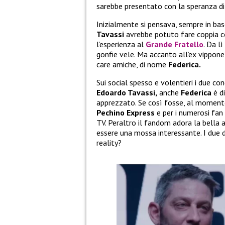
sarebbe presentato con la speranza di 
Inizialmente si pensava, sempre in bas
Tavassi
avrebbe potuto fare coppia c
l’esperienza al
Grande Fratello
. Da l
gonfie vele. Ma accanto all’ex vippone
care amiche, di nome
Federica.
Sui social spesso e volentieri i due co
Edoardo Tavassi,
anche
Federica
è d
apprezzato. Se così fosse, al moment
Pechino Express
e per i numerosi fan
TV. Peraltro il fandom adora la bella 
essere una mossa interessante. I due d
reality?