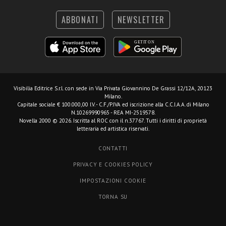
ABBONATI
NEWSLETTER
Visibilia Editrice S.r.l.
con sede in Via Privata Giovannino De Grassi 12/12A, 20123
Milano.
Capitale sociale € 100.000,00 I.V. - C.F./P.IVA ed iscrizione alla C.C.I.A.A. di Milano
N.10269990965 - REA MI-2519578.
Novella 2000 © 2026. Iscritta al ROC con il n.37767. Tutti i diritti di proprietà
letteraria ed artistica riservati.
CONTATTI
PRIVACY E COOKIES POLICY
IMPOSTAZIONI COOKIE
TORNA SU