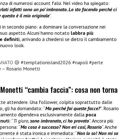
enza di numerosi account falsi. Nel video ha spiegato:
arlati infatti sono un po’ imbranato. Lo sto facendo perché ci
 questo è il mio originale
”.
i in secondo piano: a dominare la conversazione nei
 suo aspetto. Alcuni hanno notato
labbra più
 definiti
, arrivando a chiedersi se dietro il cambiamento
e nuovo look.
ANATO 😅
#temptationisland2026
#napoli
#perte
e – Rosario Monetti
 Monetti “cambia faccia”: cosa non torna
atte attendere. Una follower, colpita soprattutto dalle
o, gli ha domandato: “
Ma perché fai queste facce?
”. Rosario
eggiamento dipendeva esclusivamente dalla
poca
enuti
: “
Ti giuro,
sono imbranato, ci ho provato
”. Ancora più
 persona: “
Ma cosa è successo? Non eri così, Rosario
”. Anche
orrente è stata ironica e immediata: “
Non lo so! Non mi so