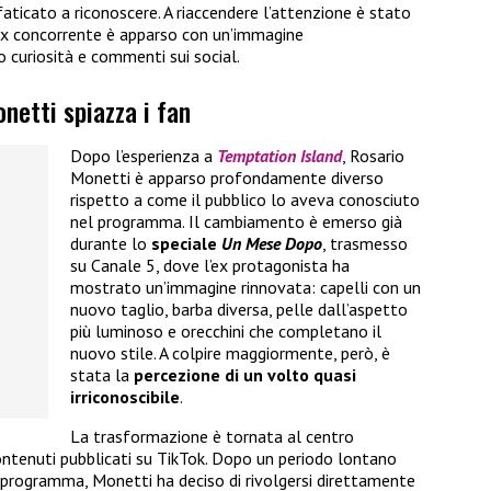
ticato a riconoscere. A riaccendere l’attenzione è stato
’ex concorrente è apparso con un’immagine
curiosità e commenti sui social.
onetti spiazza i fan
Dopo l’esperienza a
Temptation Island
, Rosario
Monetti è apparso profondamente diverso
rispetto a come il pubblico lo aveva conosciuto
nel programma. Il cambiamento è emerso già
durante lo
speciale
Un Mese Dopo
, trasmesso
su Canale 5, dove l’ex protagonista ha
mostrato un’immagine rinnovata: capelli con un
nuovo taglio, barba diversa, pelle dall’aspetto
più luminoso e orecchini che completano il
nuovo stile. A colpire maggiormente, però, è
stata la
percezione di un volto quasi
irriconoscibile
.
La trasformazione è tornata al centro
ontenuti pubblicati su TikTok. Dopo un periodo lontano
el programma, Monetti ha deciso di rivolgersi direttamente