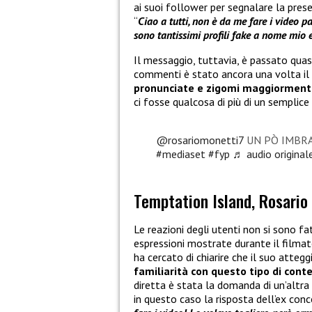
ai suoi follower per segnalare la pres
“
Ciao a tutti, non è da me fare i video p
sono tantissimi profili fake a nome mio e
Il messaggio, tuttavia, è passato quas
commenti è stato ancora una volta il
pronunciate e zigomi maggiormente
ci fosse qualcosa di più di un semplic
@rosariomonetti7
UN PÒ IMBR
#mediaset
#fyp
♬ audio original
Temptation Island, Rosario
Le reazioni degli utenti non si sono f
espressioni mostrate durante il filmat
ha cercato di chiarire che il suo att
familiarità con questo tipo di cont
diretta è stata la domanda di un’altra
in questo caso la risposta dell’ex conc