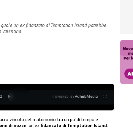
la quale un ex fidanzato di Temptation Island potrebbe
e Valentina
Ad
hub
Media
/
2
POWERED BY
sacro vincolo del matrimonio tra un po’ di tempo e
one di nozze
: un ex
fidanzato di Temptation Island
.