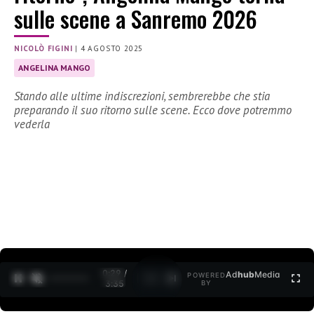
sulle scene a Sanremo 2026
NICOLÒ FIGINI
|
4 AGOSTO 2025
ANGELINA MANGO
Stando alle ultime indiscrezioni, sembrerebbe che stia
preparando il suo ritorno sulle scene. Ecco dove potremmo
vederla
0:30 /
Ad
hub
Media
POWERED
1
/
2
3:35
BY