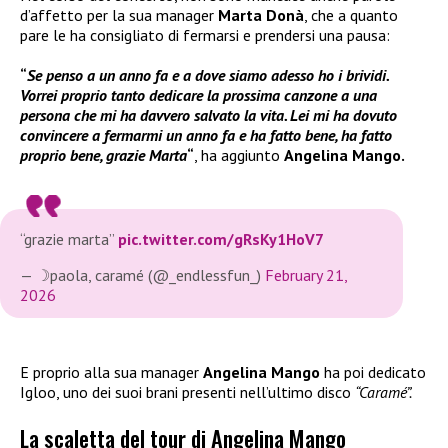
d’affetto per la sua manager
Marta Donà
, che a quanto
pare le ha consigliato di fermarsi e prendersi una pausa:
“
Se penso a un anno fa e a dove siamo adesso ho i brividi.
Vorrei proprio tanto dedicare la prossima canzone a una
persona che mi ha davvero salvato la vita. Lei mi ha dovuto
convincere a fermarmi un anno fa e ha fatto bene, ha fatto
proprio bene, grazie Marta
“
, ha aggiunto
Angelina Mango.
“grazie marta”
pic.twitter.com/gRsKy1HoV7
— ☽paola, caramé (@_endlessfun_)
February 21,
2026
E proprio alla sua manager
Angelina Mango
ha poi dedicato
Igloo, uno dei suoi brani presenti nell’ultimo disco
“Caramé”.
La scaletta del tour di Angelina Mango