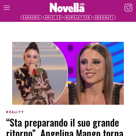
SANREMO
AMICI 24
NEWSLETTER
ABBONATI
REALITY
“Sta preparando il suo grande
ritorno”, Angelina Mango torna