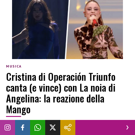
MUSICA
Cristina di Operación Triunfo
canta (e vince) con La noia di
Angelina: la reazione della
Mango
ANDREA SANNA
|
16 DICEMBRE 2025
ANGELINA
ANGELINA MANGO
CRISTINA
MUSICA
NOVELLA