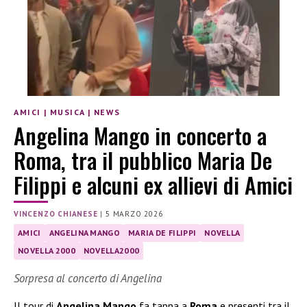
AMICI
|
MUSICA
|
NEWS
Angelina Mango in concerto a
Roma, tra il pubblico Maria De
Filippi e alcuni ex allievi di Amici
VINCENZO CHIANESE
|
5 MARZO 2026
AMICI
ANGELINA MANGO
MARIA DE FILIPPI
NOVELLA
NOVELLA 2000
NOVELLA2000
Sorpresa al concerto di Angelina
Il tour di
Angelina Mango
fa tappa a
Roma
e presenti tra il