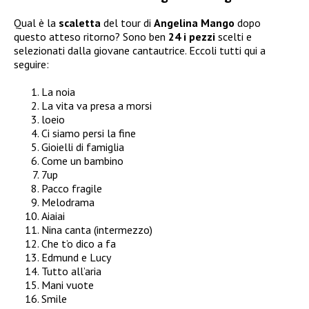
Qual è la
scaletta
del tour di
Angelina Mango
dopo
questo atteso ritorno? Sono ben
24 i pezzi
scelti e
selezionati dalla giovane cantautrice. Eccoli tutti qui a
seguire:
La noia
La vita va presa a morsi
loeio
Ci siamo persi la fine
Gioielli di famiglia
Come un bambino
7up
Pacco fragile
Melodrama
Aiaiai
Nina canta (intermezzo)
Che t’o dico a fa
Edmund e Lucy
Tutto all’aria
Mani vuote
Smile