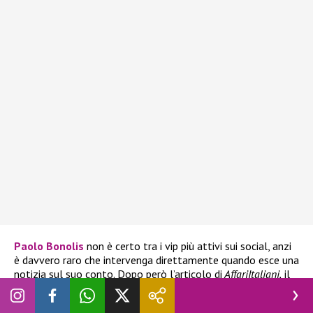
Paolo Bonolis
non è certo tra i vip più attivi sui social, anzi
è davvero raro che intervenga direttamente quando esce una
notizia sul suo conto. Dopo però l’articolo di
AffariItaliani,
il
conduttore di “
Avanti un altro
” non è riuscito a rimanere in
silenzio e ha pubblicato una storia con lo screenshot del