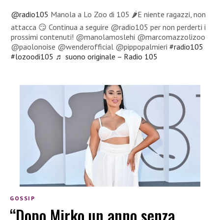
@radio105
Manola a Lo Zoo di 105 🌶️E niente ragazzi, non
attacca 😏 Continua a seguire @radio105 per non perderti i
prossimi contenuti! @manolamoslehi @marcomazzolizoo
@paolonoise @wenderofficial @pippopalmieri
#radio105
#lozoodi105
♬ suono originale – Radio 105
GOSSIP
“Dopo Mirko un anno senza