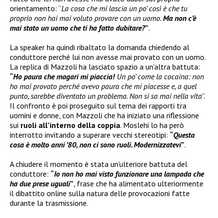
orientamento: “
La cosa che mi lascia un po’ così è che tu
proprio non hai mai voluto provare con un uomo.
Ma non c’è
mai stato un uomo che ti ha fatto dubitare?
”
.
La speaker ha quindi ribaltato la domanda chiedendo al
conduttore perché lui non avesse mai provato con un uomo.
La replica di Mazzoli ha lasciato spazio a un’altra battuta:
“
Ho paura che magari mi piaccia!
Un po’ come la cocaina: non
ho mai provato perché avevo paura che mi piacesse e, a quel
punto, sarebbe diventato un problema. Non si sa mai nella vita
”.
Il confronto è poi proseguito sul tema dei rapporti tra
uomini e donne, con Mazzoli che ha iniziato una riflessione
sui
ruoli all’interno della coppia
. Moslehi lo ha però
interrotto invitando a superare vecchi stereotipi:
“
Questa
cosa è molto anni ’80, non ci sono ruoli. Modernizzatevi
”
.
A chiudere il momento è stata un’ulteriore battuta del
conduttore:
“
Io non ho mai visto funzionare una lampada che
ha due prese uguali
”
, frase che ha alimentato ulteriormente
il dibattito online sulla natura delle provocazioni fatte
durante la trasmissione.