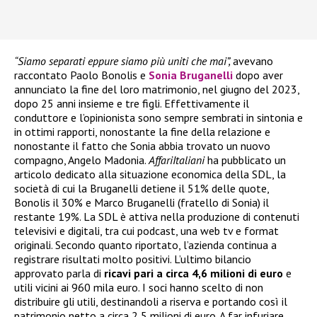
“Siamo separati eppure siamo più uniti che mai”,
avevano
raccontato Paolo Bonolis e
Sonia Bruganelli
dopo aver
annunciato la fine del loro matrimonio, nel giugno del 2023,
dopo 25 anni insieme e tre figli. Effettivamente il
conduttore e l’opinionista sono sempre sembrati in sintonia e
in ottimi rapporti, nonostante la fine della relazione e
nonostante il fatto che Sonia abbia trovato un nuovo
compagno, Angelo Madonia.
AffariItaliani
ha pubblicato un
articolo dedicato alla situazione economica della SDL, la
società di cui la Bruganelli detiene il 51% delle quote,
Bonolis il 30% e Marco Bruganelli (fratello di Sonia) il
restante 19%. La SDL è attiva nella produzione di contenuti
televisivi e digitali, tra cui podcast, una web tv e format
originali. Secondo quanto riportato, l’azienda continua a
registrare risultati molto positivi. L’ultimo bilancio
approvato parla di
ricavi pari a circa 4,6 milioni di euro
e
utili vicini ai 960 mila euro. I soci hanno scelto di non
distribuire gli utili, destinandoli a riserva e portando così il
patrimonio netto a circa 2,5 milioni di euro. A far infuriare