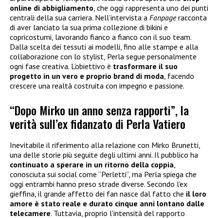
online di abbigliamento
, che oggi rappresenta uno dei punti
centrali della sua carriera. Nell’intervista a
Fanpage
racconta
di aver lanciato la sua prima collezione di bikini e
copricostumi, lavorando fianco a fianco con il suo team.
Dalla scelta dei tessuti ai modelli, fino alle stampe e alla
collaborazione con lo stylist, Perla segue personalmente
ogni fase creativa. L’obiettivo è
trasformare il suo
progetto in un vero e proprio brand di moda
, facendo
crescere una realtà costruita con impegno e passione.
“Dopo Mirko un anno senza rapporti”, la
verità sull’ex fidanzato di Perla Vatiero
Inevitabile il riferimento alla relazione con Mirko Brunetti,
una delle storie più seguite degli ultimi anni. Il pubblico ha
continuato a sperare in un ritorno della coppia
,
conosciuta sui social come “Perletti”, ma Perla spiega che
oggi entrambi hanno preso strade diverse. Secondo l’ex
gieffina, il grande affetto dei fan nasce dal fatto che
il loro
amore è stato reale e durato cinque anni lontano dalle
telecamere
. Tuttavia, proprio l’intensità del rapporto