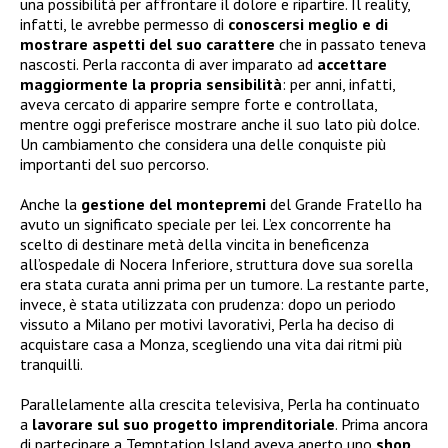
una possibilità per affrontare il dolore e ripartire. Il reality,
infatti, le avrebbe permesso di
conoscersi meglio e di
mostrare aspetti del suo carattere
che in passato teneva
nascosti. Perla racconta di aver imparato ad
accettare
maggiormente la propria sensibilità
: per anni, infatti,
aveva cercato di apparire sempre forte e controllata,
mentre oggi preferisce mostrare anche il suo lato più dolce.
Un cambiamento che considera una delle conquiste più
importanti del suo percorso.
Anche la
gestione del
montepremi
del Grande Fratello ha
avuto un significato speciale per lei. L’ex concorrente ha
scelto di destinare metà della vincita in beneficenza
all’ospedale di Nocera Inferiore, struttura dove sua sorella
era stata curata anni prima per un tumore. La restante parte,
invece, è stata utilizzata con prudenza: dopo un periodo
vissuto a Milano per motivi lavorativi, Perla ha deciso di
acquistare casa a Monza, scegliendo una vita dai ritmi più
tranquilli.
Parallelamente alla crescita televisiva, Perla ha continuato
a
lavorare sul suo progetto imprenditoriale
. Prima ancora
di partecipare a Temptation Island aveva aperto uno
shop