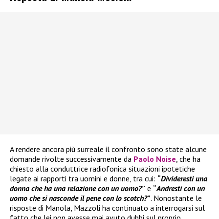
A rendere ancora più surreale il confronto sono state alcune
domande rivolte successivamente da
Paolo Noise
, che ha
chiesto alla conduttrice radiofonica situazioni ipotetiche
legate ai rapporti tra uomini e donne, tra cui:
“
Divideresti una
donna che ha una relazione con un uomo?
”
e
“
Andresti con un
uomo che si nasconde il pene con lo scotch?
”
. Nonostante le
risposte di Manola, Mazzoli ha continuato a interrogarsi sul
fatto che lei non avesse mai avuto dubbi sul proprio