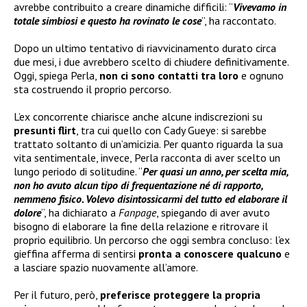
avrebbe contribuito a creare dinamiche difficili: “
Vivevamo in
totale simbiosi e questo ha rovinato le cose
”, ha raccontato.
Dopo un ultimo tentativo di riavvicinamento durato circa
due mesi, i due avrebbero scelto di chiudere definitivamente.
Oggi, spiega Perla,
non ci sono contatti tra loro
e ognuno
sta costruendo il proprio percorso.
L’ex concorrente chiarisce anche alcune indiscrezioni su
presunti flirt
, tra cui quello con Cady Gueye: si sarebbe
trattato soltanto di un’amicizia. Per quanto riguarda la sua
vita sentimentale, invece, Perla racconta di aver scelto un
lungo periodo di solitudine. “
Per quasi un anno, per scelta mia,
non ho avuto alcun tipo di frequentazione né di rapporto,
nemmeno fisico. Volevo disintossicarmi del tutto ed elaborare il
dolore
“, ha dichiarato a
Fanpage
, spiegando di aver avuto
bisogno di elaborare la fine della relazione e ritrovare il
proprio equilibrio. Un percorso che oggi sembra concluso: l’ex
gieffina afferma di sentirsi
pronta a conoscere qualcuno
e
a lasciare spazio nuovamente all’amore.
Per il futuro, però,
preferisce proteggere la propria