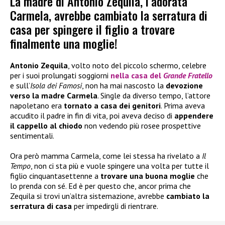
La madre di Antonio Zequila, l’adorata
Carmela, avrebbe cambiato la serratura di
casa per spingere il figlio a trovare
finalmente una moglie!
Antonio Zequila
, volto noto del piccolo schermo, celebre
per i suoi prolungati soggiorni
nella casa del
Grande Fratello
e sull’
Isola dei Famosi
, non ha mai nascosto la
devozione
verso la madre Carmela
. Single da diverso tempo, l’attore
napoletano era
tornato a casa dei genitori
. Prima aveva
accudito il padre in fin di vita, poi aveva deciso di
appendere
il cappello al chiodo
non vedendo più rosee prospettive
sentimentali.
Ora però mamma Carmela, come lei stessa ha rivelato a
Il
Tempo
, non ci sta più e vuole spingere una volta per tutte il
figlio cinquantasettenne a
trovare una buona moglie
che
lo prenda con sé. Ed è per questo che, ancor prima che
Zequila si trovi un’altra sistemazione, avrebbe
cambiato la
serratura di casa
per impedirgli di rientrare.