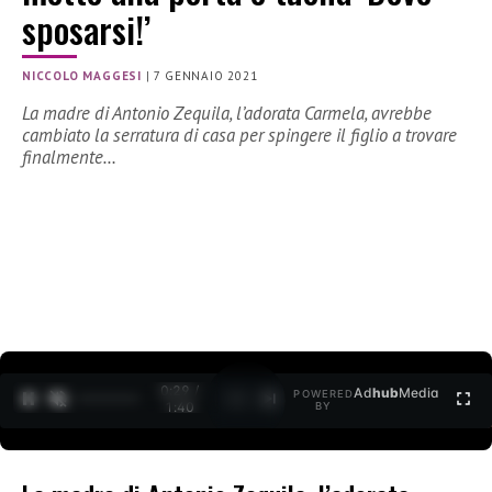
sposarsi!’
NICCOLO MAGGESI
|
7 GENNAIO 2021
La madre di Antonio Zequila, l’adorata Carmela, avrebbe
cambiato la serratura di casa per spingere il figlio a trovare
finalmente…
0:30 /
Ad
hub
Media
POWERED
1
/
2
1:40
BY