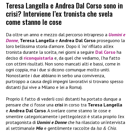
Teresa Langella e Andrea Dal Corso sono in
crisi? Interviene l’ex tronista che svela
come stanno le cose
Da oltre un anno e mezzo dal percorso intrapreso a
Uomini e
Donne
,
Teresa Langella
e
Andrea Dal Corso
proseguono la
loro bellissima storia d’amore. Dopo il
‘no’
rifilato all’ex
tronista durante la scelta, nei giorni a seguire
Dal Corso
ha
deciso di
riconquistarla
e, da quel che vediamo, l’ha fatto
con ottimi risultati. Non sono mancati alti e bassi, come in
ogni coppia, ma i due si dicono comunque molto uniti.
Nonostante i due abbiano in serbo una convivenza,
purtroppo a causa degli impegni lavorativi si trovano spesso
distanti (lui vive a Milano e lei a Roma).
Proprio il fatto di vederli così distanti ha portato dunque a
pensare che ci fosse una
crisi
in corso tra
Teresa Langella
e
Andrea Dal Corso
. A svelare come stanno le cose e
smentire categoricamente i pettegolezzi è stata proprio l’ex
protagonista di
Uomini e Donne
che ha rilasciato un’intervista
al settimanale
Mio
e gentilmente raccolte da
Isa & Chia
.