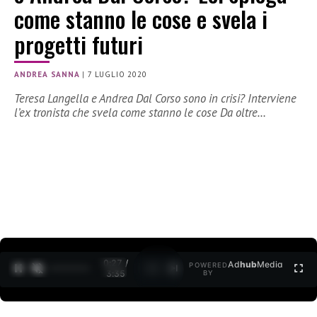
come stanno le cose e svela i
progetti futuri
ANDREA SANNA
|
7 LUGLIO 2020
Teresa Langella e Andrea Dal Corso sono in crisi? Interviene
l’ex tronista che svela come stanno le cose Da oltre…
0:27 /
Ad
hub
Media
POWERED
1
/
2
3:35
BY