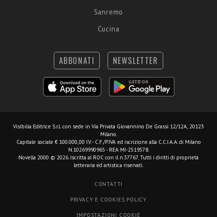
Sanremo
Cucina
ABBONATI
NEWSLETTER
Visibilia Editrice S.r.l.
con sede in Via Privata Giovannino De Grassi 12/12A, 20123
Milano.
Capitale sociale € 100.000,00 I.V. - C.F./P.IVA ed iscrizione alla C.C.I.A.A. di Milano
N.10269990965 - REA MI-2519578.
Novella 2000 © 2026. Iscritta al ROC con il n.37767. Tutti i diritti di proprietà
letteraria ed artistica riservati.
CONTATTI
PRIVACY E COOKIES POLICY
IMPOSTAZIONI COOKIE