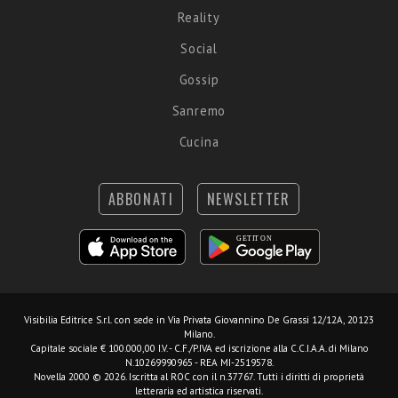
Reality
Social
Gossip
Sanremo
Cucina
ABBONATI
NEWSLETTER
Visibilia Editrice S.r.l.
con sede in Via Privata Giovannino De Grassi 12/12A, 20123
Milano.
Capitale sociale € 100.000,00 I.V. - C.F./P.IVA ed iscrizione alla C.C.I.A.A. di Milano
N.10269990965 - REA MI-2519578.
Novella 2000 © 2026. Iscritta al ROC con il n.37767. Tutti i diritti di proprietà
letteraria ed artistica riservati.