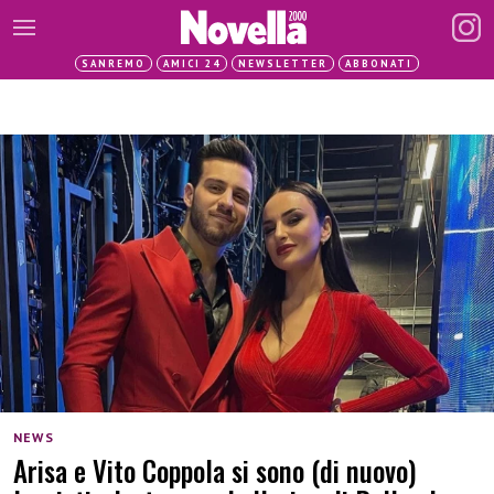
SANREMO
AMICI 24
NEWSLETTER
ABBONATI
NEWS
Arisa e Vito Coppola si sono (di nuovo)