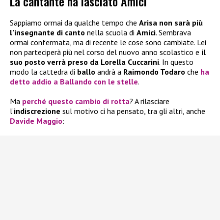
La cantante ha lasciato Amici
Sappiamo ormai da qualche tempo che
Arisa
non sarà più
l’insegnante di canto
nella scuola di
Amici
. Sembrava
ormai confermata, ma di recente le cose sono cambiate. Lei
non parteciperà più nel corso del nuovo anno scolastico e
il
suo posto verrà preso da Lorella Cuccarini
. In questo
modo la cattedra di
ballo
andrà a
Raimondo Todaro
che
ha
detto
addio a Ballando con le stelle
.
Ma
perché questo cambio di rotta
? A rilasciare
l’
indiscrezione
sul motivo ci ha pensato, tra gli altri, anche
Davide Maggio
: