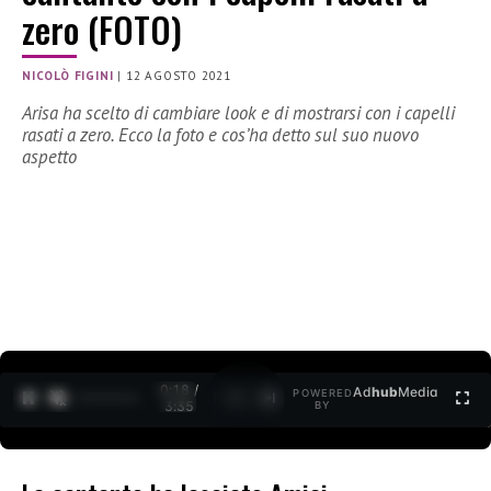
zero (FOTO)
NICOLÒ FIGINI
|
12 AGOSTO 2021
Arisa ha scelto di cambiare look e di mostrarsi con i capelli
rasati a zero. Ecco la foto e cos’ha detto sul suo nuovo
aspetto
0:18 /
Ad
hub
Media
POWERED
1
/
2
3:35
BY