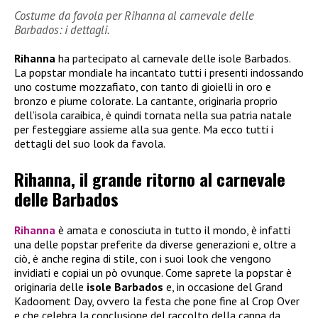
Costume da favola per Rihanna al carnevale delle
Barbados: i dettagli.
Rihanna
ha partecipato al carnevale delle isole Barbados.
La popstar mondiale ha incantato tutti i presenti indossando
uno costume mozzafiato, con tanto di gioielli in oro e
bronzo e piume colorate. La cantante, originaria proprio
dell’isola caraibica, è quindi tornata nella sua patria natale
per festeggiare assieme alla sua gente. Ma ecco tutti i
dettagli del suo look da favola.
Rihanna, il grande ritorno al carnevale
delle Barbados
Rihanna
è amata e conosciuta in tutto il mondo, è infatti
una delle popstar preferite da diverse generazioni e, oltre a
ciò, è anche regina di stile, con i suoi look che vengono
invidiati e copiai un pò ovunque. Come saprete la popstar è
originaria delle
isole Barbados
e, in occasione del Grand
Kadooment Day, ovvero la festa che pone fine al Crop Over
e che celebra la conclusione del raccolto della canna da