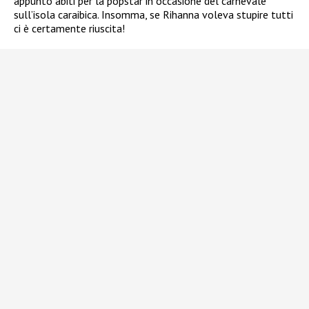
appunto abiti per la popstar in occasione del carnevale
sull’isola caraibica. Insomma, se Rihanna voleva stupire tutti
ci è certamente riuscita!