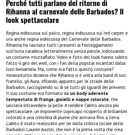
Perché tutti parlano del ritorno di
Rihanna al carnevale delle Barbados? Il
look spettacolare
Regina indiscussa sul palco, regina indiscussa sul red carpet e
ora anche regina indiscussa del Carnevale delle Barbados.
Rihanna ha lasciato tutti i presenti ai festeggiamenti
sull’isola caraibica letteralmente senza parole, indossando
un costume mozzafiato. Video e foto del look hanno subito
fatto il giro del web, con i fan della popstar incantati dalla
loro beniamina. Ma, come era fatto questo costume?
Innanzitutto diciamo che Rihanna si è unita alla band di suo
fratello, gli Aura, sfilando appunto per le strade delle
Barbados, raccogliendo su di sé tutti gli sguardi dei presenti.
Il suo costume era formato da
un body aderente
tempestato di frange, gioielli e nappe colorate
, che
lasciava intravedere la pelle. A rendere l’abito ancora più
spettacolare, un imponente copricapo ricoperto di brillantini
colorati e una crinolina di piume che arrivava fino a terra.
L’abito è stato realizzato per lei dalla stilista locale delle
Barbados Lauren Austin, che non è la prima volta che crea