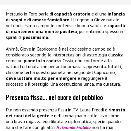
Mercurio in Toro parla di
capacità oratorie
e di una
infanzia
di sogni e di amore famigliare
. Il trigono a Giove natale
nel dodicesimo campo le conferisce buona salute e
capacità
di mantenere una mente positiva
, pur entrando spesso in
spirali di
pessimismo
.
Ahimè, Giove in Capricorno è nel dodicesimo campo ed è
considerato secondo le interpretazioni di astrologia classica
come un
pianeta in caduta
. Ossia, non conforme alla
natura fortunata che per antonomasia rappresenta. Infatti,
chi come lei ha questo pianeta nel segno del Capricorno,
deve lottare molto per emergere
e raggiungere il
successo e il prestigio. Una costruzione lenta, ma duratura.
Presenza fissa… nel cuore del pubblico
Pur non essendo presenza fissa in TV, Laura Freddi è
rimasta
nei cuori della gente
e nell’immaginario collettivo come
una brava ragazza equilibrata e diplomatica, specie quando
ha a che fare con gli altri.
Al
Grande Fratello
non ha mai