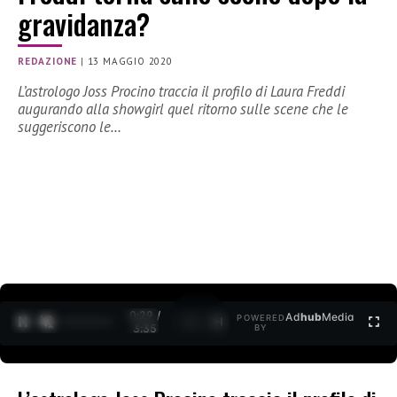
gravidanza?
REDAZIONE
|
13 MAGGIO 2020
L’astrologo Joss Procino traccia il profilo di Laura Freddi
augurando alla showgirl quel ritorno sulle scene che le
suggeriscono le…
0:30 /
Ad
hub
Media
POWERED
1
/
2
3:35
BY