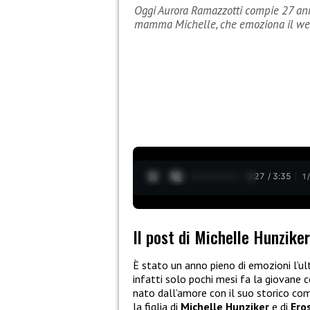
Oggi Aurora Ramazzotti compie 27 anni:
mamma Michelle, che emoziona il w
0:28 / 3:35
1
Il post di Michelle Hunzike
È stato un anno pieno di emozioni l’u
infatti solo pochi mesi fa la giovane c
nato dall’amore con il suo storico c
la figlia di
Michelle Hunziker
e di
Ero