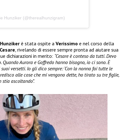
lle Hunziker (@therealhunzigram)
 Hunziker
è stata ospite a
Verissimo
e nel corso della
Cesare
, rivelando di essere sempre pronta ad aiutare sua
sue dichiarazioni in merito:
“Cesare è conteso da tutti. Devo
mo. Quando Aurora e Goffredo hanno bisogno, io ci sono. È
 suoi versetti. Io gli dico sempre: ‘Con la nonna fai tutte le
edisco alle cose che mi vengono dette, ho tirato su tre figlie,
 stia ascoltando”.