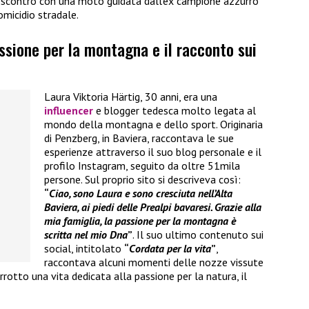
o scontro con una moto guidata dall’ex campione azzurro
omicidio stradale.
assione per la montagna e il racconto sui
Laura Viktoria Härtig, 30 anni, era una
influencer
e blogger tedesca molto legata al
mondo della montagna e dello sport. Originaria
di Penzberg, in Baviera, raccontava le sue
esperienze attraverso il suo blog personale e il
profilo Instagram, seguito da oltre 51mila
persone. Sul proprio sito si descriveva così:
“
Ciao, sono Laura e sono cresciuta nell’Alta
Baviera, ai piedi delle Prealpi bavaresi. Grazie alla
mia famiglia, la passione per la montagna è
scritta nel mio Dna
”
. Il suo ultimo contenuto sui
social, intitolato
“
Cordata per la vita
”
,
raccontava alcuni momenti delle nozze vissute
rotto una vita dedicata alla passione per la natura, il