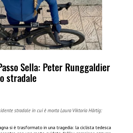
Passo Sella: Peter Runggaldier
o stradale
dente stradale in cui è morta Laura Viktoria Härtig:
gna si è trasformato in una tragedia: la ciclista tedesca