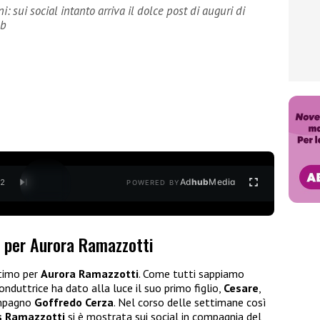
 sui social intanto arriva il dolce post di auguri di
eb
Ad
hub
Media
/
2
POWERED BY
r per Aurora Ramazzotti
ltimo per
Aurora Ramazzotti
. Come tutti sappiamo
onduttrice ha dato alla luce il suo primo figlio,
Cesare
,
ompagno
Goffredo Cerza
. Nel corso delle settimane così
s Ramazzotti
si è mostrata sui social in compagnia del