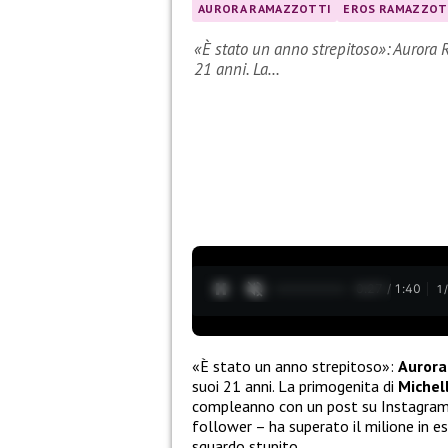
AURORA RAMAZZOTTI
EROS RAMAZZOT
«È stato un anno strepitoso»: Aurora R
21 anni. La…
0:28 / 1:40
1
«È stato un anno strepitoso»:
Aurora
suoi 21 anni. La primogenita di
Michel
compleanno con un post su Instagram: 
follower – ha superato il milione in es
sguardo stupito.