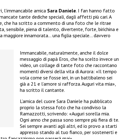
tri, l’immancabile amica
Sara Daniele
. I fan hanno fatto
mancate tante dediche speciali, dagli affetti più cari. A
 che ha scritto a commento di una foto che le ritrae
a, sensibile, piena di talento, divertente, forte, birichina e
lla maggiore innamorata… una figlia speciale… davvero
Immancabile, naturalmente, anche il dolce
messaggio di papà Eros, che ha scelto invece un
video, un collage di tante foto che raccontano
momenti diversi della vita di Aurora: «Il tempo
vola come se fosse ieri, in un battibaleno sei
già a 21 e l’amore si rafforza. Auguri vita mia»,
ha scritto il cantante.
L’amica del cuore Sara Daniele ha pubblicato
proprio la stessa foto che ha condiviso la
Ramazzotti, scrivendo: «Auguri sorella mia.
Ogni anno che passa sono sempre più fiera di te.
Sei sempre avanti agli altri, ed io provo a starti
appresso stando al tuo fianco, per sostenerti e
nostro fancazzismo non passerá mai».