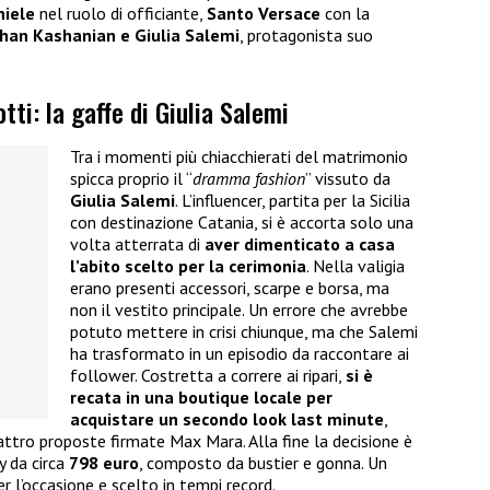
niele
nel ruolo di officiante,
Santo Versace
con la
han Kashanian e Giulia Salemi
, protagonista suo
i: la gaffe di Giulia Salemi
Tra i momenti più chiacchierati del matrimonio
spicca proprio il “
dramma fashion
” vissuto da
Giulia Salemi
. L’influencer, partita per la Sicilia
con destinazione Catania, si è accorta solo una
volta atterrata di
aver dimenticato a casa
l’abito scelto per la cerimonia
. Nella valigia
erano presenti accessori, scarpe e borsa, ma
non il vestito principale. Un errore che avrebbe
potuto mettere in crisi chiunque, ma che Salemi
ha trasformato in un episodio da raccontare ai
follower. Costretta a correre ai ripari,
si è
recata in una boutique locale per
acquistare un secondo look last minute
,
attro proposte firmate Max Mara. Alla fine la decisione è
y da circa
798 euro
, composto da bustier e gonna. Un
r l’occasione e scelto in tempi record.