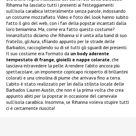
Rihanna ha lasciato tutti i presenti ai festeggiamenti
sull’isola caraibica letteralmente senza parole, indossando
un costume mozzafiato. Video e foto del look hanno subito
fatto il giro del web, con i fan della popstar incantati dalla
loro beniamina. Ma, come era fatto questo costume?
Innanzitutto diciamo che Rihanna si è unita alla band di suo
fratello, gli Aura, sfilando appunto per le strade delle
Barbados, raccogliendo su di sé tutti gli sguardi dei presenti.
Il suo costume era formato da
un body aderente
tempestato di frange, gioielli e nappe colorate
, che
lasciava intravedere la pelle. A rendere l’abito ancora più
spettacolare, un imponente copricapo ricoperto di brillantini
colorati e una crinolina di piume che arrivava fino a terra.
L’abito è stato realizzato per lei dalla stilista locale delle
Barbados Lauren Austin, che non è la prima volta che crea
appunto abiti per la popstar in occasione del carnevale
sull’isola caraibica. Insomma, se Rihanna voleva stupire tutti
ci è certamente riuscita!