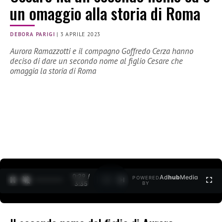
un omaggio alla storia di Roma
DEBORA PARIGI
|
3 APRILE 2023
Aurora Ramazzotti e il compagno Goffredo Cerza hanno
deciso di dare un secondo nome al figlio Cesare che
omaggia la storia di Roma
0:30 /
Ad
hub
Media
POWERED
1
/
2
3:35
BY