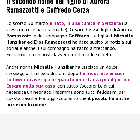
Il secondo nome del figlio di Aurora
Ramazzotti e Goffredo Cerza
Lo scorso 30 marzo
è nato, in una clinica in Svizzera
(la
stessa in cui è nata la madre),
Cesare Cerza
, figlio di
Aurora
Ramazzotti
e del compagno
Goffredo
. La figlia di
Michelle
Hunziker ed Eros Ramazzotti
ha dato subito la notizia sui
social e anche il sui compagno ha fatto altrettando.
Entrambi con un post davvero molto dolce e bello.
Anche nonna
Michelle Hunziker
ha lasciato un dolce
messaggio. E un paio di giorni dopo
ha mostrato ai suoi
follower di aver già preparato una stanza per il piccolo
Cesare
nella sua casa
, con tutto l’occorente di cui
necessita un neonato. Insomma sono tutti felicissimi per
questa nascita. Ma oggi scopriamo che
il piccolo ha anche
un secondo nome.