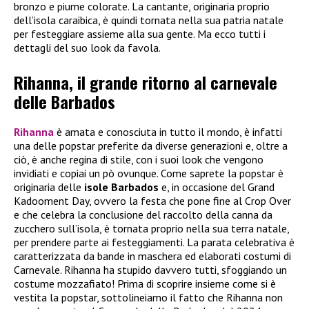
bronzo e piume colorate. La cantante, originaria proprio
dell’isola caraibica, è quindi tornata nella sua patria natale
per festeggiare assieme alla sua gente. Ma ecco tutti i
dettagli del suo look da favola.
Rihanna, il grande ritorno al carnevale
delle Barbados
Rihanna
è amata e conosciuta in tutto il mondo, è infatti
una delle popstar preferite da diverse generazioni e, oltre a
ciò, è anche regina di stile, con i suoi look che vengono
invidiati e copiai un pò ovunque. Come saprete la popstar è
originaria delle
isole Barbados
e, in occasione del Grand
Kadooment Day, ovvero la festa che pone fine al Crop Over
e che celebra la conclusione del raccolto della canna da
zucchero sull’isola, è tornata proprio nella sua terra natale,
per prendere parte ai festeggiamenti. La parata celebrativa è
caratterizzata da bande in maschera ed elaborati costumi di
Carnevale. Rihanna ha stupido davvero tutti, sfoggiando un
costume mozzafiato! Prima di scoprire insieme come si è
vestita la popstar, sottolineiamo il fatto che Rihanna non