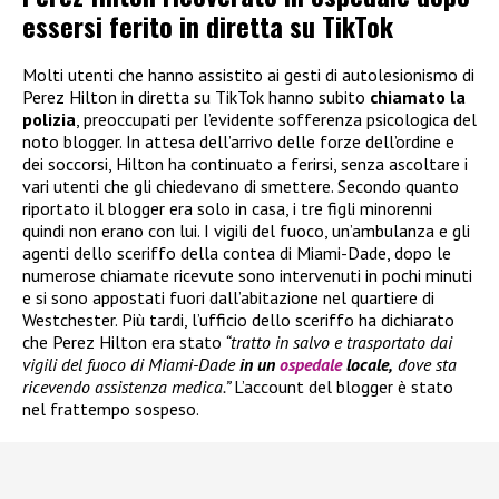
essersi ferito in diretta su TikTok
Molti utenti che hanno assistito ai gesti di autolesionismo di
Perez Hilton in diretta su TikTok hanno subito
chiamato la
polizia
, preoccupati per l’evidente sofferenza psicologica del
noto blogger. In attesa dell’arrivo delle forze dell’ordine e
dei soccorsi, Hilton ha continuato a ferirsi, senza ascoltare i
vari utenti che gli chiedevano di smettere. Secondo quanto
riportato il blogger era solo in casa, i tre figli minorenni
quindi non erano con lui. I vigili del fuoco, un’ambulanza e gli
agenti dello sceriffo della contea di Miami-Dade, dopo le
numerose chiamate ricevute sono intervenuti in pochi minuti
e si sono appostati fuori dall’abitazione nel quartiere di
Westchester. Più tardi, l’ufficio dello sceriffo ha dichiarato
che Perez Hilton era stato
“tratto in salvo e trasportato dai
vigili del fuoco di Miami-Dade
in un
ospedale
locale,
dove sta
ricevendo assistenza medica.”
L’account del blogger è stato
nel frattempo sospeso.