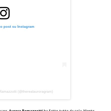
to post su Instagram
 Ramazzotti (@therealauroragram)
nsare,
Aurora Ramazzotti
ha fatto tutto da sola. Niente