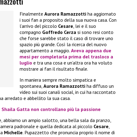
mazzotti
Finalmente
Aurora Ramazzotti
ha aggiornato
i suoi fan a proposito della sua nuova casa. Con
l’arrivo del piccolo
Cesare
, lei e il suo
compagno
Goffredo Cerza
si sono resi conto
che forse sarebbe stato il caso di trovare uno
spazio più grande. Così la ricerca del nuovo
appartamento a maggio.
Aveva appena due
mesi per completarla prima del trasloco a
luglio
e tra una cosa e un’altra ora ha voluto
mostrare ai fan il risultato finale.
In maniera sempre molto simpatica e
spontanea,
Aurora Ramazzotti
ha diffuso un
video sui suoi canali social, in cui ha raccontato
a arredato e abbellito la sua casa.
 Shaila Gatta non controllano più la passione
 abbiamo un ampio salotto, una bella sala da pranzo,
camera padronale e quella dedicata al piccolo
Cesare
,
na
Michelle
. Pupazzetto che pronuncia proprio il nome di