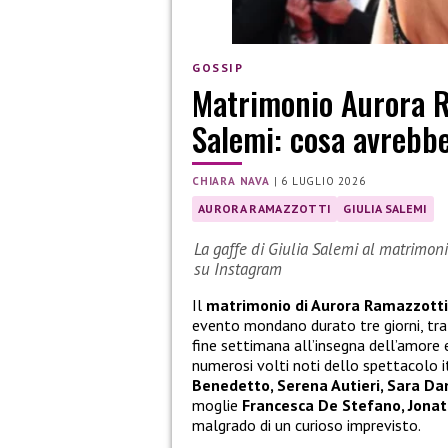
GOSSIP
Matrimonio Aurora Ra
Salemi: cosa avrebb
CHIARA NAVA
|
6 LUGLIO 2026
AURORA RAMAZZOTTI
GIULIA SALEMI
La gaffe di Giulia Salemi al matrimoni
su Instagram
Il
matrimonio di Aurora Ramazzotti
evento mondano durato tre giorni, tra r
fine settimana all’insegna dell’amore e 
numerosi volti noti dello spettacolo it
Benedetto, Serena Autieri, Sara Da
moglie
Francesca De Stefano, Jonat
malgrado di un curioso imprevisto.