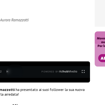
 Aurora Ramazzotti
Ad
hub
Media
/
2
POWERED BY
amazzotti
ha presentato ai suoi follower la sua nuova
rla arredata!